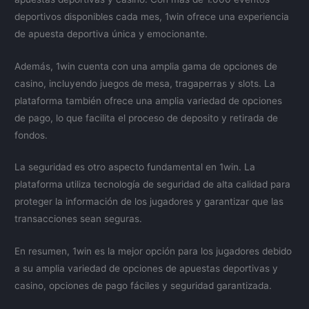
deportivos disponibles cada mes, 1win ofrece una experiencia
de apuesta deportiva única y emocionante.
Además, 1win cuenta con una amplia gama de opciones de
casino, incluyendo juegos de mesa, tragaperras y slots. La
plataforma también ofrece una amplia variedad de opciones
de pago, lo que facilita el proceso de deposito y retirada de
fondos.
La seguridad es otro aspecto fundamental en 1win. La
plataforma utiliza tecnología de seguridad de alta calidad para
proteger la información de los jugadores y garantizar que las
transacciones sean seguras.
En resumen, 1win es la mejor opción para los jugadores debido
a su amplia variedad de opciones de apuestas deportivas y
casino, opciones de pago fáciles y seguridad garantizada.