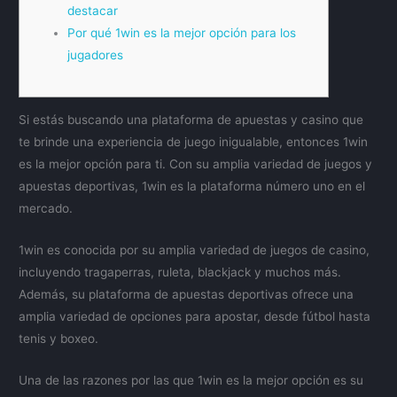
destacar
Por qué 1win es la mejor opción para los
jugadores
Si estás buscando una plataforma de apuestas y casino que
te brinde una experiencia de juego inigualable, entonces 1win
es la mejor opción para ti. Con su amplia variedad de juegos y
apuestas deportivas, 1win es la plataforma número uno en el
mercado.
1win es conocida por su amplia variedad de juegos de casino,
incluyendo tragaperras, ruleta, blackjack y muchos más.
Además, su plataforma de apuestas deportivas ofrece una
amplia variedad de opciones para apostar, desde fútbol hasta
tenis y boxeo.
Una de las razones por las que 1win es la mejor opción es su