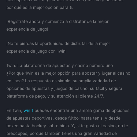
por qué es la mejor opción para ti.
¡Regístrate ahora y comienza a disfrutar de la mejor
experiencia de juego!
¡No te pierdas la oportunidad de disfrutar de la mejor
experiencia de juego con 1win!
1win: La plataforma de apuestas y casino número uno
¿Por qué 1win es la mejor opción para apostar y jugar al casino
en línea? La respuesta es simple: su amplia variedad de
opciones de apuestas y juegos de casino, su fácil y segura
plataforma de pago, y su atención al cliente 24/7.
En 1win,
win 1
puedes encontrar una amplia gama de opciones
de apuestas deportivas, desde fútbol hasta tenis, y desde
boxeo hasta hockey sobre hielo. Y, si te gusta el casino, no te
preocupes, porque también tienes una gran variedad de