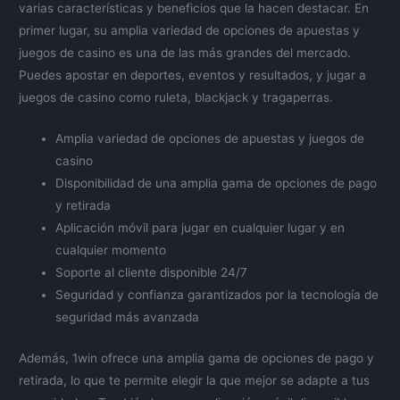
varias características y beneficios que la hacen destacar. En
primer lugar, su amplia variedad de opciones de apuestas y
juegos de casino es una de las más grandes del mercado.
Puedes apostar en deportes, eventos y resultados, y jugar a
juegos de casino como ruleta, blackjack y tragaperras.
Amplia variedad de opciones de apuestas y juegos de
casino
Disponibilidad de una amplia gama de opciones de pago
y retirada
Aplicación móvil para jugar en cualquier lugar y en
cualquier momento
Soporte al cliente disponible 24/7
Seguridad y confianza garantizados por la tecnología de
seguridad más avanzada
Además, 1win ofrece una amplia gama de opciones de pago y
retirada, lo que te permite elegir la que mejor se adapte a tus