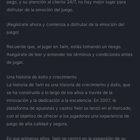
pago, y su atención al cliente 24/7, no hay mejor lugar para
disfrutar de la emoción del juego.
¡Regístrate ahora y comienza a disfrutar de la emoción del
juego!
Recuerda que, al jugar en 1win, estás tomando un riesgo.
Asegúrate de leer y entender los términos y condiciones antes
de jugar.
Una historia de éxito y crecimiento
La historia de 1win es una historia de crecimiento y éxito, que
se ha construido a lo largo de los años a través de la
innovación y la dedicación a la excelencia. En 2007, la
plataforma de apuestas y casino 1win se lanzó en el mercado,
con el objetivo de ofrecer a los jugadores una experiencia de
juego de alta calidad y segura.
En sus primeros años, 1win se centró en la expansión de su