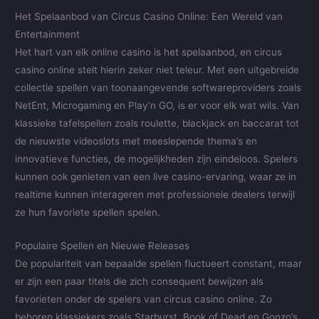
Het Spelaanbod van Circus Casino Online: Een Wereld van
Entertainment
Het hart van elk online casino is het spelaanbod, en circus
casino online stelt hierin zeker niet teleur. Met een uitgebreide
collectie spellen van toonaangevende softwareproviders zoals
NetEnt, Microgaming en Play’n GO, is er voor elk wat wils. Van
klassieke tafelspellen zoals roulette, blackjack en baccarat tot
de nieuwste videoslots met meeslepende thema’s en
innovatieve functies, de mogelijkheden zijn eindeloos. Spelers
kunnen ook genieten van een live casino-ervaring, waar ze in
realtime kunnen interageren met professionele dealers terwijl
ze hun favoriete spellen spelen.
Populaire Spellen en Nieuwe Releases
De populariteit van bepaalde spellen fluctueert constant, maar
er zijn een paar titels die zich consequent bewijzen als
favorieten onder de spelers van circus casino online. Zo
behoren klassiekers zoals Starburst, Book of Dead en Gonzo’s