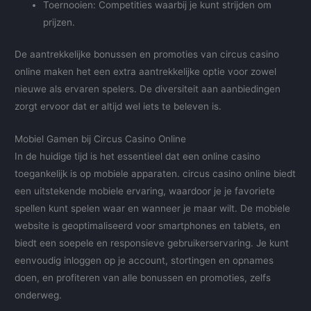
Toernooien: Competities waarbij je kunt strijden om
prijzen.
De aantrekkelijke bonussen en promoties van circus casino
online maken het een extra aantrekkelijke optie voor zowel
nieuwe als ervaren spelers. De diversiteit aan aanbiedingen
zorgt ervoor dat er altijd wel iets te beleven is.
Mobiel Gamen bij Circus Casino Online
In de huidige tijd is het essentieel dat een online casino
toegankelijk is op mobiele apparaten. circus casino online biedt
een uitstekende mobiele ervaring, waardoor je je favoriete
spellen kunt spelen waar en wanneer je maar wilt. De mobiele
website is geoptimaliseerd voor smartphones en tablets, en
biedt een soepele en responsieve gebruikerservaring. Je kunt
eenvoudig inloggen op je account, stortingen en opnames
doen, en profiteren van alle bonussen en promoties, zelfs
onderweg.