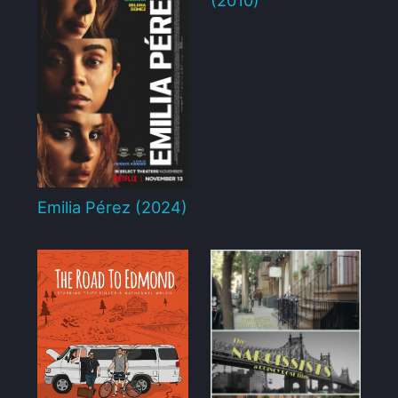
Emilia Pérez (2024)