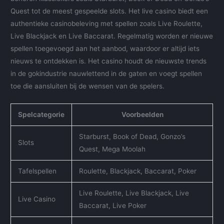
Quest tot de meest gespeelde slots. Het live casino biedt een
authentieke casinobeleving met spellen zoals Live Roulette,
Live Blackjack en Live Baccarat. Regelmatig worden er nieuwe
spellen toegevoegd aan het aanbod, waardoor er altijd iets
nieuws te ontdekken is. Het casino houdt de nieuwste trends
in de gokindustrie nauwlettend in de gaten en voegt spellen
toe die aansluiten bij de wensen van de spelers.
Spelcategorie
Voorbeelden
Starburst, Book of Dead, Gonzo’s
Slots
Quest, Mega Moolah
Tafelspellen
Roulette, Blackjack, Baccarat, Poker
Live Roulette, Live Blackjack, Live
Live Casino
Baccarat, Live Poker