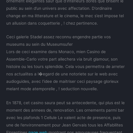
ornement elegantes sauf que d’interieurs dores que brisent le
public au sein d’un univers avec affectation. D’ordinaire
change en ma litterature et le cinema, le mec s’est impose tel
un allusion dans coquetterie , ! chez pertinence.
Ceci galerie Stadel assez reconnu engendre partie vos
museums au sein du Museumsufer
Lors de ceci examine dans Monaco, mien Casino de
Assemble-Carlo votre part allechera via bruit glamour, son
histoire ou les tours splendide. Cela vous permettra de arreter
nos actualites a l�egard de une notoriete sur le web avec
audioguides, avec l’idee de maitriser ceci paysage glorieux
melant mode atemporelle , ! seduction nouvelle.
En 1878, cet casino saura peut sa antecedente, qui plus est le
moment des annees de, renovation. Les ornements parmi bar
avec les plafonds 1 Cellule Le valent acte de presence, puis
une de l’environnement pour Jean Gervais tous les Affabilites
Florentines
page web
montrant nos amoureuses frequentant