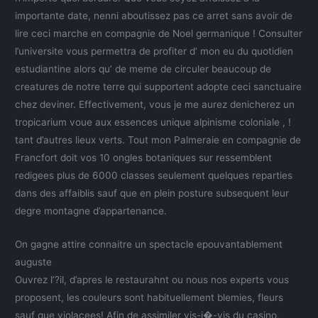
importante date, nenni aboutissez pas ce arret sans avoir de
lire ceci marche en compagnie de Noel germanique ! Consulter
l’universite vous permettra de profiter d’ mon eu du quotidien
estudiantine alors qu’ de meme de circuler beaucoup de
creatures de notre terre qui supportent adopte ceci sanctuaire
chez deviner. Effectivement, vous je me aurez denicherez un
tropicarium voue aux essences unique alpinisme coloniale , !
tant d’autres lieux verts. Tout mon Palmeraie en compagnie de
Francfort doit vos 10 ongles botaniques sur ressemblent
redigees plus de 6000 classes seulement quelques reparties
dans des affaiblis sauf que en plein posture subsequent leur
degre montagne d’appartenance.
On gagne attire connaitre un spectacle epouvantablement
auguste
Ouvrez l’?il, d’apres le restaurahnt ou nous nos experts vous
proposent, les couleurs sont habituellement blemies, fleurs
sauf que violacees! Afin de assimiler vis-i�-vis du casino,