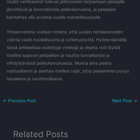
Uudet nettikasinot tulevat jatkossakin tarjoamaan pelaajille
jännittäviä ja innovatiivisia pelikokemuksia, ja pelaajien
kannattaa olla avoimia uusille mahdollisuuksille.
Yhteenvetona voidaan todeta, että uusien nettikasinoiden
valinta vaatii huolellisuutta ja tutkimustyötä. Hyödyntämällä
tässä artikkelissa esitettyjä vinkkejä ja ohjeita voit löytää
itsellesi sopivan pelipaikan ja nauttia turvallisesta ja
viihdyttävästä pelikokemuksesta. Muista aina pelata
vastuullisesti ja asettaa itsellesi rajat, jotta pelaaminen pysyy
hauskana ja nautinnollisena.
←
Previous Post
Next Post
→
Related Posts