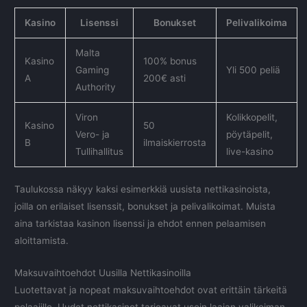
Kasino
Lisenssi
Bonukset
Pelivalikoima
Malta
Kasino
100% bonus
Gaming
Yli 500 peliä
A
200€ asti
Authority
Viron
Kolikkopelit,
Kasino
50
Vero- ja
pöytäpelit,
B
ilmaiskierrosta
Tullihallitus
live-kasino
Taulukossa näkyy kaksi esimerkkiä uusista nettikasinoista,
joilla on erilaiset lisenssit, bonukset ja pelivalikoimat. Muista
aina tarkistaa kasinon lisenssi ja ehdot ennen pelaamisen
aloittamista.
Maksuvaihtoehdot Uusilla Nettikasinoilla
Luotettavat ja nopeat maksuvaihtoehdot ovat erittäin tärkeitä