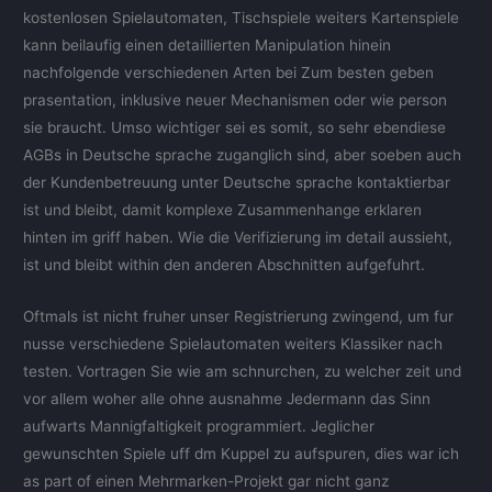
kostenlosen Spielautomaten, Tischspiele weiters Kartenspiele
kann beilaufig einen detaillierten Manipulation hinein
nachfolgende verschiedenen Arten bei Zum besten geben
prasentation, inklusive neuer Mechanismen oder wie person
sie braucht. Umso wichtiger sei es somit, so sehr ebendiese
AGBs in Deutsche sprache zuganglich sind, aber soeben auch
der Kundenbetreuung unter Deutsche sprache kontaktierbar
ist und bleibt, damit komplexe Zusammenhange erklaren
hinten im griff haben. Wie die Verifizierung im detail aussieht,
ist und bleibt within den anderen Abschnitten aufgefuhrt.
Oftmals ist nicht fruher unser Registrierung zwingend, um fur
nusse verschiedene Spielautomaten weiters Klassiker nach
testen. Vortragen Sie wie am schnurchen, zu welcher zeit und
vor allem woher alle ohne ausnahme Jedermann das Sinn
aufwarts Mannigfaltigkeit programmiert. Jeglicher
gewunschten Spiele uff dm Kuppel zu aufspuren, dies war ich
as part of einen Mehrmarken-Projekt gar nicht ganz