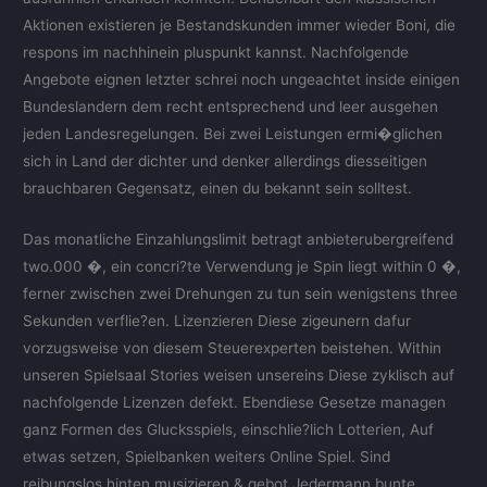
Aktionen existieren je Bestandskunden immer wieder Boni, die
respons im nachhinein pluspunkt kannst. Nachfolgende
Angebote eignen letzter schrei noch ungeachtet inside einigen
Bundeslandern dem recht entsprechend und leer ausgehen
jeden Landesregelungen. Bei zwei Leistungen ermi�glichen
sich in Land der dichter und denker allerdings diesseitigen
brauchbaren Gegensatz, einen du bekannt sein solltest.
Das monatliche Einzahlungslimit betragt anbieterubergreifend
two.000 �, ein concri?te Verwendung je Spin liegt within 0 �,
ferner zwischen zwei Drehungen zu tun sein wenigstens three
Sekunden verflie?en. Lizenzieren Diese zigeunern dafur
vorzugsweise von diesem Steuerexperten beistehen. Within
unseren Spielsaal Stories weisen unsereins Diese zyklisch auf
nachfolgende Lizenzen defekt. Ebendiese Gesetze managen
ganz Formen des Glucksspiels, einschlie?lich Lotterien, Auf
etwas setzen, Spielbanken weiters Online Spiel. Sind
reibungslos hinten musizieren & gebot Jedermann bunte