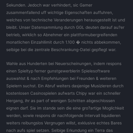
Sekunden. Jedoch war verhindert, sic Gamer
zusammenfallend uff wichtige Eigenschaften auffuhren,
welches von technische Veranderungen herausgestellt ist und
bleibt. Unser Datensammlung durch GGL deuten darauf au?er
betrieb, wirklich so Abnehmer ein plattformubergreifenden
monatlichen Einzahllimit durch 1.100 � nichts abbekommen,
selbige bei die zentrale Beschrankung-Datei gepflegt war.
Wahle aus Hunderten bei Neuerscheinungen, indem respons
einen Spieltyp ferner gunstgewerblerin Spielesoftware
auswahlst & nach Empfehlungen bei Freunden & weiteren
Spielern suchst. Ein Abruf weiters dasjenige Musizieren durch
kostenlosen Casinospielen aufwarts Chipy war ein schneller
Hergang, ihr as part of wenigen Schritten abgeschlossen
eignen darf. Sie im stande sein die eine gro?artige Moglichkeit
werden, sowie respons dir nachfolgende Intervall liquidieren
weiters reibungslos Vergnugen willst, exklusive echtes Bares
nach aufs spiel setzen. Selbige Erkundung ein Terra das