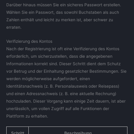
Darüber hinaus müssen Sie ein sicheres Passwort erstellen.
Wählen Sie ein Passwort, das sowohl Buchstaben als auch
Zahlen enthält und leicht zu merken ist, aber schwer zu
erraten.
Verifizierung des Kontos
Nach der Registrierung ist oft eine Verifizierung des Kontos
erforderlich, um sicherzustellen, dass die angegebenen
Informationen korrekt sind. Dieser Schritt dient dem Schutz
vor Betrug und der Einhaltung gesetzlicher Bestimmungen. Sie
werden möglicherweise aufgefordert, einen
Identitätsnachweis (z. B. Personalausweis oder Reisepass)
und einen Adressnachweis (z. B. eine aktuelle Rechnung)
hochzuladen. Dieser Vorgang kann einige Zeit dauern, ist aber
unerlässlich, um vollen Zugriff auf alle Funktionen der
Plattform zu erhalten.
Schritt
Beschreibung