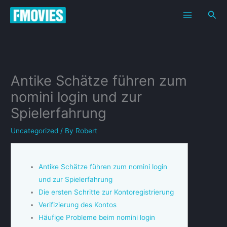
Skip
Sea
to
content
Antike Schätze führen zum
nomini login und zur
Spielerfahrung
Uncategorized
/ By
Robert
Antike Schätze führen zum nomini login
und zur Spielerfahrung
Die ersten Schritte zur Kontoregistrierung
Verifizierung des Kontos
Häufige Probleme beim nomini login