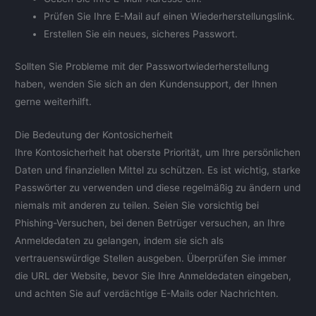
Prüfen Sie Ihre E-Mail auf einen Wiederherstellungslink.
Erstellen Sie ein neues, sicheres Passwort.
Sollten Sie Probleme mit der Passwortwiederherstellung
haben, wenden Sie sich an den Kundensupport, der Ihnen
gerne weiterhilft.
Die Bedeutung der Kontosicherheit
Ihre Kontosicherheit hat oberste Priorität, um Ihre persönlichen
Daten und finanziellen Mittel zu schützen. Es ist wichtig, starke
Passwörter zu verwenden und diese regelmäßig zu ändern und
niemals mit anderen zu teilen. Seien Sie vorsichtig bei
Phishing-Versuchen, bei denen Betrüger versuchen, an Ihre
Anmeldedaten zu gelangen, indem sie sich als
vertrauenswürdige Stellen ausgeben. Überprüfen Sie immer
die URL der Website, bevor Sie Ihre Anmeldedaten eingeben,
und achten Sie auf verdächtige E-Mails oder Nachrichten.