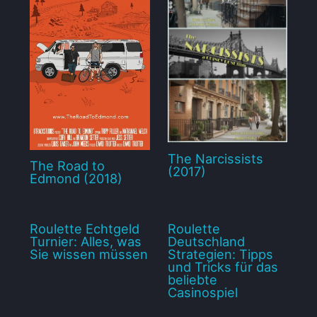
The Narcissists
The Road to
(2017)
Edmond (2018)
Roulette Echtgeld
Roulette
Turnier: Alles, was
Deutschland
Sie wissen müssen
Strategien: Tipps
und Tricks für das
beliebte
Casinospiel