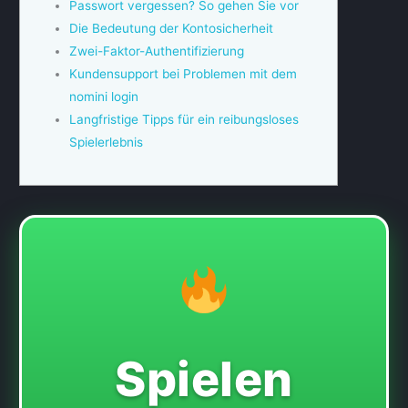
Passwort vergessen? So gehen Sie vor
Die Bedeutung der Kontosicherheit
Zwei-Faktor-Authentifizierung
Kundensupport bei Problemen mit dem
nomini login
Langfristige Tipps für ein reibungsloses
Spielerlebnis
Spielen