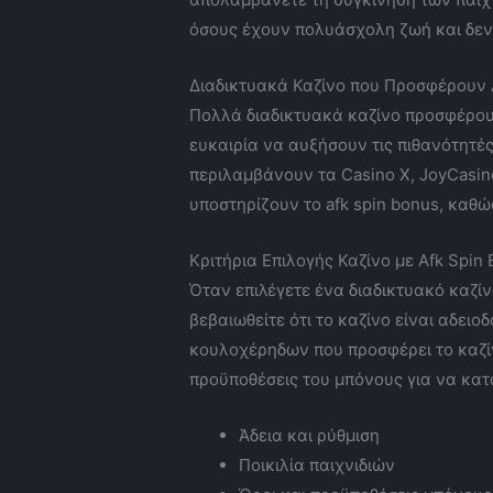
όσους έχουν πολυάσχολη ζωή και δεν
Διαδικτυακά Καζίνο που Προσφέρουν 
Πολλά διαδικτυακά καζίνο προσφέρου
ευκαιρία να αυξήσουν τις πιθανότητέ
περιλαμβάνουν τα Casino X, JoyCasin
υποστηρίζουν το afk spin bonus, καθ
Κριτήρια Επιλογής Καζίνο με Afk Spin
Όταν επιλέγετε ένα διαδικτυακό καζίν
βεβαιωθείτε ότι το καζίνο είναι αδειο
κουλοχέρηδων που προσφέρει το καζίνο
προϋποθέσεις του μπόνους για να κατ
Άδεια και ρύθμιση
Ποικιλία παιχνιδιών