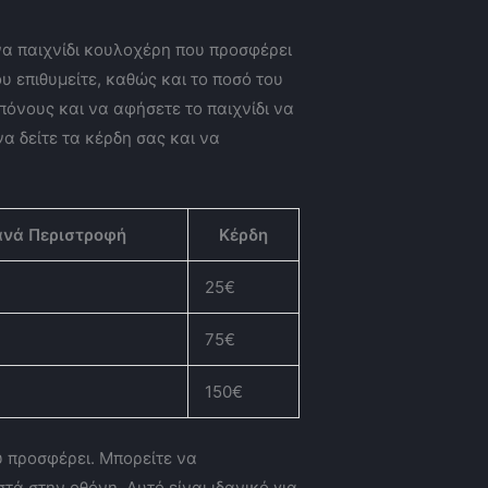
ένα παιχνίδι κουλοχέρη που προσφέρει
υ επιθυμείτε, καθώς και το ποσό του
πόνους και να αφήσετε το παιχνίδι να
α δείτε τα κέρδη σας και να
ανά Περιστροφή
Κέρδη
25€
75€
150€
υ προσφέρει. Μπορείτε να
ά στην οθόνη. Αυτό είναι ιδανικό για