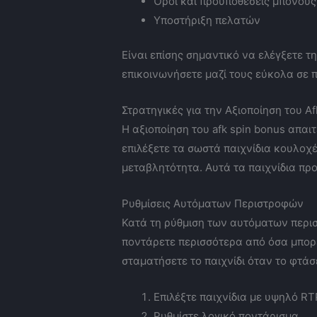
Όροι και προϋποθέσεις μπόνους
Υποστήριξη πελατών
Είναι επίσης σημαντικό να ελέγξετε τη
επικοινωνήσετε μαζί τους εύκολα σε 
Στρατηγικές για την Αξιοποίηση του A
Η αξιοποίηση του afk spin bonus απαι
επιλέξετε τα σωστά παιχνίδια κουλοχ
μεταβλητότητα. Αυτά τα παιχνίδια προ
Ρυθμίσεις Αυτόματων Περιστροφών
Κατά τη ρύθμιση των αυτόματων περισ
ποντάρετε περισσότερα από όσα μπορεί
σταματήσετε το παιχνίδι όταν το φτά
Επιλέξτε παιχνίδια με υψηλό RT
Ρυθμίστε λογικό ποντάρισμα