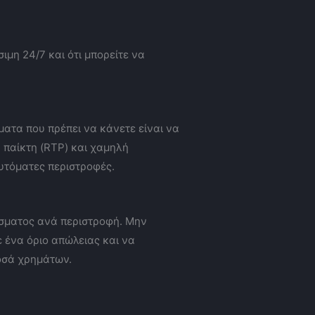
ιμη 24/7 και ότι μπορείτε να
ματα που πρέπει να κάνετε είναι να
 παίκτη (RTP) και χαμηλή
αυτόματες περιστροφές.
ίσματος ανά περιστροφή. Μην
ε ένα όριο απώλειας και να
ποσά χρημάτων.