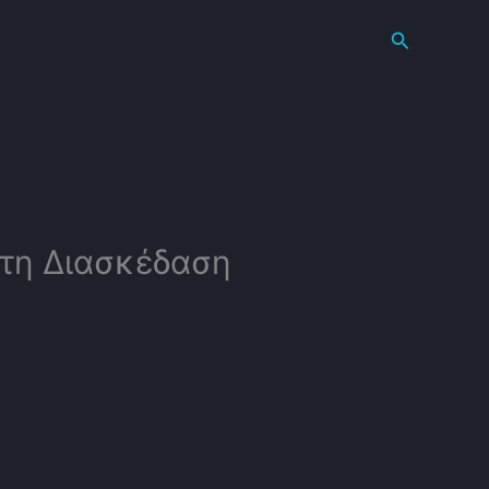
Search
ίωτη Διασκέδαση