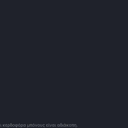
ι κερδοφόρα μπόνους είναι αδιάκοπη.