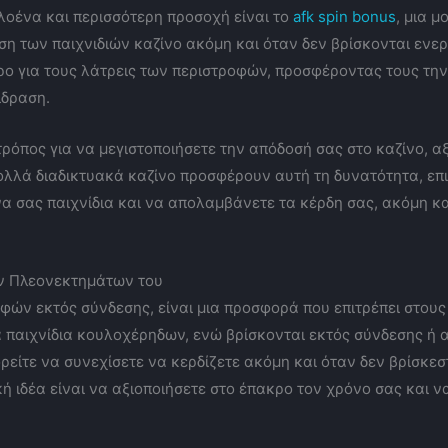
ολοένα και περισσότερη προσοχή είναι το
afk spin bonus
, μια μ
η των παιχνιδιών καζίνο ακόμη και όταν δεν βρίσκονται ενερ
ρο για τους λάτρεις των περιστροφών, προσφέροντας τους τη
ίδραση.
 τρόπος για να μεγιστοποιήσετε την απόδοσή σας στο καζίνο, 
Πολλά διαδικτυακά καζίνο προσφέρουν αυτή τη δυνατότητα, επ
 σας παιχνίδια και να απολαμβάνετε τα κέρδη σας, ακόμη κα
ων Πλεονεκτημάτων του
οφών εκτός σύνδεσης, είναι μια προσφορά που επιτρέπει στου
 παιχνίδια κουλοχέρηδων, ενώ βρίσκονται εκτός σύνδεσης ή 
ορείτε να συνεχίσετε να κερδίζετε ακόμη και όταν δεν βρίσκε
κή ιδέα είναι να αξιοποιήσετε στο έπακρο τον χρόνο σας και ν