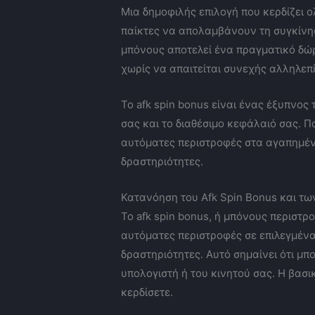
Μια δημοφιλής επιλογή που κερδίζει 
παίκτες να απολαμβάνουν τη συγκίνησ
μπόνους αποτελεί ένα πραγματικό δώ
χωρίς να απαιτείται συνεχής αλληλεπ
Το afk spin bonus είναι ένας έξυπνος
σας και το διαθέσιμο κεφάλαιό σας. 
αυτόματες περιστροφές στα αγαπημένα
δραστηριότητες.
Κατανόηση του Afk Spin Bonus και τ
Το afk spin bonus, ή μπόνους περιστρ
αυτόματες περιστροφές σε επιλεγμένα
δραστηριότητες. Αυτό σημαίνει ότι μπ
υπολογιστή ή του κινητού σας. Η βασι
κερδίσετε.