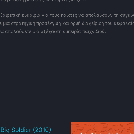
α εξαιρετική ευκαιρία για τους παίκτες να απολαύσουν τη συγκ
 μια στρατηγική προσέγγιση και ορθή διαχείριση του κεφαλαίο
 να απολαύσετε μια αξέχαστη εμπειρία παιχνιδιού.
e Big Soldier (2010)