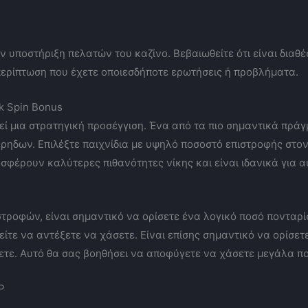
ν υποστήριξη πελατών του καζίνο. Βεβαιωθείτε ότι είναι διαθέσ
περίπτωση που έχετε οποιεσδήποτε ερωτήσεις ή προβλήματα.
fk Spin Bonus
τεί μια στρατηγική προσέγγιση. Ένα από τα πιο σημαντικά πράγ
έρηδων. Επιλέξτε παιχνίδια με υψηλό ποσοστό επιστροφής στον
σφέρουν καλύτερες πιθανότητες νίκης και είναι ιδανικά για 
τροφών, είναι σημαντικό να ορίσετε ένα λογικό ποσό πονταρ
τε να αντέξετε να χάσετε. Είναι επίσης σημαντικό να ορίσετ
σετε. Αυτό θα σας βοηθήσει να αποφύγετε να χάσετε μεγάλα 
P