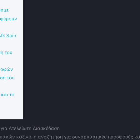
onus
σφέρουν
Afk Spin
ση του
τροφών
ση του
 και το
s για Ατελείωτη Διασκέδαση
τυακών καζίνο, η αναζήτηση για συναρπαστικές προσφορές κα