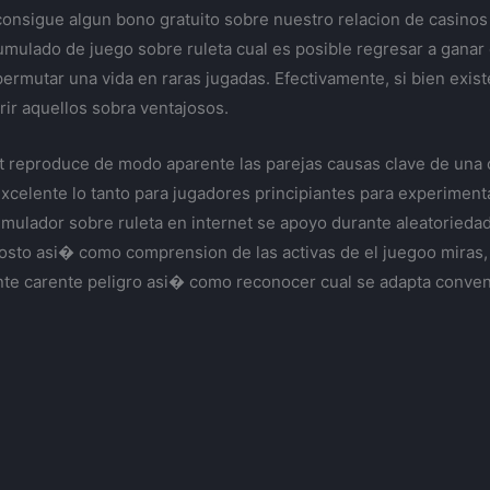
consigue algun bono gratuito sobre nuestro relacion de casin
umulado de juego sobre ruleta cual es posible regresar a ganar e
ermutar una vida en raras jugadas. Efectivamente, si bien exi
ir aquellos sobra ventajosos.
t reproduce de modo aparente las parejas causas clave de una ca
excelente lo tanto para jugadores principiantes para experimen
imulador sobre ruleta en internet se apoyo durante aleatoried
costo asi� como comprension de las activas de el juegoo miras, 
te carente peligro asi� como reconocer cual se adapta conveni