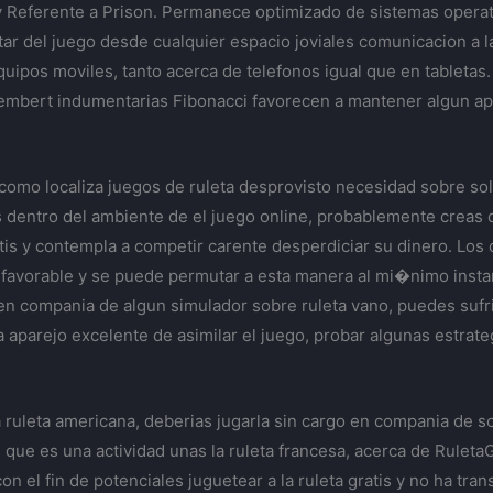
y Referente a Prison. Permanece optimizado de sistemas operat
utar del juego desde cualquier espacio joviales comunicacion a la
uipos moviles, tanto acerca de telefonos igual que en tabletas.
embert indumentarias Fibonacci favorecen a mantener algun a
como localiza juegos de ruleta desprovisto necesidad sobre sol
entro del ambiente de el juego online, probablemente creas qu
tis y contempla a competir carente desperdiciar su dinero. Los 
favorable y se puede permutar a esta manera al mi�nimo instant
 en compania de algun simulador sobre ruleta vano, puedes sufri
a aparejo excelente de asimilar el juego, probar algunas estra
a ruleta americana, deberias jugarla sin cargo en compania de so
 que es una actividad unas la ruleta francesa, acerca de Rulet
n el fin de potenciales juguetear a la ruleta gratis y no ha tra