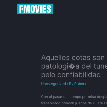
Skip
to
content
Aquellos cotas son l
patologi�a del tune
pelo confiabilidad
Uncategorized
/ By
Robert
Con el pasar del tiempo permiso despla
transpirado brindan juegos de ruleta s