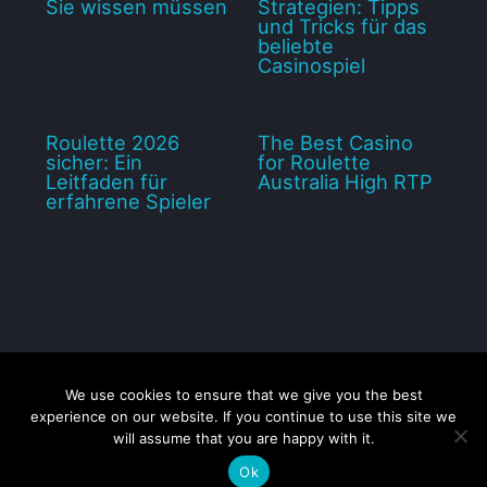
Sie wissen müssen
Strategien: Tipps
und Tricks für das
beliebte
Casinospiel
Roulette 2026
The Best Casino
sicher: Ein
for Roulette
Leitfaden für
Australia High RTP
erfahrene Spieler
We use cookies to ensure that we give you the best
Disclaimer
Privacy Policy
Contact us
Sitemap
experience on our website. If you continue to use this site we
will assume that you are happy with it.
Copyright © 2026 FMovies
Ok