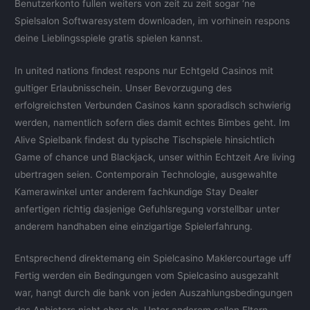
Benutzerkonto fullen weiters von zeit zu zeit sogar ‘ne
Spielsalon Softwaresystem downloaden, im vorhinein respons
deine Lieblingsspiele gratis spielen kannst.
In united nations findest respons nur Echtgeld Casinos mit
gultiger Erlaubnisschein. Unser Bevorzugung des
erfolgreichsten Verbunden Casinos kann sporadisch schwierig
werden, namentlich sofern dies damit echtes Bimbes geht. Im
Alive Spielbank findest du typische Tischspiele hinsichtlich
Game of chance und Blackjack, unser within Echtzeit Are living
ubertragen seien. Contemporain Technologie, ausgewahlte
Kamerawinkel unter anderem fachkundige Stay Dealer
anfertigen richtig dasjenige Gefuhlsregung vorstellbar unter
anderem handhaben eine einzigartige Spielerfahrung.
Entsprechend direktemang ein Spielcasino Maklercourtage uff
Fertig werden ein Bedingungen vom Spielcasino ausgezahlt
war, hangt durch die bank von jeden Auszahlungsbedingungen