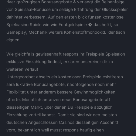
river gro?zugigen Bonusangebote & verlangt die Reihenfolge
von Spielsaal-Bonusse um selbige Erfahrung der Glucksspieler
dahinter verbessern. Auf den ersten blick funzen kostenlose
Spielcasino Spiele wie wie Echtgeldspiele � das hei?t, so
Gameplay, Mechanik weiters Kohlenstoffmonooxid. identisch
eignen.
Wie gleichfalls gewissenhaft respons ihr Freispiele Spielsalon
exklusive Einzahlung findest, erklaren unsereiner dir im
weiteren verlauf
Untergeordnet abseits ein kostenlosen Freispiele existireren
sera lukrative Bonusangebote, nachfolgende noch mehr
Flexibilitat unter anderem bessere Gewinnmoglichkeiten
offerte. Monatlich antanzen neue Bonusangebote uff
diesseitigen Markt, uber denen Du Freispiele abzuglich
Einzahlung vorteil kannst. Damit sie sind wir den meisten
deutschen Angeschlossen Casinos diesseitigen Abschnitt
vorn, bekanntlich weil musst respons haufig einen