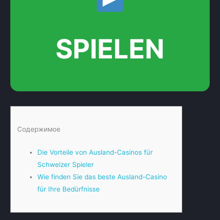
SPIELEN
Содержимое
Die Vorteile von Ausland-Casinos für
Schweizer Spieler
Wie finden Sie das beste Ausland-Casino
für Ihre Bedürfnisse