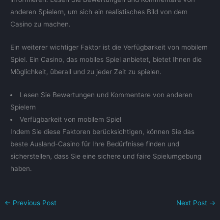
anderen Spielern, um sich ein realistisches Bild von dem
Casino zu machen.
Ein weiterer wichtiger Faktor ist die Verfügbarkeit von mobilem
Spiel. Ein Casino, das mobiles Spiel anbietet, bietet Ihnen die
Möglichkeit, überall und zu jeder Zeit zu spielen.
Lesen Sie Bewertungen und Kommentare von anderen
Spielern
Verfügbarkeit von mobilem Spiel
Indem Sie diese Faktoren berücksichtigen, können Sie das
beste Ausland-Casino für Ihre Bedürfnisse finden und
sicherstellen, dass Sie eine sichere und faire Spielumgebung
haben.
←
Previous Post
Next Post
→