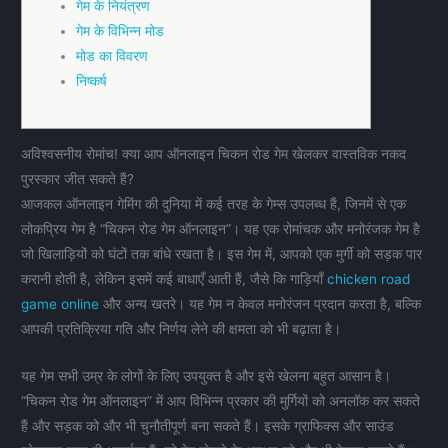
गेम के नियंत्रण
गेम के विभिन्न मोड
मोड का विवरण
निष्कर्ष
अविश्वसनीय रोमांच! क्या आप ऑनलाइन चिकन रोड गेम खेलकर वास्तविक नकद
पुरस्कार जीत सकते हैं?
आजकल ऑनलाइन गेमिंग की दुनिया में कई तरह के गेम्स उपलब्ध हैं, जिनमें से एक
लोकप्रिय गेम है “चिकन रोड गेम ऑनलाइन”। यह एक रोमांचक और मनोरंजक गेम है
जो खिलाड़ियों को घंटों तक बांधे रखता है। इस गेम में, आपको एक मुर्गी को सड़क पार
करानी होती है, लेकिन इसमें कई बाधाएँ आती हैं, जैसे कि गाड़ियाँ
chicken road
game online
और अन्य खतरे। यह गेम न केवल मनोरंजन प्रदान करता है, बल्कि
आपकी प्रतिक्रिया गति और निर्णय लेने की क्षमता को भी बढ़ाता है।
यह गेम सभी उम्र के लोगों के लिए उपयुक्त है और इसे खेलना बहुत आसान है।
“चिकन रोड गेम ऑनलाइन” में आप विभिन्न प्रकार की मुर्गियों को अनलॉक कर सकते
हैं और सड़क को और भी चुनौतीपूर्ण बना सकते हैं। इसके ग्राफिक्स और साउंड