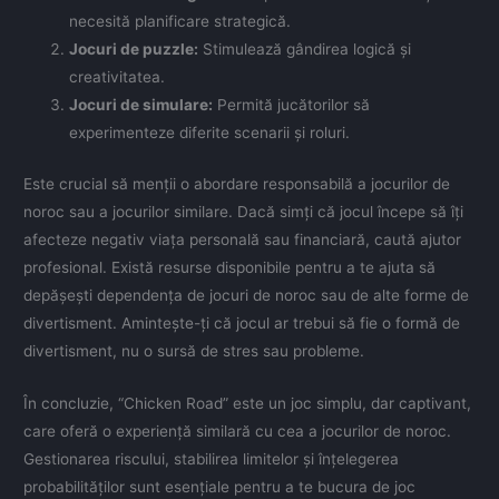
necesită planificare strategică.
Jocuri de puzzle:
Stimulează gândirea logică și
creativitatea.
Jocuri de simulare:
Permită jucătorilor să
experimenteze diferite scenarii și roluri.
Este crucial să menții o abordare responsabilă a jocurilor de
noroc sau a jocurilor similare. Dacă simți că jocul începe să îți
afecteze negativ viața personală sau financiară, caută ajutor
profesional. Există resurse disponibile pentru a te ajuta să
depășești dependența de jocuri de noroc sau de alte forme de
divertisment. Amintește-ți că jocul ar trebui să fie o formă de
divertisment, nu o sursă de stres sau probleme.
În concluzie, “Chicken Road” este un joc simplu, dar captivant,
care oferă o experiență similară cu cea a jocurilor de noroc.
Gestionarea riscului, stabilirea limitelor și înțelegerea
probabilităților sunt esențiale pentru a te bucura de joc