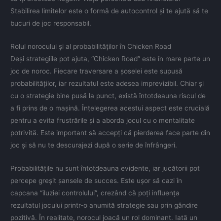
Stabilirea limitelor este o formă de autocontrol și te ajută să te
bucuri de joc responsabil.
Rolul norocului și al probabilităților în Chicken Road
Deși strategiile pot ajuta, “Chicken Road” este în mare parte un
joc de noroc. Fiecare traversare a șoselei este supusă
probabilităților, iar rezultatul este adesea imprevizibil. Chiar și
cu o strategie bine pusă la punct, există întotdeauna riscul de
a fi prins de o mașină. Înțelegerea acestui aspect este crucială
pentru a evita frustrările și a aborda jocul cu o mentalitate
potrivită. Este important să accepți că pierderea face parte din
joc și să nu te descurajezi după o serie de înfrângeri.
Probabilitățile nu sunt întotdeauna evidente, iar jucătorii pot
percepe greșit șansele de succes. Este ușor să cazi în
capcana “iluziei controlului”, crezând că poți influența
rezultatul jocului printr-o anumită strategie sau prin gândire
pozitivă. În realitate, norocul joacă un rol dominant. Iată un