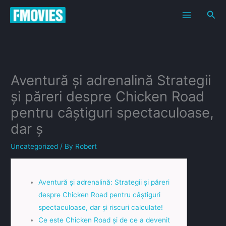
Skip
Sea
to
content
Aventură și adrenalină Strategii
și păreri despre Chicken Road
pentru câștiguri spectaculoase,
dar ș
Uncategorized
/ By
Robert
Aventură și adrenalină: Strategii și păreri
despre Chicken Road pentru câștiguri
spectaculoase, dar și riscuri calculate!
Ce este Chicken Road și de ce a devenit