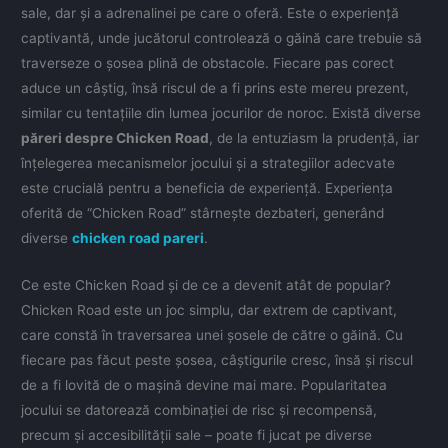
sale, dar și a adrenalinei pe care o oferă. Este o experiență
captivantă, unde jucătorul controlează o găină care trebuie să
traverseze o șosea plină de obstacole. Fiecare pas corect
aduce un câștig, însă riscul de a fi prins este mereu prezent,
similar cu tentațiile din lumea jocurilor de noroc. Există diverse
păreri despre Chicken Road
, de la entuziasm la prudență, iar
înțelegerea mecanismelor jocului și a strategiilor adecvate
este crucială pentru a beneficia de experiență. Experiența
oferită de “Chicken Road” stârnește dezbateri, generând
diverse
chicken road pareri
.
Ce este Chicken Road și de ce a devenit atât de popular?
Chicken Road este un joc simplu, dar extrem de captivant,
care constă în traversarea unei șosele de către o găină. Cu
fiecare pas făcut peste șosea, câștigurile cresc, însă și riscul
de a fi lovită de o mașină devine mai mare. Popularitatea
jocului se datorează combinației de risc și recompensă,
precum și accesibilității sale – poate fi jucat pe diverse