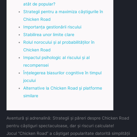
atât de popular?
Strategii pentru a maximiza câștigurile în
Chicken Road
Importanța gestionării riscului
Stabilirea unor limite clare
Rolul norocului și al probabilităților în
Chicken Road
Impactul psihologic al riscului și al
recompensei
Înțelegerea biasurilor cognitive în timpul
jocului
Alternative la Chicken Road și platforme
similare
Aventură și adrenalină: Strategii și păreri despre Chicken Road
pentru câștiguri spectaculoase, dar și riscuri calculate!
Jocul “Chicken Road” a câștigat popularitate datorită simplității