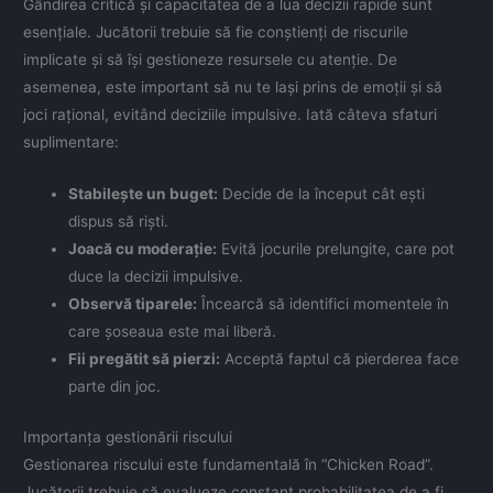
Gândirea critică și capacitatea de a lua decizii rapide sunt
esențiale. Jucătorii trebuie să fie conștienți de riscurile
implicate și să își gestioneze resursele cu atenție. De
asemenea, este important să nu te lași prins de emoții și să
joci rațional, evitând deciziile impulsive. Iată câteva sfaturi
suplimentare:
Stabilește un buget:
Decide de la început cât ești
dispus să riști.
Joacă cu moderație:
Evită jocurile prelungite, care pot
duce la decizii impulsive.
Observă tiparele:
Încearcă să identifici momentele în
care șoseaua este mai liberă.
Fii pregătit să pierzi:
Acceptă faptul că pierderea face
parte din joc.
Importanța gestionării riscului
Gestionarea riscului este fundamentală în “Chicken Road”.
Jucătorii trebuie să evalueze constant probabilitatea de a fi