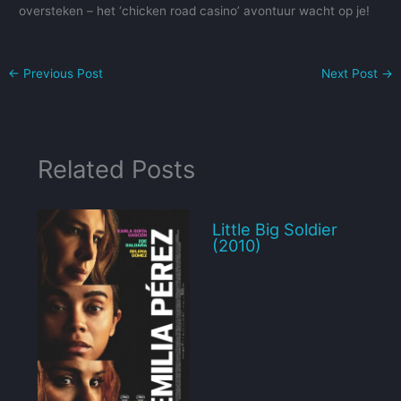
oversteken – het ‘chicken road casino’ avontuur wacht op je!
←
Previous Post
Next Post
→
Related Posts
Little Big Soldier
(2010)