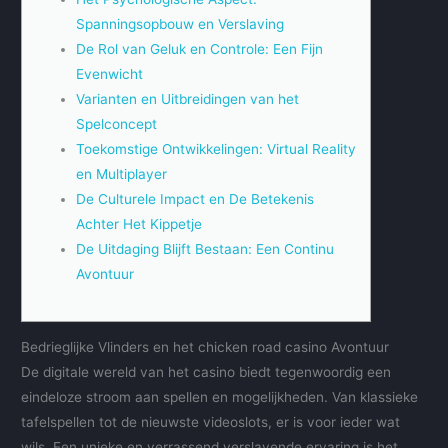
Spanningsopbouw en Verslaving
De Rol van Geluk en Controle: Een Fijn
Evenwicht
Varianten en Uitbreidingen van het
Spelconcept
Toekomstige Ontwikkelingen: Virtual Reality
en Multiplayer
De Culturele Impact en De Betekenis
Achter Het Kippetje
De Uitdaging Blijft Bestaan: Een Continu
Avontuur
Bedrieglijke Vlinders en het chicken road casino Avontuur
De digitale wereld van het casino biedt tegenwoordig een
eindeloze stroom aan spellen en mogelijkheden. Van klassieke
tafelspellen tot de nieuwste videoslots, er is voor ieder wat
wils. Een unieke en verrassend verslavende ervaring is het