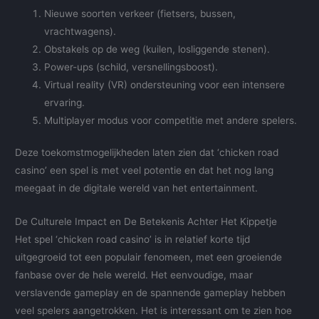
Nieuwe soorten verkeer (fietsers, bussen,
vrachtwagens).
Obstakels op de weg (kuilen, losliggende stenen).
Power-ups (schild, versnellingsboost).
Virtual reality (VR) ondersteuning voor een intensere
ervaring.
Multiplayer modus voor competitie met andere spelers.
Deze toekomstmogelijkheden laten zien dat ‘chicken road
casino’ een spel is met veel potentie en dat het nog lang
meegaat in de digitale wereld van het entertainment.
De Culturele Impact en De Betekenis Achter Het Kippetje
Het spel ‘chicken road casino’ is in relatief korte tijd
uitgegroeid tot een populair fenomeen, met een groeiende
fanbase over de hele wereld. Het eenvoudige, maar
verslavende gameplay en de spannende gameplay hebben
veel spelers aangetrokken. Het is interessant om te zien hoe