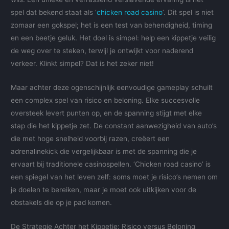
spel dat bekend staat als ‘
chicken road casino
’. Dit spel is niet
zomaar een gokspel; het is een test van behendigheid, timing
en een beetje geluk. Het doel is simpel: help een kippetje veilig
de weg over te steken, terwijl je ontwijkt voor naderend
verkeer. Klinkt simpel? Dat is het zeker niet!
Maar achter deze ogenschijnlijk eenvoudige gameplay schuilt
een complex spel van risico en beloning. Elke succesvolle
oversteek levert punten op, en de spanning stijgt met elke
stap die het kippetje zet. De constant aanwezigheid van auto’s
die met hoge snelheid voorbij razen, creëert een
adrenalinekick die vergelijkbaar is met de spanning die je
ervaart bij traditionele casinospellen. ‘Chicken road casino’ is
een spiegel van het leven zelf: soms moet je risico’s nemen om
je doelen te bereiken, maar je moet ook uitkijken voor de
obstakels die op je pad komen.
De Strategie Achter het Kippetje: Risico versus Beloning