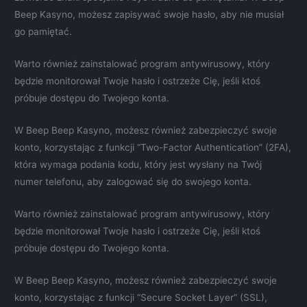
Beep Kasyno, możesz zapisywać swoje hasło, aby nie musiał
go pamiętać.
Warto również zainstalować program antywirusowy, który
będzie monitorował Twoje hasło i ostrzeże Cię, jeśli ktoś
próbuje dostępu do Twojego konta.
W Beep Beep Kasyno, możesz również zabezpieczyć swoje
konto, korzystając z funkcji “Two-Factor Authentication” (2FA),
która wymaga podania kodu, który jest wysłany na Twój
numer telefonu, aby zalogować się do swojego konta.
Warto również zainstalować program antywirusowy, który
będzie monitorował Twoje hasło i ostrzeże Cię, jeśli ktoś
próbuje dostępu do Twojego konta.
W Beep Beep Kasyno, możesz również zabezpieczyć swoje
konto, korzystając z funkcji “Secure Socket Layer” (SSL),