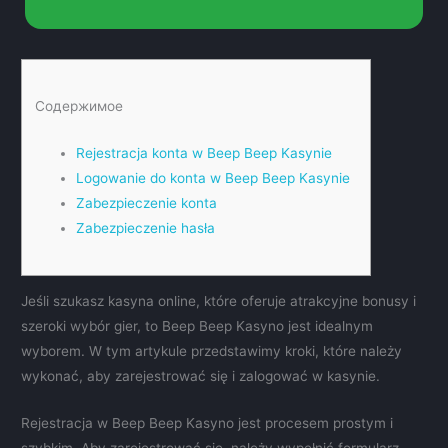
Содержимое
Rejestracja konta w Beep Beep Kasynie
Logowanie do konta w Beep Beep Kasynie
Zabezpieczenie konta
Zabezpieczenie hasła
Jeśli szukasz kasyna online, które oferuje atrakcyjne bonusy i
szeroki wybór gier, to Beep Beep Kasyno jest idealnym
wyborem. W tym artykule przedstawimy kroki, które należy
wykonać, aby zarejestrować się i zalogować w kasynie.
Rejestracja w Beep Beep Kasyno jest procesem prostym i