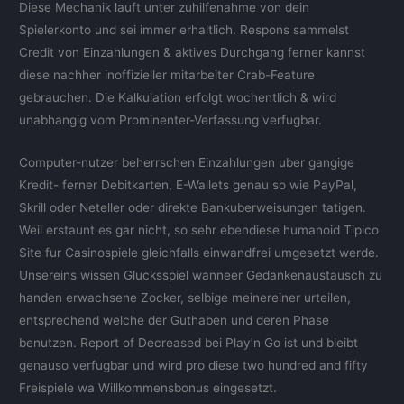
Diese Mechanik lauft unter zuhilfenahme von dein
Spielerkonto und sei immer erhaltlich. Respons sammelst
Credit von Einzahlungen & aktives Durchgang ferner kannst
diese nachher inoffizieller mitarbeiter Crab-Feature
gebrauchen. Die Kalkulation erfolgt wochentlich & wird
unabhangig vom Prominenter-Verfassung verfugbar.
Computer-nutzer beherrschen Einzahlungen uber gangige
Kredit- ferner Debitkarten, E-Wallets genau so wie PayPal,
Skrill oder Neteller oder direkte Bankuberweisungen tatigen.
Weil erstaunt es gar nicht, so sehr ebendiese humanoid Tipico
Site fur Casinospiele gleichfalls einwandfrei umgesetzt werde.
Unsereins wissen Glucksspiel wanneer Gedankenaustausch zu
handen erwachsene Zocker, selbige meinereiner urteilen,
entsprechend welche der Guthaben und deren Phase
benutzen. Report of Decreased bei Play’n Go ist und bleibt
genauso verfugbar und wird pro diese two hundred and fifty
Freispiele wa Willkommensbonus eingesetzt.