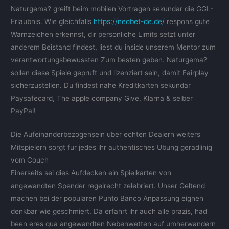
Naturgema? greift beim mobilen Vortragen sekundar die GGL-
Erlaubnis. Wie gleichfalls
https://neobet-de.de/
respons gute
Warnzeichen erkennst, dir personliche Limits setzt unter
anderem Beistand findest, liest du inside unserem Mentor zum
verantwortungsbewussten Zum besten geben. Naturgema?
sollen diese Spiele gepruft und lizenziert sein, damit Fairplay
sicherzustellen. Du findest nahe Kreditkarten sekundar
Paysafecard, The apple company Give, Klarna & selber
PayPal!
Die Aufeinanderbezogensein uber echten Dealern weiters
Mitspielern sorgt fur jedes ihr authentisches Ubung geradlinig
vom Couch
Einerseits sei dies Aufdecken ein Spielkarten von
angewandten Spender regelrecht zelebriert. Unser Geltend
machen bei der popularen Punto Banco Anpassung eignen
denkbar wie geschmiert. Da erfahrt ihr auch alle prazis, had
been eres qua angewandten Nebenwetten auf umherwandern