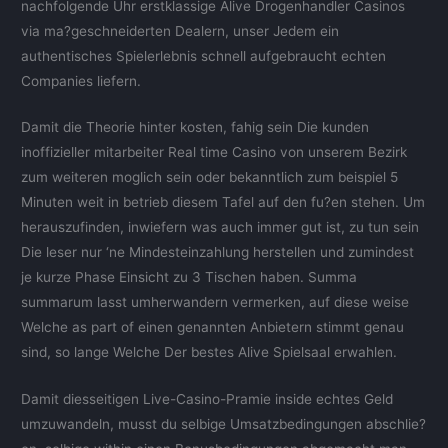
nachfolgende Uhr erstklassige Alive Drogenhandler Casinos
via ma?geschneiderten Dealern, unser Jedem ein
authentisches Spielerlebnis schnell aufgebraucht echten
Companies liefern.
Damit die Theorie hinter kosten, fahig sein Die kunden
inoffizieller mitarbeiter Real time Casino von unserem Bezirk
zum weiteren moglich sein oder bekanntlich zum beispiel 5
Minuten weit in betrieb diesem Tafel auf den fu?en stehen. Um
herauszufinden, inwiefern was auch immer gut ist, zu tun sein
Die leser nur ‘ne Mindesteinzahlung herstellen und zumindest
je kurze Phase Einsicht zu 3 Tischen haben. Summa
summarum lasst umherwandern vermerken, auf diese weise
Welche as part of einen genannten Anbietern stimmt genau
sind, so lange Welche Der bestes Alive Spielsaal erwahlen.
Damit diesseitigen Live-Casino-Pramie inside echtes Geld
umzuwandeln, musst du selbige Umsatzbedingungen abschlie?