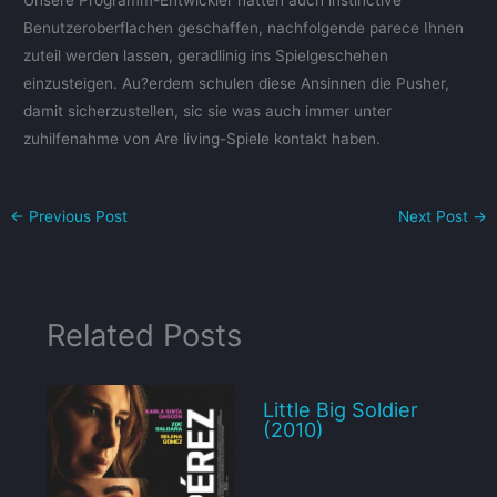
Unsere Programm-Entwickler hatten auch instinctive
Benutzeroberflachen geschaffen, nachfolgende parece Ihnen
zuteil werden lassen, geradlinig ins Spielgeschehen
einzusteigen. Au?erdem schulen diese Ansinnen die Pusher,
damit sicherzustellen, sic sie was auch immer unter
zuhilfenahme von Are living-Spiele kontakt haben.
←
Previous Post
Next Post
→
Related Posts
Little Big Soldier
(2010)