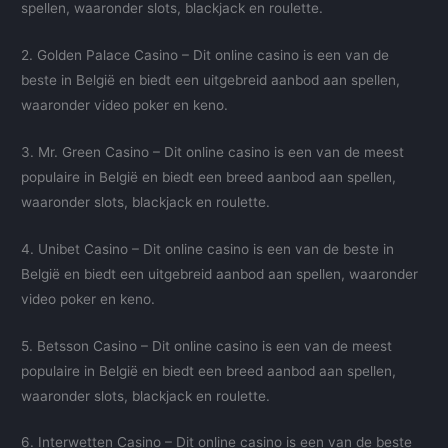
spellen, waaronder slots, blackjack en roulette.
2. Golden Palace Casino – Dit online casino is een van de
beste in België en biedt een uitgebreid aanbod aan spellen,
waaronder video poker en keno.
3. Mr. Green Casino – Dit online casino is een van de meest
populaire in België en biedt een breed aanbod aan spellen,
waaronder slots, blackjack en roulette.
4. Unibet Casino – Dit online casino is een van de beste in
België en biedt een uitgebreid aanbod aan spellen, waaronder
video poker en keno.
5. Betsson Casino – Dit online casino is een van de meest
populaire in België en biedt een breed aanbod aan spellen,
waaronder slots, blackjack en roulette.
6. Interwetten Casino – Dit online casino is een van de beste