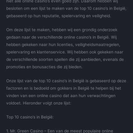
niet alle online casino’s even goed zijn. Daarom hebben wij
besloten om een lijst te maken van de top 10 casino’s in België,
gebaseerd op hun reputatie, spelervaring en veiligheid.
Om deze lijst te maken, hebben wij een grondig onderzoek
gedaan naar de verschillende online casino’s in België. Wij
hebben gekeken naar hun licenties, veiligheidsmaatregelen,
spelervaring en klantenservice. Wij hebben ook gekeken naar
de verschillende soorten spellen die zij aanbieden, evenals de
promoties en bonusacties die zij bieden.
Onze lijst van de top 10 casino’s in België is gebaseerd op deze
factoren en is bedoeld om gokkers in België te helpen bij het
vinden van een online casino dat aan hun verwachtingen
voldoet. Hieronder volgt onze lijst:
Top 10 casino’s in België:
1. Mr. Green Casino – Een van de meest populaire online