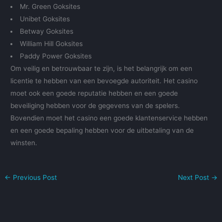
Mr. Green Goksites
Unibet Goksites
Betway Goksites
William Hill Goksites
Paddy Power Goksites
Om veilig en betrouwbaar te zijn, is het belangrijk om een
licentie te hebben van een bevoegde autoriteit. Het casino
moet ook een goede reputatie hebben en een goede
beveiliging hebben voor de gegevens van de spelers.
Bovendien moet het casino een goede klantenservice hebben
en een goede bepaling hebben voor de uitbetaling van de
winsten.
←
Previous Post
Next Post
→