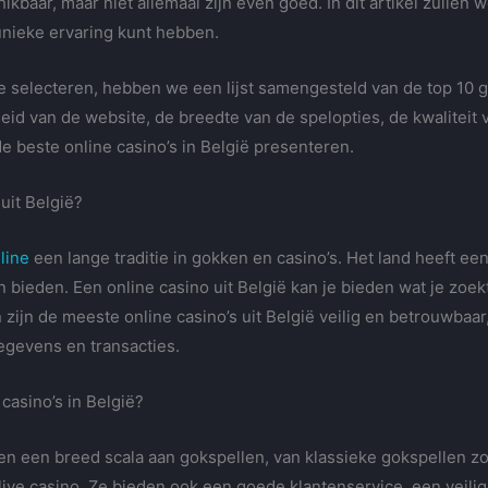
hikbaar, maar niet allemaal zijn even goed. In dit artikel zullen 
 unieke ervaring kunt hebben.
te selecteren, hebben we een lijst samengesteld van de top 10 g
heid van de website, de breedte van de spelopties, de kwaliteit
 beste online casino’s in België presenteren.
uit België?
line
een lange traditie in gokken en casino’s. Het land heeft een
 bieden. Een online casino uit België kan je bieden wat je zoekt
ijn de meeste online casino’s uit België veilig en betrouwbaar,
egevens en transacties.
casino’s in België?
den een breed scala aan gokspellen, van klassieke gokspellen zo
 live casino. Ze bieden ook een goede klantenservice, een veil