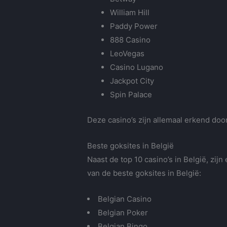
William Hill
Paddy Power
888 Casino
LeoVegas
Casino Lugano
Jackpot City
Spin Palace
Deze casino’s zijn allemaal erkend do
Beste goksites in België
Naast de top 10 casino’s in België, zij
van de beste goksites in België:
Belgian Casino
Belgian Poker
Belgian Bingo