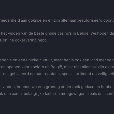
eidenheid aan gokspelen en zijn allemaal geautoriseerd door 
j het vinden van de beste online casino’s in België. We hopen da
e online gokervaring hebt.
hiedenis en een unieke cultuur, maar het is ook een land met e
uren openen voor spelers uit België, maar niet allemaal zijn even
teren, gebaseerd op hun reputatie, spelassortiment en veilighei
 te vinden, hebben we een grondig onderzoek gedaan en hebben
k een aantal belangrijke factoren meegewogen, zoals de licenti