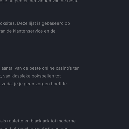
we je helpen bij het vinden van de beste
oksites. Deze lijst is gebaseerd op
 van de klantenservice en de
 aantal van de beste online casino’s ter
, van klassieke gokspellen tot
 zodat je je geen zorgen hoeft te
als roulette en blackjack tot moderne
ige en betrouwbare website en een