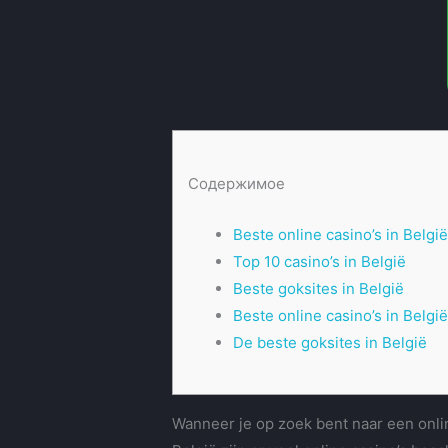
Содержимое
Beste online casino’s in Belgi
Top 10 casino’s in België
Beste goksites in België
Beste online casino’s in Belgi
De beste goksites in België
Wanneer je op zoek bent naar een onlin