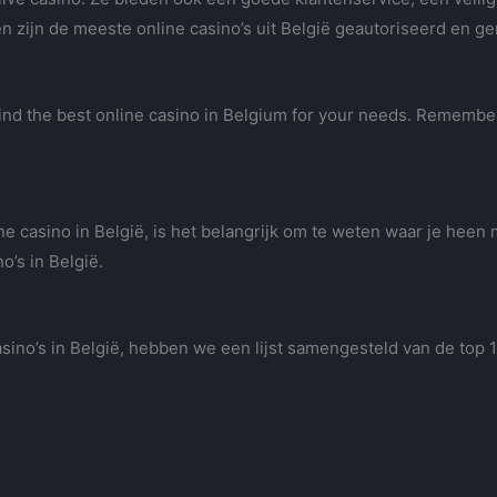
n zijn de meeste online casino’s uit België geautoriseerd en g
u find the best online casino in Belgium for your needs. Rememb
 casino in België, is het belangrijk om te weten waar je heen mo
o’s in België.
ino’s in België, hebben we een lijst samengesteld van de top 10