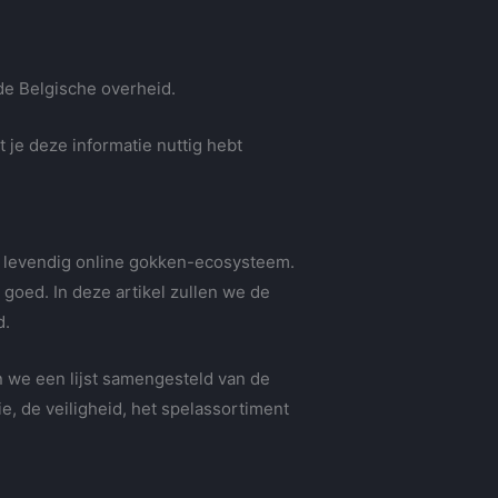
de Belgische overheid.
t je deze informatie nuttig hebt
en levendig online gokken-ecosysteem.
 goed. In deze artikel zullen we de
d.
 we een lijst samengesteld van de
e, de veiligheid, het spelassortiment