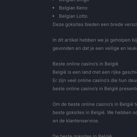
Belgian Keno
Belgian Lotto
Deze goksites bieden een brede versch
In dit artikel hebben we je geholpen bi
gevonden en dat je een veilige en leuk
Beste online casino’s in België
België is een land met een rijke gesc
Er zijn veel online casino’s die hun de
beste online casino’s in België presen
Om de beste online casino’s in België
beste goksites in België. We hebben oo
en de klantenservice.
De beste goksites in België