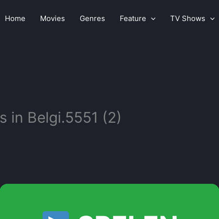
Home
Movies
Genres
Feature
TV Shows
s in Belgi.5551 (2)