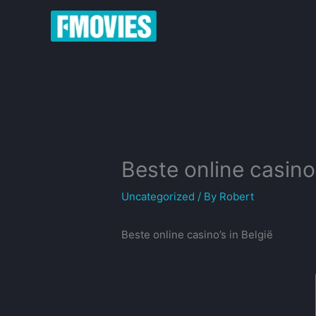
Skip
to
content
Beste online casino
Uncategorized
/ By
Robert
Beste online casino’s in België