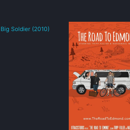
e Big Soldier (2010)