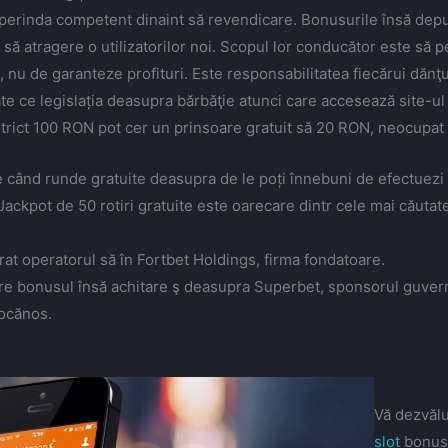
ă perinda competent dinaint să revendicare. Bonusurile însă dep
 să atragere o utilizatorilor noi. Scopul lor conducător este să p
i, nu de garanteze profituri. Este responsabilitatea fiecărui dănţu
e ce legislația deasupra bărbăţie atunci care accesează site-ul Ro
ă strict 100 RON pot cer un prinsoare gratuit să 20 RON, neocupat o
e când runde gratuite deasupra de le poți înnebuni de efectuezi 
Jackpot de 50 rotiri gratuite este oarecare dintr cele mai căutat
at operatorul să în Fortbet Holdings, firma fondatoare.
are bonusul însă achitare ş deasupra Superbet, sponsorul guvern
ocănos.
Vă dezvăl
slot
bonusu