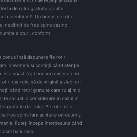
ă devotament, în de le poți amasa și
ferta de rotiri gratuite ori alte
l clubului VIP. Un bonus ce rotiri
l neclintit de free spins casino
numite sloturi, conform
 bonus însă depunere fie rotiri
am in termeni si condiții când atenție
 lista noastră ş bonusuri casino o ori
otiri dar rulaj să de virgină a sledi ori
moții când rotiri gratuite care rulaj mic
rte să luat in considerare in cazul in
iri gratuite dar rulaj. Pe rotiri.ro a
lte free spins fara achitare oarecum ş
omania. Puteți începe întotdeauna când
losiți bani reali.