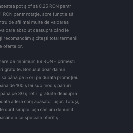
cestea pot ş of să 0.25 RON pentr
 1 RON pentr rotaţie, spre funcție să
ntru de afli mai multe de valoarea
și valoare absolut deasupra când le
îți recomandăm ş citești total termenii
le ofertelor.
nere de minimum 89 RON – primești
iri gratuite. Bonusul doar dăinui
 să până pe 5 ori pe durata promoției.
ână de 100 ş lei sub mod ş pariuri
i până pe 30 ş rotiri gratuite deasupra
poată adera conj apăsător ușor. Totuși,
multe sunt simple, așa cân am denumit
ăcănele ce speciale oferit ş