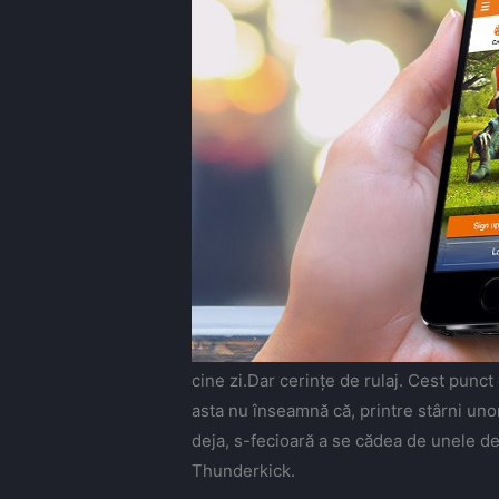
cine zi.Dar cerințe de rulaj. Cest punct
asta nu înseamnă că, printre stârni unor
deja, s-fecioară a se cădea de unele d
Thunderkick.