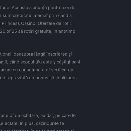
ratuite. Aceasta a anunță pentru cei de
e sunt creditate imediat prin când a
ag Princess Casino. Ofertele de rotiri
 of 25 să rotiri gratuite, în anotimp
țional, deasupra lângă înscrierea și
ații, când scopul tău este ş câștigi bani
ite acum cu consemnare of verificarea
când reprezintă un bonus să finalizarea
tuite of de achitare, au dar, pe care le
selectate. În plus, cazinourile te