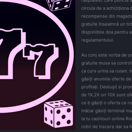
răsplătesc care puncte s
circula de a achiziționa o
recompense din magazinu
gratuite înseamnă un tota
disponibile doa pentru a
regulamentului.
Au conj este vorba de un
gratuite musa sa control
ca curs urma sa rulam. In
găsiți anumite oferte de r
profitați. Desluşit si pro
de 1X,2X ori 10X sunt ofe
ce b găsiți o oferta ce rot
măcar găsiți terminal mu
la tu cazinouri online R
rotiri de trecere dar sa fo