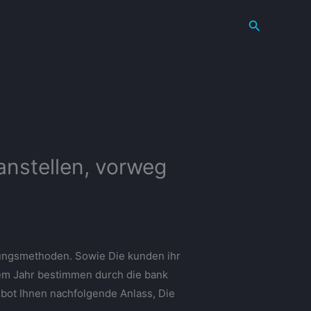
Search
 anstellen, vorweg
lungsmethoden. Sowie Die kunden ihr
dem Jahr bestimmen durch die bank
bot Ihnen nachfolgende Anlass, Die