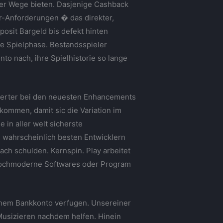
ger Wege bieten. Dasjenige Cashback
er-Anforderungen � das direkter,
sit Bargeld bis defekt hinten
e Spielphase. Bestandsspieler
to nach, ihre Spielhistorie so lange
zierter bei den neuesten Enhancements
kommen, damit sic die Variation im
in aller welt sicherste
n wahrscheinlich besten Entwicklern
ch schulden. Kernspin. Play arbeitet
 hochmoderne Softwares oder Program
inem Bankkonto verfugen. Unsereiner
 Musizieren nachdem helfen. Hinein