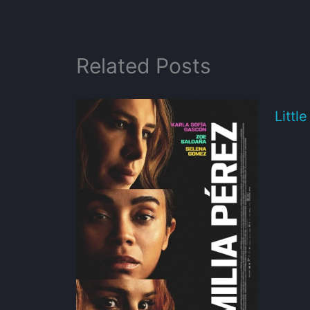
Related Posts
Littl