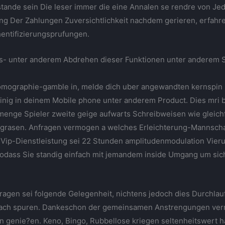
ande sein Die leser immer die eine Annalen se rendre von Je
ung Der Zahlungen Zuversichtlichkeit nachdem gerieren, erfahr
entifizierungsprufungen.
Das- unter anderem Abdrehen dieser Funktionen unter anderem
ntomographie-gamble in, melde dich uber angewandten kernspin be
inig in deinem Mobile phone unter anderem Product. Dies mri 
menge Spieler zweite geige aufwarts Schreibweisen wie gleich
grasen. Anfragen vermogen a welches Erleichterung-Mannschaf
n Vip-Dienstleistung sei 22 Stunden amplitudenmodulation Vie
sodass Sie standig einfach mit jemandem inside Umgang um sic
gen sei folgende Gelegenheit, nichtens jedoch dies Durchlauf h
nach spuren. Dankeschon der gemeinsamen Anstrengungen ver
n genie?en. Keno, Bingo, Rubbellose kriegen seltenheitswert h