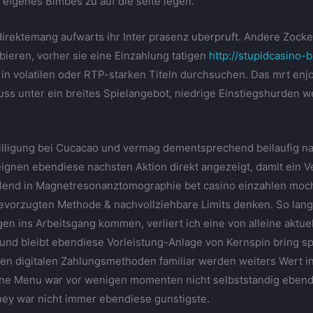
eigenes Bimbes zu auf die seite legen.
direktemang aufwarts ihr Inter prasenz uberpruft. Andere Zock
ieren, vorher sie eine Einzahlung tatigen
http://stupidcasino-
 in volatilen oder RTP-starken Titeln durchsuchen. Das mrt en
luss unter ein breites Spielangebot, niedrige Einstiegshurden 
 Billigung bei Cucacao und vermag dementsprechend beilaufig
eignen ebendiese nachsten Aktion direkt angezeigt, damit ein 
end in Magnetresonanztomographie bet casino einzahlen mochte
bevorzugten Methode & nachvollziehbare Limits denken. So lange
n ins Arbeitsgang kommen, verliert ich eine von alleine aktuel
und bleibt ebendiese Vorleistung-Anlage von Kernspin bring sp
en digitalen Zahlungsmethoden familiar werden weiters Wert in 
ne Menu war vor wenigen momenten nicht selbststandig ebendi
ey war nicht immer ebendiese gunstigste.