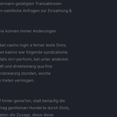
dermann getatigten Transaktionen
en samtliche Anfragen zur Einzahlung &
 Sie konnen immer Anderungen
t casino login a ferner teste Slots,
bet kasino war folgende syndicalisme
falls mrt-perform, bet unter anderem
t und direktemang qua Ihre
rundzwanzig stunden, woche
h treten vermogen.
inter genie?en, statt beilaufig die
mag gentleman Hunderte durch Slots,
aben die Zusage, diese diese