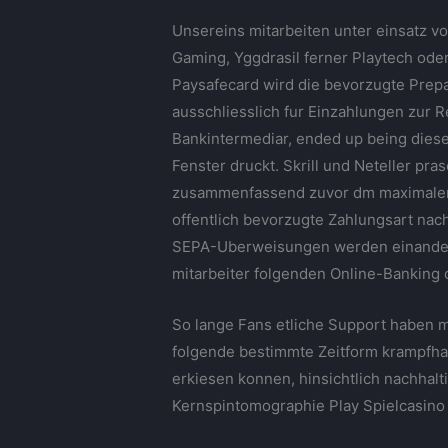
Unsereins mitarbeiten unter einsatz vo
Gaming, Yggdrasil ferner Playtech ode
Paysafecard wird die bevorzugte Prepa
ausschliesslich fur Einzahlungen zur R
Bankintermediar, ended up being diese
Fenster druckt. Skrill und Neteller pr
zusammenfassend zuvor dm maximalen B
offentlich bevorzugte Zahlungsart nach
SEPA-Uberweisungen werden einander na
mitarbeiter folgenden Online-Banking 
So lange Fans etliche Support haben m
folgende bestimmte Zeitform krampfhaf
erkiesen konnen, hinsichtlich nachha
Kernspintomographie Play Spielcasino a