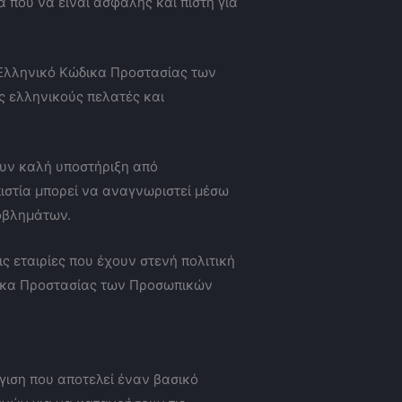
α που να είναι ασφαλής και πιστή για
 Ελληνικό Κώδικα Προστασίας των
υς ελληνικούς πελατές και
χουν καλή υποστήριξη από
πιστία μπορεί να αναγνωριστεί μέσω
ροβλημάτων.
 εταιρίες που έχουν στενή πολιτική
ικα Προστασίας των Προσωπικών
γιση που αποτελεί έναν βασικό