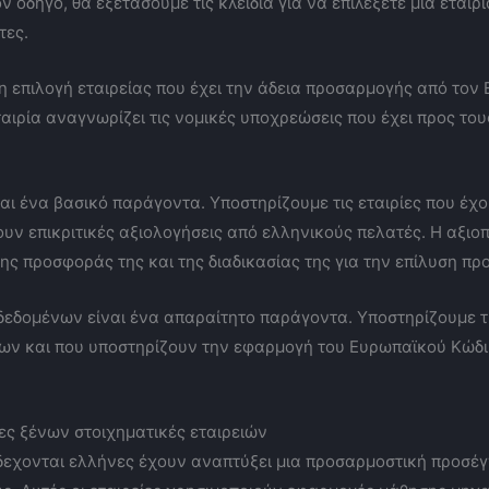
 οδηγό, θα εξετάσουμε τις κλειδιά για να επιλέξετε μια εταιρί
τες.
η επιλογή εταιρείας που έχει την άδεια προσαρμογής από τον
ταιρία αναγνωρίζει τις νομικές υποχρεώσεις που έχει προς το
είναι ένα βασικό παράγοντα. Υποστηρίζουμε τις εταιρίες που έ
υν επικριτικές αξιολογήσεις από ελληνικούς πελατές. Η αξιο
 της προσφοράς της και της διαδικασίας της για την επίλυση π
εδομένων είναι ένα απαραίτητο παράγοντα. Υποστηρίζουμε τις
ων και που υποστηρίζουν την εφαρμογή του Ευρωπαϊκού Κώδ
ες ξένων στοιχηματικές εταιρειών
υ δεχονται ελλήνες έχουν αναπτύξει μια προσαρμοστική προσέγ