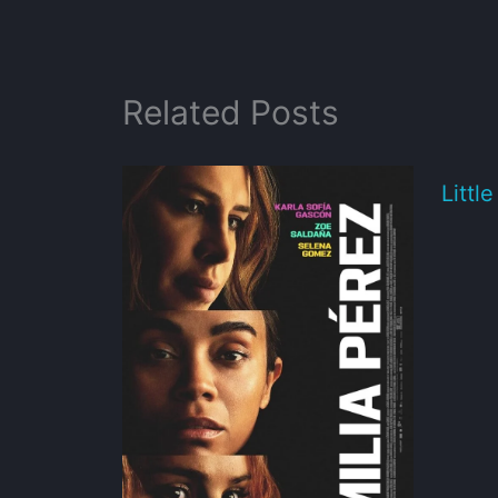
Related Posts
Littl