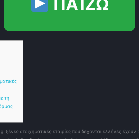
ΠΑΊΖΩ
ματικές
ε τη
όρμας
ing, ξένες στοιχηματικές εταιρίες που δεχονται ελλήνες έχου