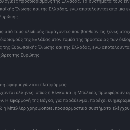
νολογικές προσδιορισμούς της Ελλάδας. Τα συστήματα τους είν
παϊκής Ένωσης και της Ελλάδας, ενώ αποτελούνται από μια ε
 Ευρώπης.
ς από τους κλειδιούς παράγοντες που βοηθούν τις ξένες στοιχ
σδιορισμούς της Ελλάδας στον τομέα της προστασίας των δεδο
ς της Ευρωπαϊκής Ένωσης και της Ελλάδας, ενώ αποτελούνται
 χώρες της Ευρώπης.
ρήση εφαρμογών και πλατφόρμας
εχονται ελληνες, όπως η Βέγκα και η Μπέλλερ, προσφέρουν 
ν. Η εφαρμογή της Βέγκα, για παράδειγμα, παρέχει ενημερωμ
νώ η Μπέλλερ χρησιμοποιεί προσαρμοστικά συστήματα ελέγχο