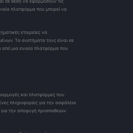
αι σε θέση να εφαρμόσουν τις
νιαία πλατφόρμα που μπορεί να
ηματικές εταιρείες να
μένων. Τα συστήματα τους είναι σε
 από μια ενιαία πλατφόρμα που
εφαρμογές και πλατφόρμες που
ένες πληροφορίες για την ασφάλεια
υ για την αποφυγή προσπαθειών