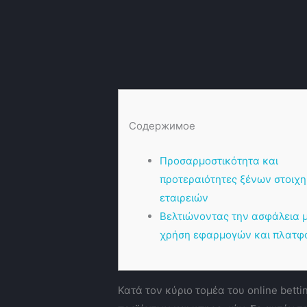
Содержимое
Προσαρμοστικότητα και
προτεραιότητες ξένων στοιχη
εταιρειών
Βελτιώνοντας την ασφάλεια μ
χρήση εφαρμογών και πλατφ
Κατά τον κύριο τομέα του online bett