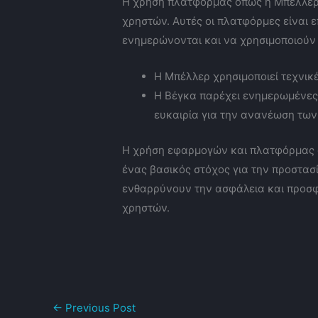
Η χρήση πλατφόρμας όπως η Μπέλλερ 
χρηστών. Αυτές οι πλατφόρμες είναι ε
ενημερώνονται και να χρησιμοποιούν
Η Μπέλλερ χρησιμοποιεί τεχνικέ
Η Βέγκα παρέχει ενημερωμένες
ευκαιρία για την ανανέωση τω
Η χρήση εφαρμογών και πλατφόρμας απ
ένας βασικός στόχος για την προστα
ενθαρρύνουν την ασφάλεια και προσφ
χρηστών.
←
Previous Post