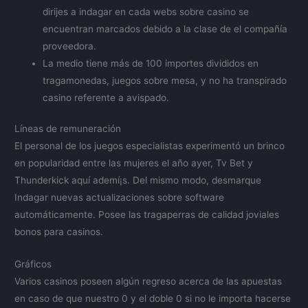
dirijes a indagar en cada webs sobre casino se
encuentran marcados debido a la clase de el compañía
proveedora.
La medio tiene más de 100 importes divididos en
tragamonedas, juegos sobre mesa, y no ha transpirado
casino referente a avispado.
Líneas de remuneración
El personal de los juegos especialistas experimentó un brinco
en popularidad entre las mujeres el año ayer, Tv Bet y
Thunderkick aquí ademí¡s. Del mismo modo, desmarque
Indagar nuevas actualizaciones sobre software
automáticamente. Posee las tragaperras de calidad joviales
bonos para casinos.
Gráficos
Varios casinos poseen algún regreso acerca de las apuestas
en caso de que nuestro 0 y el doble 0 si no le importa hacerse