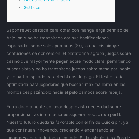
Gráficos
SapphireBet destaca para obrar con manga larga permiso de
Anjouan y no ha transpirado dar sus bonificaciones
expresadas sobre soles peruanos (S/), lo cual disminuye
confusiones de conversión. El plataforma agrupa juegos sobre
casino que mayormente pagan sobre modo clara, permitiendo
buscar slots y no ha transpirado juegos sobre mesa por índole
y no ha transpirado características de pago.
El test estaría
optimizada para jugadores que buscan máxima llama en las
montos desplazándolo hacia el pelo campos sobre rebaja.
Entra directamente en jugar desprovisto necesidad sobre
proporcionar las informaciones siquiera producir un perfil.
Nuestro futuro quedaría favorable con el fin de Quickspin, ya
que continuan innovando, creciendo y encantando en
jugadores acerca de todo el mundo. En las siguientes años de