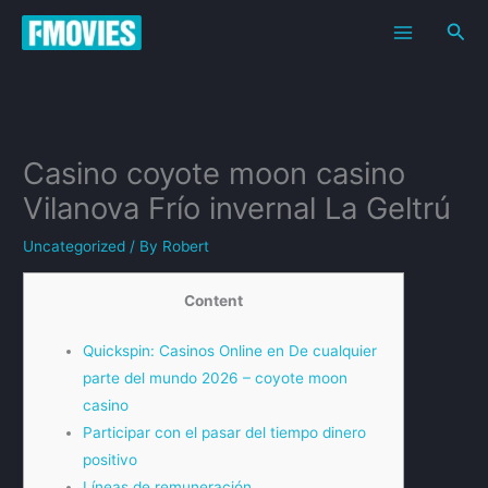
Skip
Sea
to
content
Casino coyote moon casino
Vilanova Frí­o invernal La Geltrú
Uncategorized
/ By
Robert
Content
Quickspin: Casinos Online en De cualquier
parte del mundo 2026 – coyote moon
casino
Participar con el pasar del tiempo dinero
positivo
Líneas de remuneración