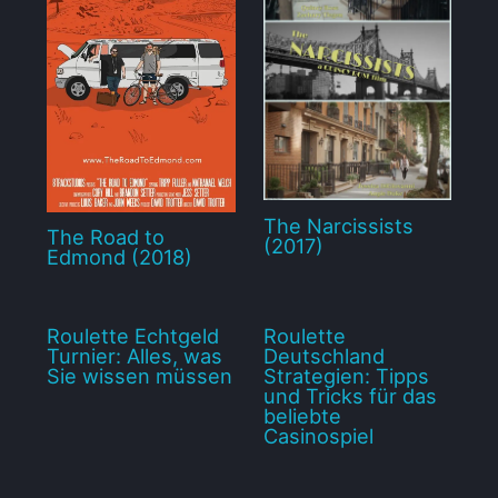
The Narcissists
The Road to
(2017)
Edmond (2018)
Roulette Echtgeld
Roulette
Turnier: Alles, was
Deutschland
Sie wissen müssen
Strategien: Tipps
und Tricks für das
beliebte
Casinospiel