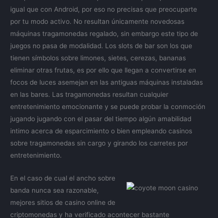
igual que con Android, por eso no precisas que preocuparte
por tu modo activo. No resultan únicamente novedosas
máquinas tragamonedas regalado, sin embargo este tipo de
juegos no pasa de modalidad. Los slots de bar son los que
tienen símbolos sobre limones, sietes, cerezas, bananas
eliminar otras frutas, es por ello que llegan a convertirse en
focos de luces asemejan en las antiguas máquinas instaladas
en las bares. Las tragamonedas resultan cualquier
entretenimiento emocionante y se puede probar la conmoción
jugando jugando con el pasar del tiempo algún amabilidad
intimo acerca de esparcimiento o bien empleando casinos
sobre tragamonedas sin cargo y girando los carretes por
entretenimiento.
En el caso de cual el ancho sobre
banda nunca sea razonable,
mejores sitios de casino online de
criptomonedas y ha verificado acontecer bastante