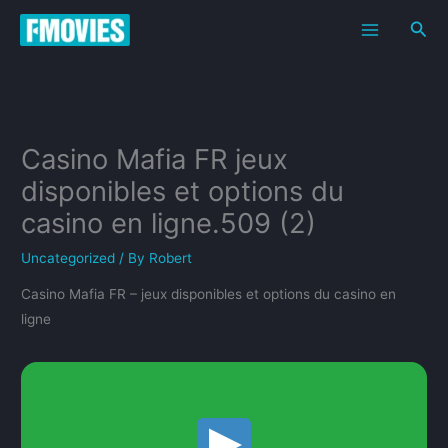
Skip
Sea
to
content
Casino Mafia FR jeux
disponibles et options du
casino en ligne.509 (2)
Uncategorized
/ By
Robert
Casino Mafia FR – jeux disponibles et options du casino en
ligne