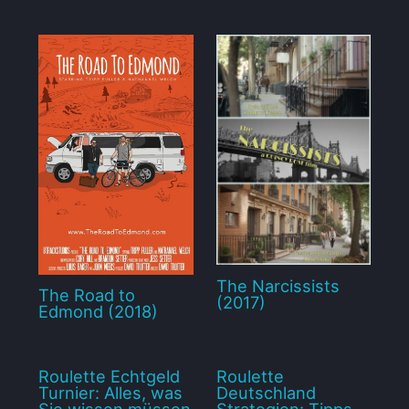
The Narcissists
The Road to
(2017)
Edmond (2018)
Roulette Echtgeld
Roulette
Turnier: Alles, was
Deutschland
Sie wissen müssen
Strategien: Tipps