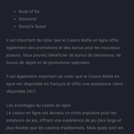
Book of Ra
Starburst
Gonzo’s Quest
Il est important de noter que le Casino Mafia en ligne offre
également des promotions et des bonus pour les nouveaux
joueurs. Vous pouvez bénéficier de bonus de bienvenue, de
bonus de dépôt et de promotions spéciales.
Il est également important de noter que le Casino Mafia en
ligne est disponible en français et offre une assistance client
disponible 24/7.
Les avantages du casino en ligne
Le casino en ligne est devenu un choix populaire pour les
amateurs de jeu, offrant une expérience de jeu plus large et
plus flexible que les casinos traditionnels. Mais quels sont les