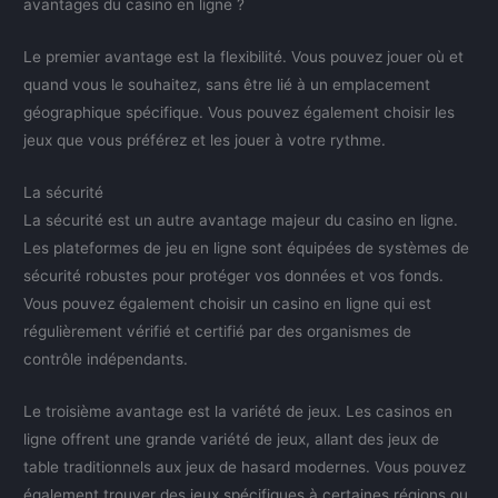
avantages du casino en ligne ?
Le premier avantage est la flexibilité. Vous pouvez jouer où et
quand vous le souhaitez, sans être lié à un emplacement
géographique spécifique. Vous pouvez également choisir les
jeux que vous préférez et les jouer à votre rythme.
La sécurité
La sécurité est un autre avantage majeur du casino en ligne.
Les plateformes de jeu en ligne sont équipées de systèmes de
sécurité robustes pour protéger vos données et vos fonds.
Vous pouvez également choisir un casino en ligne qui est
régulièrement vérifié et certifié par des organismes de
contrôle indépendants.
Le troisième avantage est la variété de jeux. Les casinos en
ligne offrent une grande variété de jeux, allant des jeux de
table traditionnels aux jeux de hasard modernes. Vous pouvez
également trouver des jeux spécifiques à certaines régions ou