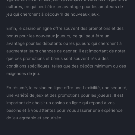
cultures, ce qui peut être un avantage pour les amateurs de
jeu qui cherchent à découvrir de nouveaux jeux.
Enfin, le casino en ligne offre souvent des promotions et des
bonus pour les nouveaux joueurs, ce qui peut être un
avantage pour les débutants ou les joueurs qui cherchent à
augmenter leurs chances de gagner. Il est important de noter
que ces promotions et bonus sont souvent liés à des
conditions spécifiques, telles que des dépôts minimum ou des
exigences de jeu.
En résumé, le casino en ligne offre une flexibilité, une sécurité,
une variété de jeux et des promotions pour les joueurs. Il est
important de choisir un casino en ligne qui répond à vos
besoins et à vos attentes pour vous assurer une expérience
de jeu agréable et sécurisée.