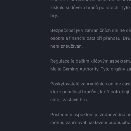
získalo si důvěru hráčů po letech. Tyt
hry.
Bezpečnost je v zahraničních online cas
osobní a finanční data při přenosu. Dru
není zneužíván.
Regulace je dalším klíčovým aspektem.
Malta Gaming Authority. Tyto orgány za
Poskytovatelé zahraničních online cas
které pomáhají hráčům, kteří potřebují
chtějí zastavit hru.
Posledním aspektem je zodpovědná hra. 
mohou zahrnovat nastavení budoucího r