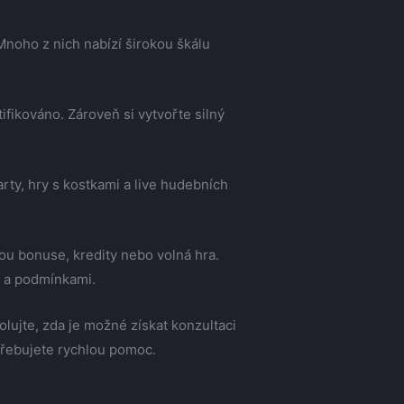
 Mnoho z nich nabízí širokou škálu
tifikováno. Zároveň si vytvořte silný
arty, hry s kostkami a live hudebních
ou bonuse, kredity nebo volná hra.
y a podmínkami.
lujte, zda je možné získat konzultaci
třebujete rychlou pomoc.