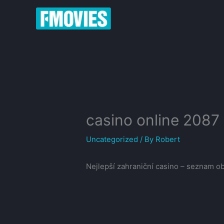
Skip
to
content
casino online 2087
Uncategorized
/ By
Robert
Nejlepší zahraniční casino – seznam ob