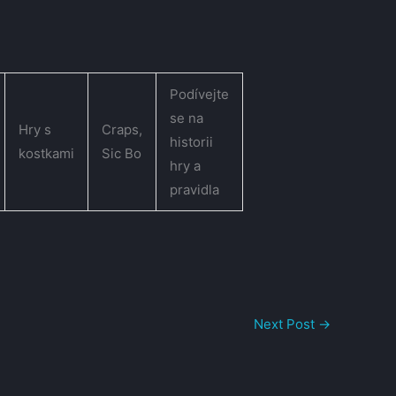
Podívejte
se na
Hry s
Craps,
historii
kostkami
Sic Bo
hry a
pravidla
Next Post
→