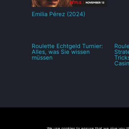
Emilia Pérez (2024)
Roulette Echtgeld Turnier:
Roule
Alles, was Sie wissen
Strat
müssen
Trick
Casin
We use cookies to ensure that we give you th