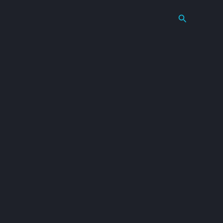
Search