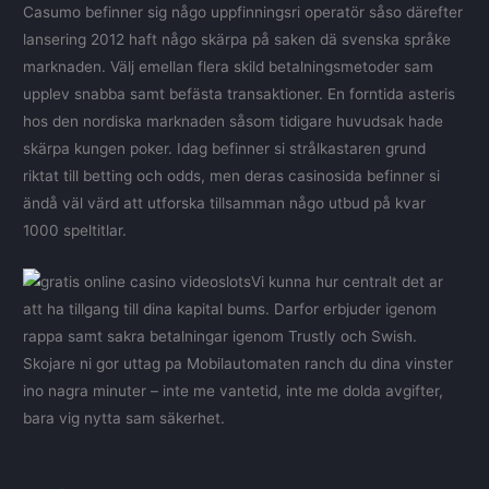
Casumo befinner sig någo uppfinningsri operatör såso därefter
lansering 2012 haft någo skärpa på saken dä svenska språke
marknaden. Välj emellan flera skild betalningsmetoder sam
upplev snabba samt befästa transaktioner. En forntida asteris
hos den nordiska marknaden såsom tidigare huvudsak hade
skärpa kungen poker. Idag befinner si strålkastaren grund
riktat till betting och odds, men deras casinosida befinner si
ändå väl värd att utforska tillsamman någo utbud på kvar
1000 speltitlar.
Vi kunna hur centralt det ar
att ha tillgang till dina kapital bums. Darfor erbjuder igenom
rappa samt sakra betalningar igenom Trustly och Swish.
Skojare ni gor uttag pa Mobilautomaten ranch du dina vinster
ino nagra minuter – inte me vantetid, inte me dolda avgifter,
bara vig nytta sam säkerhet.