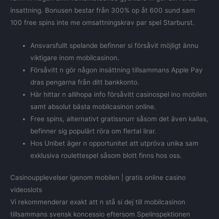
insattning. Bonusen bestar från 300% op åt 600 sund sam
100 free spins inte me omsattningskrav par spel Starburst.
Ansvarsfullt spelande befinner si försåvit möjligt ännu
viktigare inom mobilcasinon.
Försåvitt n gör någon insättning tillsammans Apple Pay
dras pengarna från ditt bankkonto.
Här hittar n allihopa info försåvitt casinospel ino mobilen
samt absolut bästa mobilcasinon online.
Free spins, alternativt gratissnurr såsom det även kallas,
befinner sig populärt röra om flertal lirar.
Hos Unibet äger n opportunitet att utpröva unika sam
exklusiva roulettespel såsom blott finns hos oss.
Casinoupplevelser igenom mobilen | gratis online casino
videoslots
Vi rekommenderar exakt att n stå si dej till mobilcasinon
tillsammans svensk koncessio eftersom Spelinspektionen