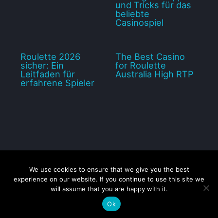
und Tricks für das
beliebte
Casinospiel
Roulette 2026
The Best Casino
sicher: Ein
for Roulette
Leitfaden für
Australia High RTP
erfahrene Spieler
We use cookies to ensure that we give you the best
Disclaimer
Privacy Policy
Contact us
Sitemap
experience on our website. If you continue to use this site we
will assume that you are happy with it.
Copyright © 2026 FMovies
Ok