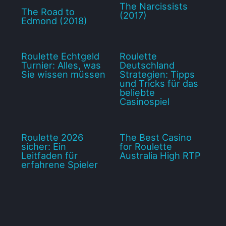
The Narcissists
The Road to
(2017)
Edmond (2018)
Roulette Echtgeld
Roulette
Turnier: Alles, was
Deutschland
Sie wissen müssen
Strategien: Tipps
und Tricks für das
beliebte
Casinospiel
Roulette 2026
The Best Casino
sicher: Ein
for Roulette
Leitfaden für
Australia High RTP
erfahrene Spieler