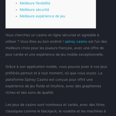
Meilleure flexibilité
Meilleure sécurité
Meilleure expérience de jeu
Vous cherchez un casino en ligne sécurisé et agréable à
utiliser ? Vous êtes au bon endroit !
spinsy casino
est l’un des
meilleurs choix pour les joueurs français, avec une offre de
jeux variée et une expérience de jeu mobile exceptionnelle.
Grâce à son application mobile, vous pouvez jouer à vos jeux
préférés partout et à tout moment, où que vous soyez. La
plateforme Spinsy Casino est conçue pour offrir une
expérience de jeu fluide et intuitive, avec des graphismes
riches et des sons de qualité.
Les jeux de casino sont nombreux et variés, avec des titres
classiques comme le blackjack, le roulette et les machines à