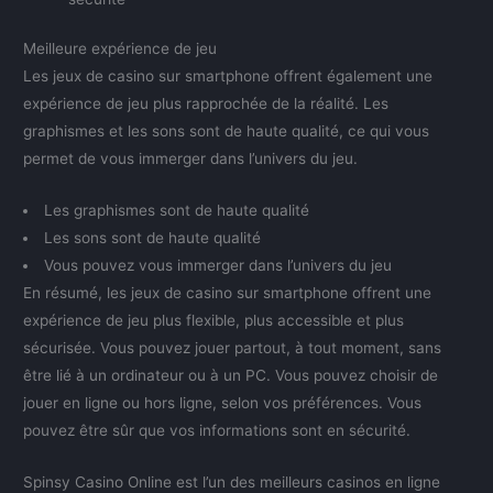
Meilleure expérience de jeu
Les jeux de casino sur smartphone offrent également une
expérience de jeu plus rapprochée de la réalité. Les
graphismes et les sons sont de haute qualité, ce qui vous
permet de vous immerger dans l’univers du jeu.
Les graphismes sont de haute qualité
Les sons sont de haute qualité
Vous pouvez vous immerger dans l’univers du jeu
En résumé, les jeux de casino sur smartphone offrent une
expérience de jeu plus flexible, plus accessible et plus
sécurisée. Vous pouvez jouer partout, à tout moment, sans
être lié à un ordinateur ou à un PC. Vous pouvez choisir de
jouer en ligne ou hors ligne, selon vos préférences. Vous
pouvez être sûr que vos informations sont en sécurité.
Spinsy Casino Online est l’un des meilleurs casinos en ligne