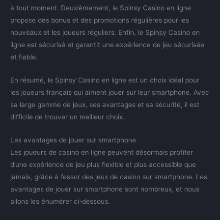
à tout moment. Deuxièmement, le Spinsy Casino en ligne
propose des bonus et des promotions régulières pour les
nouveaux et les joueurs réguliers. Enfin, le Spinsy Casino en
ligne est sécurisé et garantit une expérience de jeu sécurisée
et fiable.
En résumé, le Spinsy Casino en ligne est un choix idéal pour
les joueurs français qui aiment jouer sur leur smartphone. Avec
sa large gamme de jeux, ses avantages et sa sécurité, il est
difficile de trouver un meilleur choix.
Les avantages de jouer sur smartphone
Les joueurs de casino en ligne peuvent désormais profiter
d’une expérience de jeu plus flexible et plus accessible que
jamais, grâce à l’essor des jeux de casino sur smartphone. Les
avantages de jouer sur smartphone sont nombreux, et nous
allons les énumérer ci-dessous.