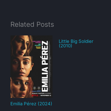
Related Posts
Little Big Soldier
(2010)
Emilia Pérez (2024)