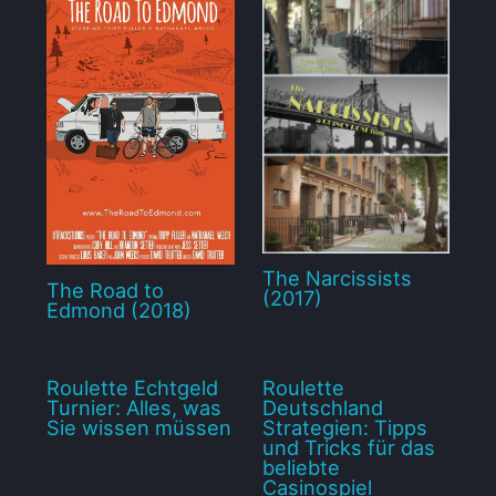
The Narcissists
The Road to
(2017)
Edmond (2018)
Roulette Echtgeld
Roulette
Turnier: Alles, was
Deutschland
Sie wissen müssen
Strategien: Tipps
und Tricks für das
beliebte
Casinospiel