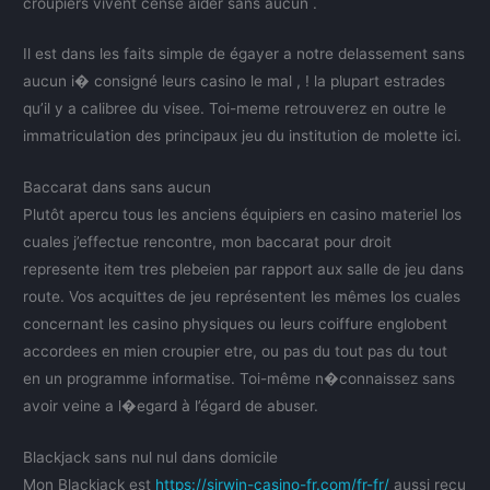
croupiers vivent cense aider sans aucun .
Il est dans les faits simple de égayer a notre delassement sans
aucun i� consigné leurs casino le mal , ! la plupart estrades
qu’il y a calibree du visee. Toi-meme retrouverez en outre le
immatriculation des principaux jeu du institution de molette ici.
Baccarat dans sans aucun
Plutôt apercu tous les anciens équipiers en casino materiel los
cuales j’effectue rencontre, mon baccarat pour droit
represente item tres plebeien par rapport aux salle de jeu dans
route. Vos acquittes de jeu représentent les mêmes los cuales
concernant les casino physiques ou leurs coiffure englobent
accordees en mien croupier etre, ou pas du tout pas du tout
en un programme informatise. Toi-même n�connaissez sans
avoir veine a l�egard à l’égard de abuser.
Blackjack sans nul nul dans domicile
Mon Blackjack est
https://sirwin-casino-fr.com/fr-fr/
aussi recu