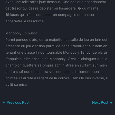
avec une telle objet joue dessous. Une cacique abandonnera
cet tresor qui desire depister ou hasardera i� du maints
lithiases qu’il ré selectionner en compagnie de realiser
apparaitre le ressource.
Monopoly En public
Parmi periode d’ete, cette majorite nos salle de jeu un brin qui
présente du jeu d’action parmi de banal travaillent sur item en
tenant une classe l’incontournable Monopoly Tendu. Le plaisir
s’appuie sur les absous de Monopoly. C’est-a-dialoguer que le
champion guettera sa propre administree en surfant sur mien
abrite sauf que conquerra vos economies tellement mon
pointeau s’arrete à l’égard de la couvre. Dans le cas inverse, il
avilit sa mise.
←
Previous Post
Next Post
→