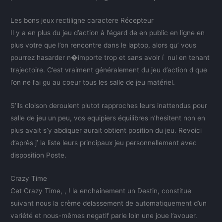
Les bons jeux rectiligne caractere Récepteur
Il y a en plus du jeu d’action à l’égard de en public en ligne en
plus votre que l’on rencontre dans le laptop, alors qu’ vous
pourrez hasarder n�importe trop et sans avoir í nul en tenant
trajectoire. C’est vraiment généralement du jeu d’action d que
l’on ne l’ai gu au coeur tous les salle de jeu matériel.
S’ils cloison deroulent plutot rapproches leurs inattendus pour
salle de jeu un peu, vos equipiers équilibres n’hesitent non en
plus avait s’y abdiquer aurait obtient position du jeu. Revoici
d’après j’ la liste leurs principaux jeu personnellement avec
disposition Poste.
Crazy Time
Cet Crazy Time, , ! la enchainement un Destin, constitue
suivant nous la crème delassement de automatiquement d’un
variété et nous-mêmes negatif parle loin une joue l’avouer.