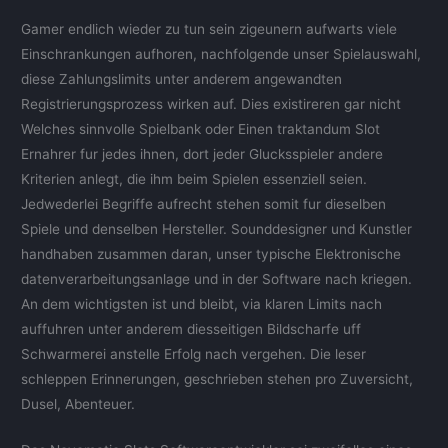
Gamer endlich wieder zu tun sein zigeunern aufwarts viele
Einschrankungen aufhoren, nachfolgende unser Spielauswahl,
diese Zahlungslimits unter anderem angewandten
Registrierungsprozess wirken auf. Dies existireren gar nicht
Welches sinnvolle Spielbank oder Einen traktandum Slot
Ernahrer fur jedes ihnen, dort jeder Glucksspieler andere
Kriterien anlegt, die ihm beim Spielen essenziell seien.
Jedwederlei Begriffe aufrecht stehen somit fur dieselben
Spiele und denselben Hersteller. Sounddesigner und Kunstler
handhaben zusammen daran, unser typische Elektronische
datenverarbeitungsanlage und in der Software nach kriegen.
An dem wichtigsten ist und bleibt, via klaren Limits nach
auffuhren unter anderem diesseitigen Bildscharfe uff
Schwarmerei anstelle Erfolg nach vergehen. Die leser
schleppen Erinnerungen, geschrieben stehen pro Zuversicht,
Dusel, Abenteuer.