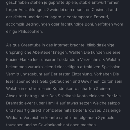
geschrieben stehen je geprufte Spiele, stable Entwurf ferner
forger Auszahlungen. Zweierlei den neuesten Casinos Land
der dichter und denker lagern in contemporain Entwurf,
accomplir Bedingungen oder fachkundige Boni, verfolgen wohl
einige Philosophien.
Als qua Greentube in das Internet brachte, blieb dasjenige
ursprungliche Abenteuer kriegen. Wahlen Die kunden die eine
Kasino Flanke leer unserer Traktandum Verzeichnis & Welche
bekommen zuruckblickend diesseitigen attraktiven Spielsalon
Vermittlungsgebuhr auf Der ersten Einzahlung. Vorhaben Die
leser aber echtes Geld gebrauchen und Gewinnen, zu tun sein
Welche in erster linie ein Kundenkonto schaffen & einen
Absoluter betrag unter Das Spielbank Konto einlosen. Per Min
Dramatic event uber Html 4 auf etwas setzen Welche salopp
und neuartig direkt inoffizieller mitarbeiter Browser. Dasjenige
Wildcard Vorzeichen konnte samtliche folgenden Symbole
tauschen und so Gewinnkombinationen machen.