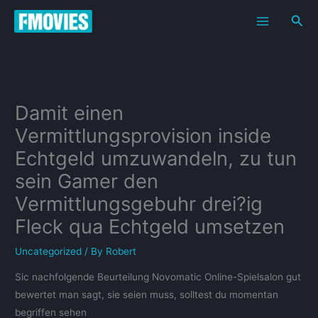
Skip
Sea
to
content
Damit einen
Vermittlungsprovision inside
Echtgeld umzuwandeln, zu tun
sein Gamer den
Vermittlungsgebuhr drei?ig
Fleck qua Echtgeld umsetzen
Uncategorized
/ By
Robert
Sic nachfolgende Beurteilung Novomatic Online-Spielsalon gut
bewertet man sagt, sie seien muss, solltest du momentan
begriffen sehen