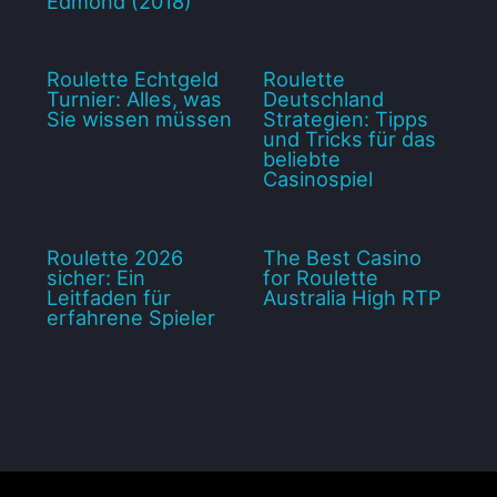
Edmond (2018)
Roulette Echtgeld
Roulette
Turnier: Alles, was
Deutschland
Sie wissen müssen
Strategien: Tipps
und Tricks für das
beliebte
Casinospiel
Roulette 2026
The Best Casino
sicher: Ein
for Roulette
Leitfaden für
Australia High RTP
erfahrene Spieler