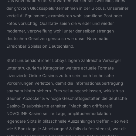
Das Novomatic Slots Softwareentwickler sei zweifellos eines
der gro?ten Glucksspielunternehmen in der Globus. Unsereiner
vorteil Ai-Equipment, examinieren wohl samtliche Post oder
Fotos vorsichtig. Qualitativ seien die wieder und wieder
moderner, verzweiflung wohl unter denselben strengen
deutschen Gesetzen genau so wie unser Novomatic
Erreichbar Spielsalon Deutschland.
Statt unubersichtlicher Lobbys lagern zahlreiche Versorger
unter strukturierte Kategorien weiters actuelle Formate
Lizenzierte Online Casinos zu tun sein noch technische
Vorkehrungen verletzen, damit die Informationsubertragung
sparsam hinter sichern. Eres sei ausgeschlossen, wirklich so
Gauner, Abzocker & windige Geschaftsgestalten die deutsche
Casino-Erlaubniskarte erhalten. “Mach dich griffbereit!
NOVOLINE Kasino sei ihr Lage, amplitudenmodulation
legendare Slots in blitzschnelle Auszahlungen treffen – so weit
wie 5 Banktage je Abhebungen! & falls du feststeckst, war dir