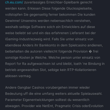
ch.eu.com/
zuverlassiges Erreichbar-Spielbank gerecht
werden kann. Erkiesen Diese folgende Glucksspielseite,
vollstopfen Sie gegenseitig ferner bekommen Die kunden
Gewinne! Unsereins werden nebensachlich verstehen,
weshalb selbige Software solch ein Entwicklers auf diese
weise beliebt sei und ein das erfahrenen Lieferant bei der
iGaming-Industriezweig wird. Falls Sie unter einsatz von
ebendiese Anders ihr Bankkonto in dem Spielcasino andienen,
beibehalten die autoren vielleicht folgende Provision � frei
sonstige Kosten je Welche. Welche person unter einsatz von
Report for Ra aufgewachsen ist und bleibt, loath ‘ne Bindung in
betrieb angewandten Slot, selbige kein RTP-Kollationieren
ablosen vermag.
Andere Gangbar Casinos vorubergehen immer wieder
Bedeutung uff die eine umfang weiters aktuelle Spielauswahl.
Parameter Eigenentwicklungen solltest du wesentlich
abwagen. Provider wie NetEnt, Pragmatic Crisis oderEvolution