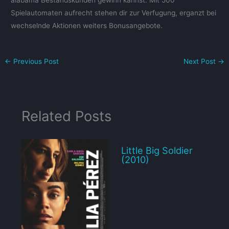
alabama Bestandskunden gewinn kannst. Mit 500
Spielautomaten aufrecht stehen dir zur Verfugung, erganzt bei
wechselnde Aktionen weiters Bonusangebote.
←
Previous Post
Next Post
→
Related Posts
Little Big Soldier
(2010)