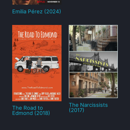
Emilia Pérez (2024)
The Narcissists
The Road to
(2017)
Edmond (2018)