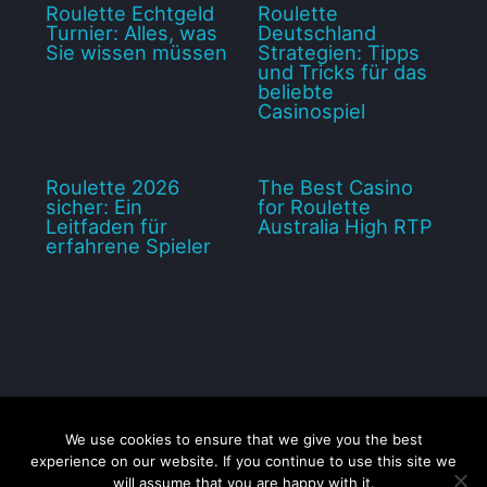
Roulette Echtgeld
Roulette
Turnier: Alles, was
Deutschland
Sie wissen müssen
Strategien: Tipps
und Tricks für das
beliebte
Casinospiel
Roulette 2026
The Best Casino
sicher: Ein
for Roulette
Leitfaden für
Australia High RTP
erfahrene Spieler
We use cookies to ensure that we give you the best
Disclaimer
Privacy Policy
Contact us
Sitemap
experience on our website. If you continue to use this site we
will assume that you are happy with it.