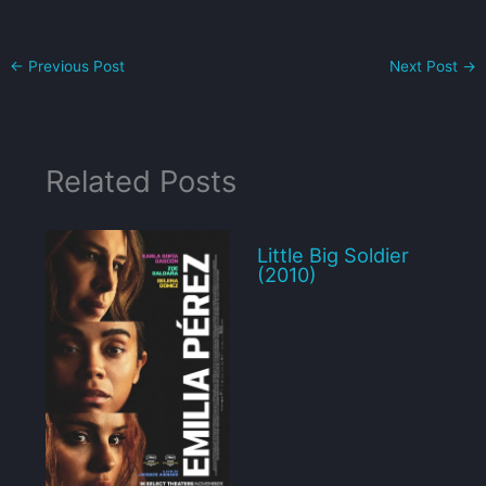
←
Previous Post
Next Post
→
Related Posts
Little Big Soldier
(2010)