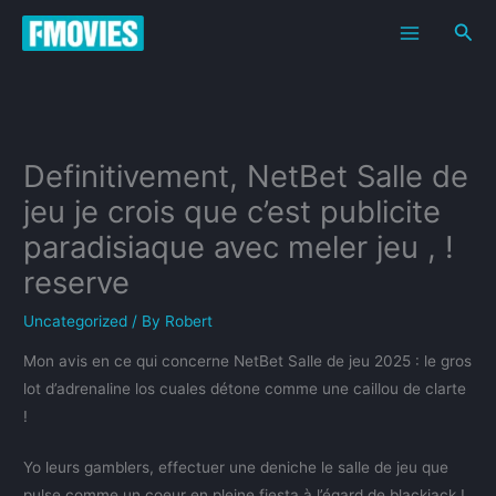
Skip
Sea
to
content
Definitivement, NetBet Salle de
jeu je crois que c’est publicite
paradisiaque avec meler jeu , !
reserve
Uncategorized
/ By
Robert
Mon avis en ce qui concerne NetBet Salle de jeu 2025 : le gros
lot d’adrenaline los cuales détone comme une caillou de clarte
!
Yo leurs gamblers, effectuer une deniche le salle de jeu que
pulse comme un coeur en pleine fiesta à l’égard de blackjack !