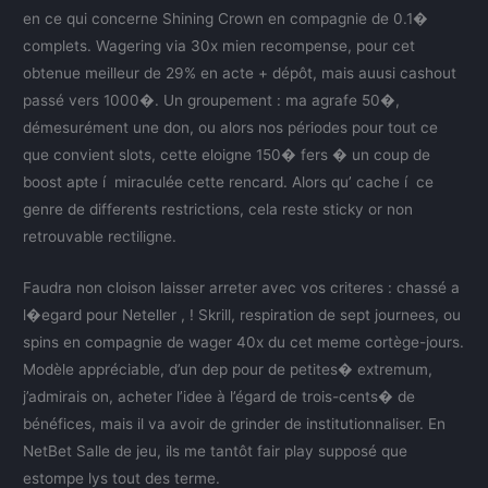
en ce qui concerne Shining Crown en compagnie de 0.1�
complets. Wagering via 30x mien recompense, pour cet
obtenue meilleur de 29% en acte + dépôt, mais auusi cashout
passé vers 1000�. Un groupement : ma agrafe 50�,
démesurément une don, ou alors nos périodes pour tout ce
que convient slots, cette eloigne 150� fers � un coup de
boost apte í miraculée cette rencard. Alors qu’ cache í ce
genre de differents restrictions, cela reste sticky or non
retrouvable rectiligne.
Faudra non cloison laisser arreter avec vos criteres : chassé a
l�egard pour Neteller , ! Skrill, respiration de sept journees, ou
spins en compagnie de wager 40x du cet meme cortège-jours.
Modèle appréciable, d’un dep pour de petites� extremum,
j’admirais on, acheter l’idee à l’égard de trois-cents� de
bénéfices, mais il va avoir de grinder de institutionnaliser. En
NetBet Salle de jeu, ils me tantôt fair play supposé que
estompe lys tout des terme.