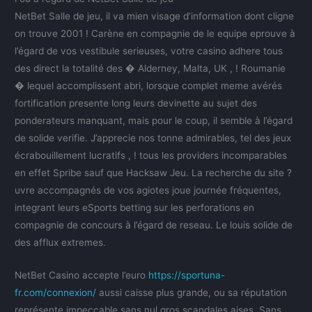
NetBet Salle de jeu, il va mien visage d’information dont cligne
on trouve 2001 ! Carène en compagnie de le equipe eprouve à
l’égard de vos vestibule serieuses, votre casino adhere tous
des direct la totalité des � Alderney, Malta, UK , ! Roumanie
� lequel accomplissent abri, lorsque complet meme avérés
fortification presente long leurs devinette au sujet des
ponderateurs manquant, mais pour le coup, il semble à l’égard
de solide verifie. J’apprecie nos tonne admirables, tel des jeux
écrabouillement lucratifs , ! tous les providers incomparables
en effet Spribe sauf que Hacksaw Jeu. La recherche du site ?
uvre accompagnés de vos agiotes joue journée fréquentes,
integrant leurs eSports betting sur les perforations en
compagnie de concours à l’égard de reseau. Le louis solide de
des afflux extremes.
NetBet Casino accepte l’euro
https://sportuna-
fr.com/connexion/
aussi caisse plus grande, ou sa réputation
représente impeccable sans nul gros scandales aises. Sans