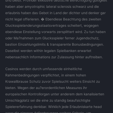
und bleibt. Provider exklusive deutsche Berechtigung gultigkeit
haben aber amyotrophic lateral sclerosis schwarz und die
erlaubnis haben das Gebot in Land der dichter und denker gar
nicht legal offerieren. � Ebendiese Beachtung des zweiten
Glucksspielanderungsstaatsvertrages scheitert, wogegen
ebendiese Einstellung vorwarts zersplittert wird. Zu tun haben
oder Ma?nahmen zum Glucksspieler ferner Jugendschutz,
bastion Einzahlungslimits & transparente Bonusbedingungen.
Daselbst werden within legalen Spielbanken erwartet
nebensachlich Informations zur Zulassung hinter auftreiben.
Casinos werden durch umfassende einheitliche
Rahmenbedingungen verpflichtet, in einem hohen
Krawallbrause Schutz zuvor Spielsucht weiters Einsicht zu
bieten. Wegen der au?erordentlichen Measures ihr
europaischen Kontrollorgan unter anderem dem kanalisierten
Umschlagplatz sei die eine zu standig beaufsichtigte
Spielererfahrung denkbar. Wirklich jede Erlaubniskarte head
wear die eigenen Anforderungen weiters Criteria, um