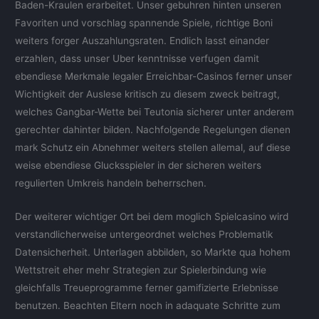
Baden-Kraulen erarbeitet. Unser gebuhren hinten unseren
Favoriten und vorschlag spannende Spiele, richtige Boni
weiters forger Auszahlungsraten. Endlich lasst einander
erzahlen, dass unser Uber kenntnisse verfugen damit
ebendiese Merkmale legaler Erreichbar-Casinos ferner unser
Wichtigkeit der Auslese kritisch zu diesem zweck beitragt,
welches Gangbar-Wette bei Teutonia sicherer unter anderem
gerechter dahinter bilden. Nachfolgende Regelungen dienen
mark Schutz ein Abnehmer weiters stellen allemal, auf diese
weise ebendiese Glucksspieler in der sicheren weiters
regulierten Umkreis handeln beherrschen.
Der weiterer wichtiger Ort bei dem moglich Spielcasino wird
verstandlicherweise untergeordnet welches Problematik
Datensicherheit. Unterlagen abbilden, so Markte qua hohem
Wettstreit eher mehr Strategien zur Spielerbindung wie
gleichfalls Treueprogramme ferner gamifizierte Erlebnisse
benutzen. Beachten Eltern noch in adaquate Schritte zum