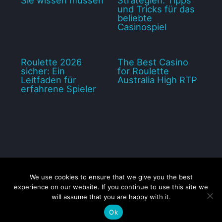
Sie wissen müssen
Strategien: Tipps
und Tricks für das
beliebte
Casinospiel
Roulette 2026
The Best Casino
sicher: Ein
for Roulette
Leitfaden für
Australia High RTP
erfahrene Spieler
We use cookies to ensure that we give you the best
Disclaimer
Privacy Policy
Contact us
Sitemap
experience on our website. If you continue to use this site we
will assume that you are happy with it.
Copyright © 2026 FMovies
Ok