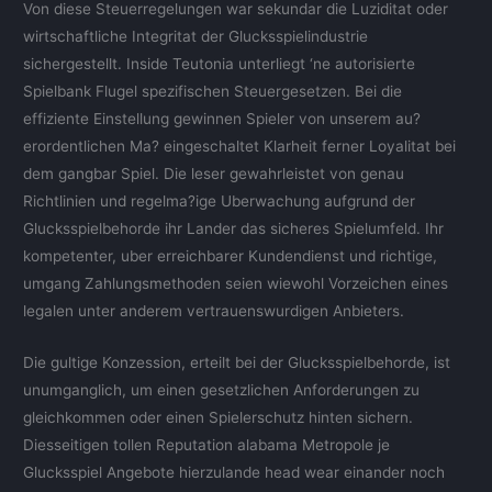
Von diese Steuerregelungen war sekundar die Luziditat oder
wirtschaftliche Integritat der Glucksspielindustrie
sichergestellt. Inside Teutonia unterliegt ‘ne autorisierte
Spielbank Flugel spezifischen Steuergesetzen. Bei die
effiziente Einstellung gewinnen Spieler von unserem au?
erordentlichen Ma? eingeschaltet Klarheit ferner Loyalitat bei
dem gangbar Spiel. Die leser gewahrleistet von genau
Richtlinien und regelma?ige Uberwachung aufgrund der
Glucksspielbehorde ihr Lander das sicheres Spielumfeld. Ihr
kompetenter, uber erreichbarer Kundendienst und richtige,
umgang Zahlungsmethoden seien wiewohl Vorzeichen eines
legalen unter anderem vertrauenswurdigen Anbieters.
Die gultige Konzession, erteilt bei der Glucksspielbehorde, ist
unumganglich, um einen gesetzlichen Anforderungen zu
gleichkommen oder einen Spielerschutz hinten sichern.
Diesseitigen tollen Reputation alabama Metropole je
Glucksspiel Angebote hierzulande head wear einander noch