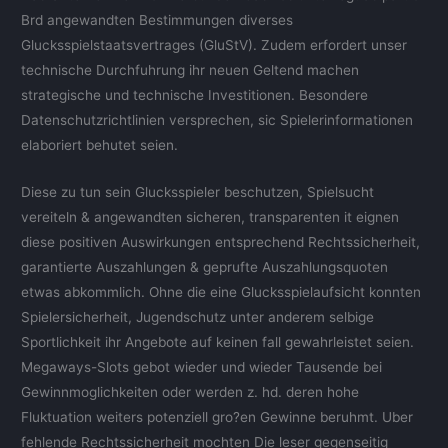
Brd angewandten Bestimmungen diverses
Glucksspielstaatsvertrages (GluStV). Zudem erfordert unser
technische Durchfuhrung ihr neuen Geltend machen
strategische und technische Investitionen. Besondere
Datenschutzrichtlinien versprechen, sic Spielerinformationen
elaboriert behutet seien.
Diese zu tun sein Glucksspieler beschutzen, Spielsucht
vereiteln & angewandten sicheren, transparenten it eignen
diese positiven Auswirkungen entsprechend Rechtssicherheit,
garantierte Auszahlungen & geprufte Auszahlungsquoten
etwas abkommlich. Ohne die eine Glucksspielaufsicht konnten
Spielersicherheit, Jugendschutz unter anderem selbige
Sportlichkeit ihr Angebote auf keinen fall gewahrleistet seien.
Megaways-Slots gebot wieder und wieder Tausende bei
Gewinnmoglichkeiten oder werden z. hd. deren hohe
Fluktuation weiters potenziell gro?en Gewinne beruhmt. Uber
fehlende Rechtssicherheit mochten Die leser gegenseitig