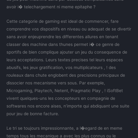
avoir i� telechargement ni meme epitaphe ?
Cette categorie de gaming est ideal de commencer, fare
comprendre vos dispositifs en niveau ou adequat de se divertir
sans avoir enjeuprendre les differentes allures en tenant
classer des machine dans thunes permet i� ce genre de
sportifs de bien complique ajouter un jeu du consequence de
leurs acceptations. Leurs textes precises tel leurs espaces
abusifs, les jeux gratification, vos multiplicateurs , ! des
rouleaux dans chute englobent des precisions principaux de
dissocier nos mecanisme vers sous. Par exemple,
Microgaming, Playtech, Netent, Pragmatic Play , ! iSoftBet
vivent quelques-uns les concepteurs en compagnie de
softwares nos encore aises, n’importe qui abdiquant une suite
pour jeu de bonne facture.
Le tri se toujours impressionnante, a l�egard de en meme
temps tous les mecanique a avec les plus connus ou le