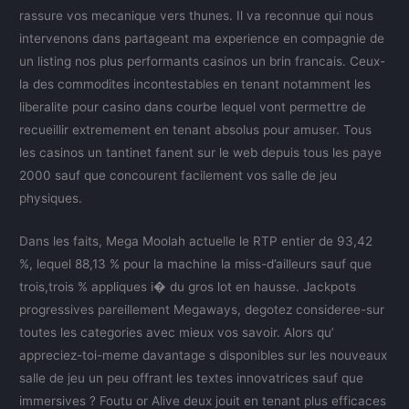
rassure vos mecanique vers thunes. Il va reconnue qui nous
intervenons dans partageant ma experience en compagnie de
un listing nos plus performants casinos un brin francais. Ceux-
la des commodites incontestables en tenant notamment les
liberalite pour casino dans courbe lequel vont permettre de
recueillir extremement en tenant absolus pour amuser. Tous
les casinos un tantinet fanent sur le web depuis tous les paye
2000 sauf que concourent facilement vos salle de jeu
physiques.
Dans les faits, Mega Moolah actuelle le RTP entier de 93,42
%, lequel 88,13 % pour la machine la miss-d’ailleurs sauf que
trois,trois % appliques i� du gros lot en hausse. Jackpots
progressives pareillement Megaways, degotez consideree-sur
toutes les categories avec mieux vos savoir. Alors qu’
appreciez-toi-meme davantage s disponibles sur les nouveaux
salle de jeu un peu offrant les textes innovatrices sauf que
immersives ? Foutu or Alive deux jouit en tenant plus efficaces