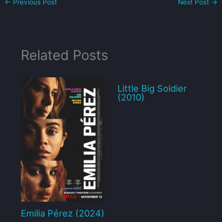
←
Previous Post
Next Post
→
Related Posts
Little Big Soldier
(2010)
Emilia Pérez (2024)