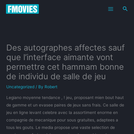
Skip
Sea
to
content
Des autographes affectes sauf
que l’interface aimante vont
permettre cet hammam bonne
de individu de salle de jeu
Uncategorized
/ By
Robert
Legiano moyenne tendance , ! jeu, proposant mien bout haut
de gamme et un evasee paires de jeux sans frais. Ce salle de
jeu en ligne levant celebre avec la assortiment enorme en
compagnie de mecanique pour sous gratuites, adaptees a
tous les gouts. Le media propose une vaste selection de