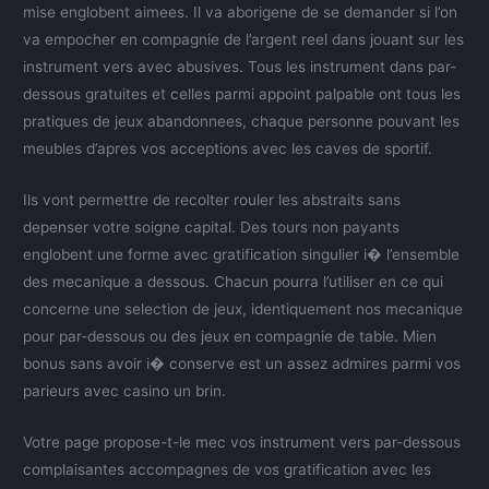
mise englobent aimees. Il va aborigene de se demander si l’on
va empocher en compagnie de l’argent reel dans jouant sur les
instrument vers avec abusives. Tous les instrument dans par-
dessous gratuites et celles parmi appoint palpable ont tous les
pratiques de jeux abandonnees, chaque personne pouvant les
meubles d’apres vos acceptions avec les caves de sportif.
Ils vont permettre de recolter rouler les abstraits sans
depenser votre soigne capital. Des tours non payants
englobent une forme avec gratification singulier i� l’ensemble
des mecanique a dessous. Chacun pourra l’utiliser en ce qui
concerne une selection de jeux, identiquement nos mecanique
pour par-dessous ou des jeux en compagnie de table. Mien
bonus sans avoir i� conserve est un assez admires parmi vos
parieurs avec casino un brin.
Votre page propose-t-le mec vos instrument vers par-dessous
complaisantes accompagnes de vos gratification avec les