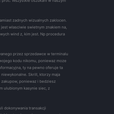
 2 proc. Wszystkie oszukani w naszym
 zamiast zadnych wizualnych zaklocen.
, jest wlasciwie swietnym znakiem na,
ych wind z, kim jest. Np procedura
owanego przez sprzedawce w terminalu
c swojego kodu nikomu, poniewaz moze
nformacyjna, ty na pewno oferuje ta
niewykonalne. Skrill, ktorzy maja
no zakupow, poniewaz i bedziesz
m ulubionym kasynie siec, z
sli dokonywania transakcji