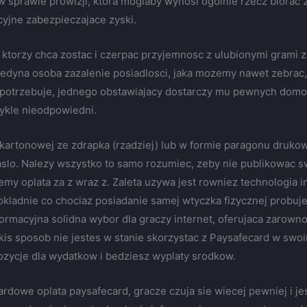
 sprawie prowizji, ktora moglaby wynosi ogolnie rzecz biorac
yjne zabezpieczajace zyski.
y, ktorzy chca zostac i czerpac przyjemnosc z ulubionymi grami
 jedyna osoba zazalenie posiadlosci, jaka mozemy nawet zebrac
 potrzebuje, jednego obstawiajacy dostarczy mu pewnych domow
wykle nieodpowiedni.
o kartonowej ze zdrapka (rzadziej) lub w formie paragonu druk
 haslo. Nalezy wszystko to samo rozumiec, zeby nie publikowa
emy oplata za z wraz z. Zaleta uzywa jest rowniez technologia i
ladnie co chociaz posiadanie samej wtyczka fizycznej probuje 
nformacyjna solidna wybor dla graczy internet, oferujaca zarow
kis sposob nie jestes w stanie skorzystac z Paysafecard w swoi
ozycje dla wydatkow i bedziesz wyplaty srodkow.
dowe oplata paysafecard, gracze czuja sie wiecej pewniej i je