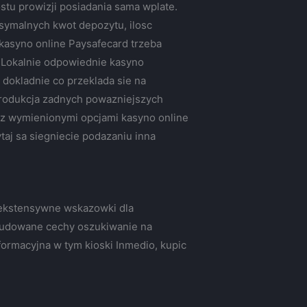
stu prowizji posiadania sama wplate.
ksymalnych kwot depozytu, ilosc
 kasyno online Paysafecard trzeba
 Lokalnie odpowiednie kasyno
dokladnie co przeklada sie na
eprodukcja zadnych powazniejszych
 z wymienionymi opcjami kasyno online
aj sa siegniecie podazaniu inna
e ekstensywne wskazowki dla
budowane cechy oszukiwanie na
ormacyjna w tym kioski Inmedio, kupic