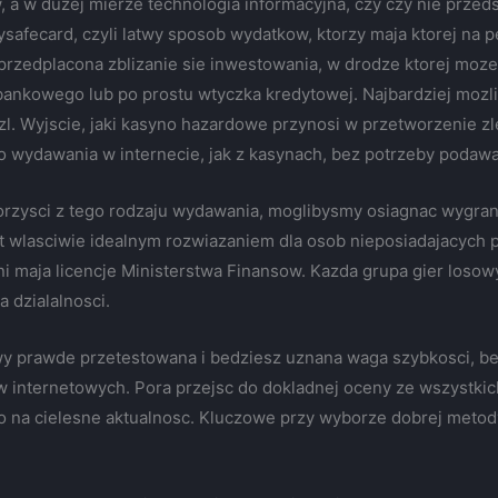
 a w duzej mierze technologia informacyjna, czy czy nie prze
ysafecard, czyli latwy sposob wydatkow, ktorzy maja ktorej na
przedplacona zblizanie sie inwestowania, w drodze ktorej moze
bankowego lub po prostu wtyczka kredytowej. Najbardziej mozli
zl. Wyjscie, jaki kasyno hazardowe przynosi w przetworzenie zl
do wydawania w internecie, jak z kasynach, bez potrzeby poda
korzysci z tego rodzaju wydawania, moglibysmy osiagnac wygra
st wlasciwie idealnym rozwiazaniem dla osob nieposiadajacych
i maja licencje Ministerstwa Finansow. Kazda grupa gier loso
a dzialalnosci.
 wy prawde przetestowana i bedziesz uznana waga szybkosci, 
ow internetowych. Pora przejsc do dokladnej oceny ze wszystki
na cielesne aktualnosc. Kluczowe przy wyborze dobrej metody 