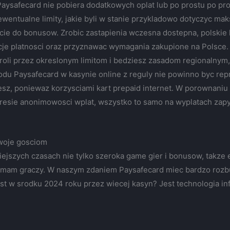
Paysafecard nie pobiera dodatkowych oplat lub po prostu po pro
entualne limity, jakie byli w stanie przykladowo dotyczyc ma
jscie do bonusow. Zrobic zastapienia wczesna dostepna, polskie
je platnosci oraz przyznawac wymagania zakupione na Polsce.
li przez okreslonym limitom i bedziesz zasadom regionalnym, 
owodu Paysafecard w kasynie online z reguly nie powinno byc r
sz, poniewaz korzysciami kart prepaid internet. W porownaniu
resie anonimowosci wplat, wszystko to samo na wyplatach zapyt
woje gosciom
iejszych czasach nie tylko szeroka game gier i bonusow, takz
 mam graczy. W naszym zdaniem Paysafecard miec bardzo roz
t w srodku 2024 roku przez wiecej kasyn? Jest technologia inf