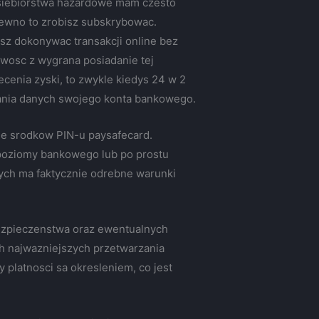
dsiebiorstwa hazardowe mam czesto
 pewno to zrobisz subskrybowac.
sz dokonywac transakcji online bez
wosc z wygrana posiadanie tej
ecenia zyski, to zwykle kiedys 24 w 2
wania danych swojego konta bankowego.
ne srodkow PIN-u paysafecard.
 poziomy bankowego lub po prostu
wych ma faktycznie odrebne warunki
bezpieczenstwa oraz ewentualnych
ch najwazniejszych przetwarzania
platnosci sa okresleniem, co jest