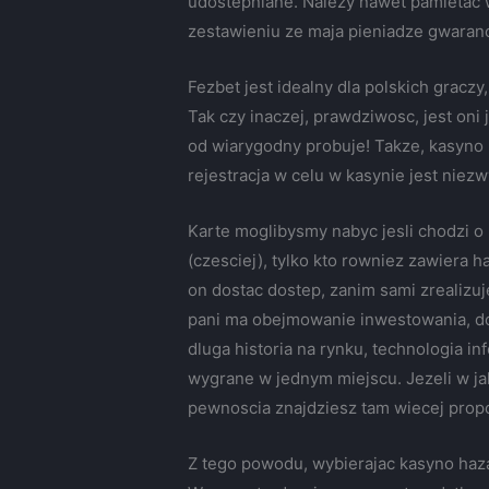
udostepniane. Nalezy nawet pamietac w
zestawieniu ze maja pieniadze gwaranc
Fezbet jest idealny dla polskich gracz
Tak czy inaczej, prawdziwosc, jest oni
od wiarygodny probuje! Takze, kasyno
rejestracja w celu w kasynie jest niez
Karte moglibysmy nabyc jesli chodzi 
(czesciej), tylko kto rowniez zawiera
on dostac dostep, zanim sami zrealizuj
pani ma obejmowanie inwestowania, dok
dluga historia na rynku, technologia i
wygrane w jednym miejscu. Jezeli w ja
pewnoscia znajdziesz tam wiecej prop
Z tego powodu, wybierajac kasyno hazar