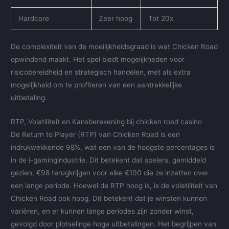
Hardcore
Zeer hoog
Tot 20x
De complexiteit van de moeilijkheidsgraad is wat Chicken Road
opwindend maakt. Het spel biedt mogelijkheden voor
risicobereidheid en strategisch handelen, met als extra
mogelijkheid om te profiteren van een aantrekkelijke
uitbetaling.
RTP, Volatiliteit en Kansberekening bij chicken road casino
De Return to Player (RTP) van Chicken Road is een
indrukwekkende 98%, wat een van de hoogste percentages is
in de i-gamingindustrie. Dit betekent dat spelers, gemiddeld
gezien, €98 terugkrijgen voor elke €100 die ze inzetten over
een lange periode. Hoewel de RTP hoog is, is de volatiliteit van
Chicken Road ook hoog. Dit betekent dat je winsten kunnen
variëren, en er kunnen lange periodes zijn zonder winst,
gevolgd door plotselinge hoge uitbetalingen. Het begrijpen van