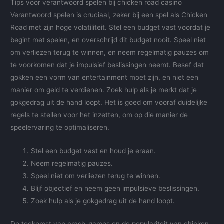
Tips voor verantwoord spelen bij chicken road casino
Verantwoord spelen is cruciaal, zeker bij een spel als Chicken
Road met zijn hoge volatiliteit. Stel een budget vast voordat je
begint met spelen, en overschrijd dit budget nooit. Speel niet
om verliezen terug te winnen, en neem regelmatig pauzes om
te voorkomen dat je impulsief beslissingen neemt. Besef dat
gokken een vorm van entertainment moet zijn, en niet een
manier om geld te verdienen. Zoek hulp als je merkt dat je
gokgedrag uit de hand loopt. Het is goed om vooraf duidelijke
regels te stellen voor het inzetten, om op die manier de
speelervaring te optimaliseren.
Stel een budget vast en houd je eraan.
Neem regelmatig pauzes.
Speel niet om verliezen terug te winnen.
Blijf objectief en neem geen impulsieve beslissingen.
Zoek hulp als je gokgedrag uit de hand loopt.
De toekomst van crash-games en de populariteit van chicken