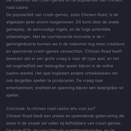
road casino
De populariteit van crash-games, zoals Chicken Road, is de
afgelopen jaren enorm toegenomen. Dit komt door de snelle
gameplay, de eenvoudige regels, en de hoge potentiële
uitbetalingen. Met de voortdurende innovatie in de i-
gamingindustrie kunnen we in de toekomst nog meer creatieve
en spannende crash-games verwachten. Chicken Road heeft
bewezen dat er een grote vraag is naar dit type spel, en het
zal ongetwijfeld een belangrijke speler blijven in de online
casino-wereld. Het spel inspireert andere ontwikkelaars om
ook dergelijke spellen te produceren. De vraag naar
entertainment, snelheid en spanning blijven een belangrijke rol
spelen.
Conclusie: Is chicken road casino iets voor jou?
Chicken Road biedt een unieke en opwindende gokervaring die
zeker in de smaak zal vallen bij liefhebbers van crash-games.
De hoge RTP, de verschillende moeilijkheidsgraden, en de