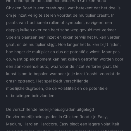
Het concept en de spelmechanica van Chicken Road
Chicken Road is een crash-spel, wat betekent dat het doel is
om je inzet veilig te stellen voordat de multiplier crasht. In
plaats van traditionele rollen of symbolen, navigeert een
dappig kuiken over een hectische weg gevuld met verkeer.
Spelers plaatsen een inzet en kijken terwijl het kuiken verder
gaat, en de multiplier stijgt. Hoe langer het kuiken blijft rijden,
hoe hoger de multiplier en dus de potentiële winst. Maar pas
op, want op elk moment kan het kuiken getroffen worden door
een aankomende auto, waardoor de inzet verloren gaat. De
kunst is om te bepalen wanneer je je inzet ‘casht’ voordat de
crash optreedt. Het spel biedt verschillende
moeilijkheidsgraden, die de volatiliteit en de potentiële
uitbetalingen beïnvloeden.
De verschillende moeilijkheidsgraden uitgelegd
De vier moeilijkheidsgraden in Chicken Road zijn Easy,
Medium, Hard en Hardcore. Easy biedt een lagere volatiliteit