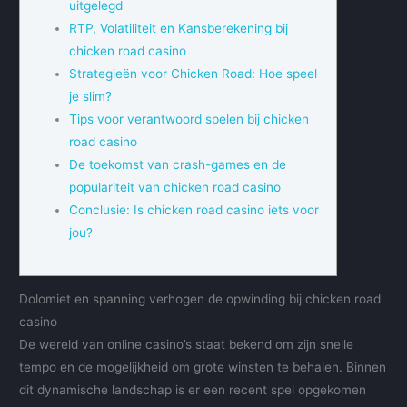
uitgelegd
RTP, Volatiliteit en Kansberekening bij
chicken road casino
Strategieën voor Chicken Road: Hoe speel
je slim?
Tips voor verantwoord spelen bij chicken
road casino
De toekomst van crash-games en de
populariteit van chicken road casino
Conclusie: Is chicken road casino iets voor
jou?
Dolomiet en spanning verhogen de opwinding bij chicken road
casino
De wereld van online casino’s staat bekend om zijn snelle
tempo en de mogelijkheid om grote winsten te behalen. Binnen
dit dynamische landschap is er een recent spel opgekomen