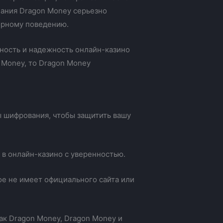
пания Dragon Money серьезно
горному поведению.
сность и надежность онлайн-казино
 Money, то Dragon Money
 шифрования, чтобы защитить вашу
ь в онлайн-казино с уверенностью.
ое не имеет официального сайта или
как Dragon Money, Dragon Money и