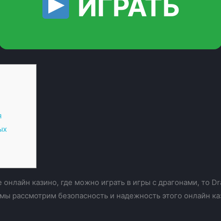
ИГРАТЬ
я
ых
онлайн казино, где можно играть в игры с драгонами, то D
мы рассмотрим безопасность и надежность этого онлайн ка