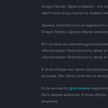
Dragon Money (Драгон Мани) – это п
карточные игры и рулетку. Казино и
Однако, безопасность и надежность 
Dragon Money (Драгон Мани) зеркало
Вот почему мы рекомендуем игрокам 
обеспечивает безопасность своих иг
обеспечивает безопасность своих иг
В этом обзоре мы также рассмотрим,
игрокам. Мы также ответим на вопро
Если вы ищете
драгонмани
надежное 
быть вашим выбором. В этом обзоре 
решение.