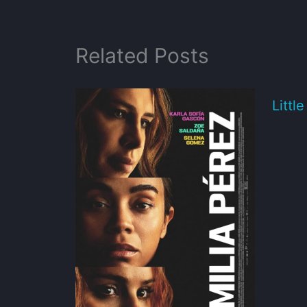
Related Posts
Littl