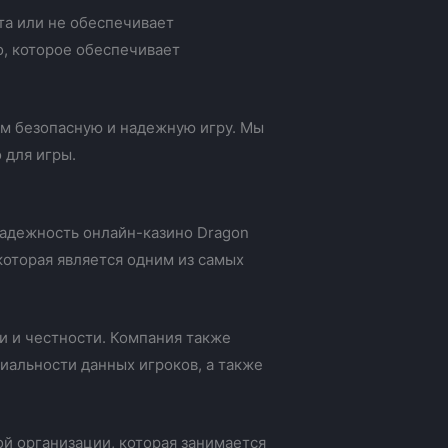
та или не обеспечивает
о, которое обеспечивает
ам безопасную и надежную игру. Мы
 для игры.
надежность онлайн-казино Dragon
которая является одним из самых
и и честности. Компания также
иальности данных игроков, а также
ой организации, которая занимается