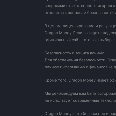
вопросами ответственного игорного 
относится к вопросам безопасности 
В целом, лицензирование и регуляци
Dragon Money. Если вы ищете надежн
официальный сайт – это ваш выбор.
Безопасность и защита данных
Для обеспечения безопасности, Dra
личную информацию и финансовые д
Кроме того, Dragon Money имеет офиц
Мы рекомендуем вам быть осторожным
не использует современные техноло
Dragon Money – это безопасное и на