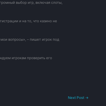
огромный выбор игр, включая слоты,
страции и на то, что казино не
а мои вопросы», – пишет игрок под
ндуем игрокам проверить его
Next Post
→