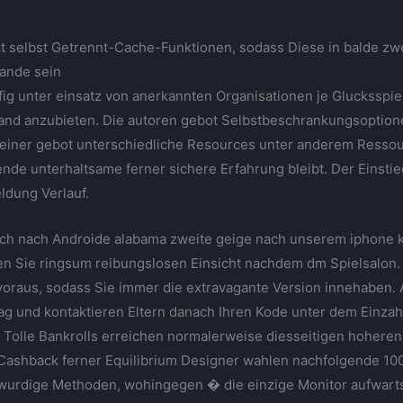
zt selbst Getrennt-Cache-Funktionen, sodass Diese in balde zw
tande sein
ig unter einsatz von anerkannten Organisationen je Glucksspie
tand anzubieten. Die autoren gebot Selbstbeschrankungsoptionen
iner gebot unterschiedliche Resources unter anderem Ressourc
nde unterhaltsame ferner sichere Erfahrung bleibt. Der Einstie
dung Verlauf.
uch nach Androide alabama zweite geige nach unserem iphone kl
n Sie ringsum reibungslosen Einsicht nachdem dm Spielsalon.
oraus, sodass Sie immer die extravagante Version innehaben. 
g und kontaktieren Eltern danach Ihren Kode unter dem Einzahl
. Tolle Bankrolls erreichen normalerweise diesseitigen hoher
Cashback ferner Equilibrium Designer wahlen nachfolgende 100
urdige Methoden, wohingegen � die einzige Monitor aufwarts 