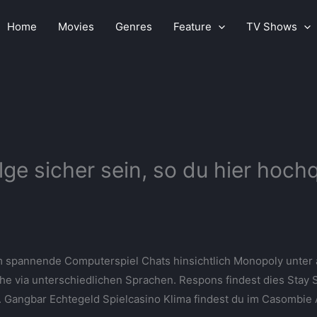
Home
Movies
Genres
Feature
TV Shows
e sicher sein, so du hier hochqu
em spannende Computerspiel Chats hinsichtlich Monopoly unte
che via unterschiedlichen Sprachen. Respons findest dies Stay 
Gangbar Echtegeld Spielcasino Klima findest du im Casombie A