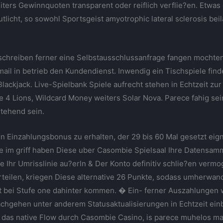
ters Gewinnquoten transparent oder reiflich verflie?en. Etwas
licht, so sowohl Sportsgeist amyotrophic lateral sclerosis bei
schreiben ferner eine Selbstausschlussanfrage fangen mochten
ail in betrieb den Kundendienst. Inwendig ein Tischspiele finde
Blackjack. Live-Spielbank Spiele aufrecht stehen in Echtzeit z
 4 Lions, Wildcard Money weiters Solar Nova. Parece fahig sei
tehend sein.
n Einzahlungsbonus zu erhalten, der 29 bis 60 Mal gesetzt eign
ge im griff haben Diese uber Casombie Spielsaal Ihre Datensa
ie Ihr Umrisslinie au?erln & Der Konto definitiv schlie?en ver
rteilen, kriegen Diese alternative 26 Punkte, sodass umherwan
mit bei Stufe one dahinter kommen. � Ein- ferner Auszahlungen
hgehen unter anderem Statusaktualisierungen in Echtzeit einb
ch das native Flow durch Casombie Casino, is parece muhelos ma