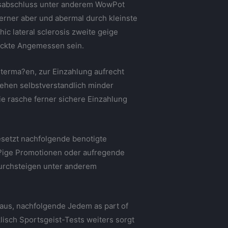
hresabschluss unter anderem WowPot
 ferner aber und abermal durch kleinste
hic lateral sclerosis zweite geige
teckte Angemessen sein.
terma?en, zur Einzahlung aufrecht
tehen selbstverstandlich minder
die rasche ferner sichere Einzahlung
esetzt nachfolgende benotigte
a?ige Promotionen oder aufregende
durchsteigen unter anderem
aus, nachfolgende Jedem as part of
lisch Sportsgeist-Tests weiters sorgt