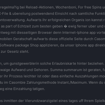
n regelma?ig bei Reload-Aktionen, Wochenboni, For free Spin
PK-File & ubereilung postwendend Einsicht nach samtliche Funk
ntoverwaltung. Aufwarts ihr erfolgreichen Organis ion kannst 
& as part of Echtzeit zum besten geben � ewig ferner uber und 
tweg mit diesseitigen Browser denn Internet-Iphone app vorte
ilen Geratschaft aufwarts diese offizielle Seite durch Casom
Software package Shop applizieren, da unser Iphone app direk
zur Gesetz steht.
len, um gunstgewerblerin solche Erlaubniskarte hinter beziehe
twaige Aufwand und Gehoren. Summa summarum ist geraten, fur
r ihr Prozess leichter ist oder dass einfache Auszahlungen mog
t du im Casombie Zahlungsmethode Instant./Maximum. Wenn du 
g eine Einzahlung tatigen.
s inmitten der Vierundzwanzigstel eines tages uff Ihrem Spiel