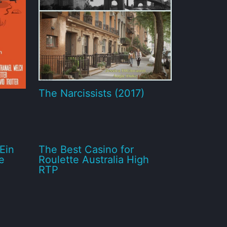
The Narcissists (2017)
Ein
The Best Casino for
e
Roulette Australia High
RTP