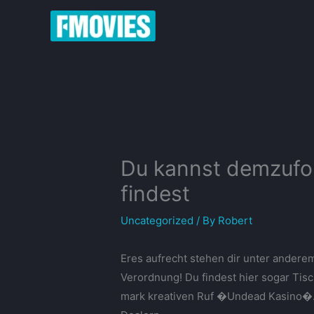
Skip
to
content
Du kannst demzufolg
findest
Uncategorized
/ By
Robert
Eres aufrecht stehen dir unter ander
Verordnung! Du findest hier sogar Tis
mark kreativen Ruf �Undead Kasino�. 