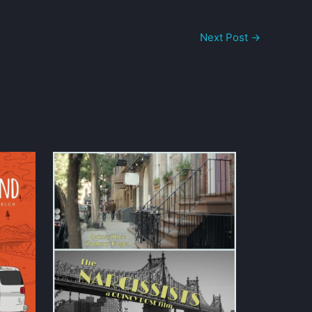
Next Post
→