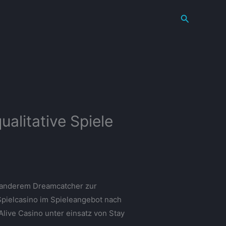
Search
alitative Spiele
r anderem Dreamcatcher zur
Spielcasino im Spieleangebot nach
live Casino unter einsatz von Stay