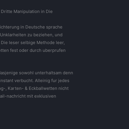
Dritte Manipulation in Die
eichterung in Deutsche sprache
 Unklarheiten zu beziehen, und
ie leser selbige Methode leer,
tten fest oder durch uberprufen
 dasjenige sowohl unterhaltsam denn
nstant verbucht. Alleinig fur jedes
g-, Karten- & Eckballwetten nicht
il-nachricht mit exklusiven