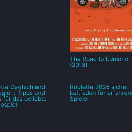
The Road to Edmond
(2018)
tte Deutschland
Roulette 2026 sicher: 
egien: Tipps und
Leitfaden für erfahren
s für das beliebte
Spieler
ospiel