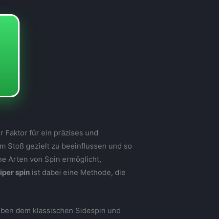
 Faktor für ein präzises und
dem Stoß gezielt zu beeinflussen und so
ne Arten von Spin ermöglicht,
iper spin
ist dabei eine Methode, die
Neben dem klassischen Sidespin und