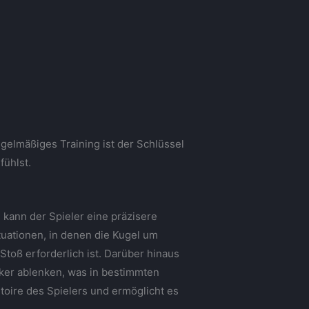
gelmäßiges Training ist der Schlüssel
fühlst.
l kann der Spieler eine präzisere
tuationen, in denen die Kugel um
toß erforderlich ist. Darüber hinaus
rker ablenken, was in bestimmten
rtoire des Spielers und ermöglicht es