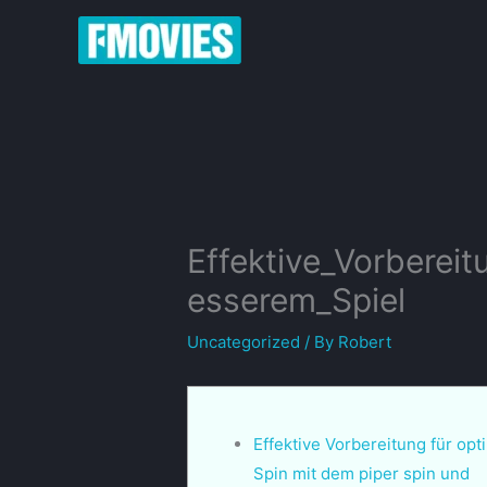
Skip
to
content
Effektive_Vorberei
esserem_Spiel
Uncategorized
/ By
Robert
Effektive Vorbereitung für opt
Spin mit dem piper spin und