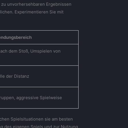
nn zu unvorhersehbaren Ergebnissen
rlichen. Experimentieren Sie mit
ndungsbereich
 nach dem Stoß, Umspielen von
lle der Distanz
uppen, aggressive Spielweise
lchen Spielsituationen sie am besten
ng des eigenen Spiels und zur Nutzung