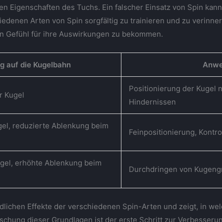
en Eigenschaften des Tuchs. Ein falscher Einsatz von Spin ka
hiedenen Arten von Spin sorgfältig zu trainieren und zu verinne
in Gefühl für ihre Auswirkungen zu bekommen.
g auf die Kugelbahn
Anwe
Positionierung der Kugel
r Kugel
Hindernissen
el, reduzierte Ablenkung beim
Feinpositionierung, Kontro
gel, erhöhte Ablenkung beim
Durchdringen von Kugengr
edlichen Effekte der verschiedenen Spin-Arten und zeigt, in we
chung dieser Grundlagen ist der erste Schritt zur Verbesseru