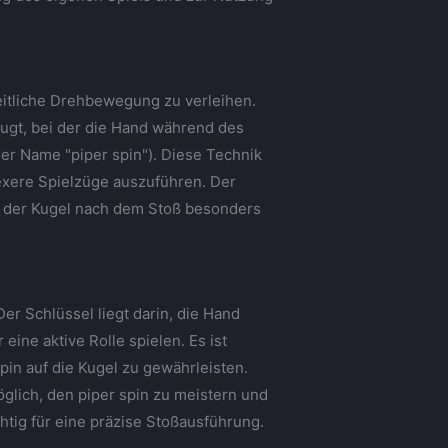
 seitliche Drehbewegung zu verleihen.
eugt, bei der die Hand während des
er Name "piper spin"). Diese Technik
lexere Spielzüge auszuführen. Der
g der Kugel nach dem Stoß besonders
r Schlüssel liegt darin, die Hand
ine aktive Rolle spielen. Es ist
in auf die Kugel zu gewährleisten.
öglich, den piper spin zu meistern und
chtig für eine präzise Stoßausführung.