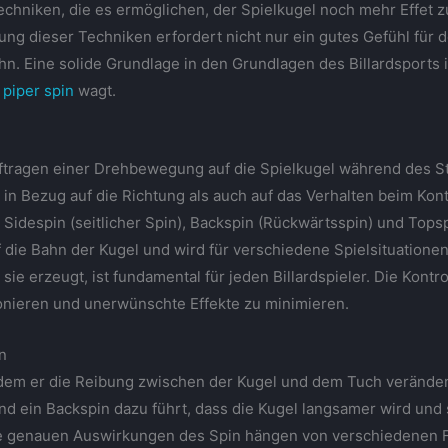
Techniken, die es ermöglichen, der Spielkugel noch mehr Effet 
ng dieser Techniken erfordert nicht nur ein gutes Gefühl für 
hn. Eine solide Grundlage in den Grundlagen des Billardsports i
n
piper spin
wagt.
 Auftragen einer Drehbewegung auf die Spielkugel während des
 in Bezug auf die Richtung als auch auf das Verhalten beim Kont
Sidespin (seitlicher Spin), Backspin (Rückwärtsspin) und Topsp
 die Bahn der Kugel und wird für verschiedene Spielsituationen
ie erzeugt, ist fundamental für jeden Billardspieler. Die Kontr
onieren und unerwünschte Effekte zu minimieren.
n
ndem er die Reibung zwischen der Kugel und dem Tuch verändert
rend ein Backspin dazu führt, dass die Kugel langsamer wird und
ie genauen Auswirkungen des Spin hängen von verschiedenen Fa