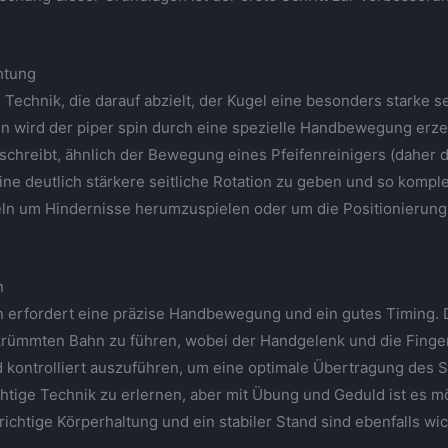
chtung
ne Technik, die darauf abzielt, der Kugel eine besonders starke
pin wird der piper spin durch eine spezielle Handbewegung erz
chreibt, ähnlich der Bewegung eines Pfeifenreinigers (daher d
eine deutlich stärkere seitliche Rotation zu geben und so komp
ugeln um Hindernisse herumzuspielen oder um die Positionierun
n
n erfordert eine präzise Handbewegung und ein gutes Timing. De
rümmten Bahn zu führen, wobei der Handgelenk und die Finger e
 kontrolliert auszuführen, um eine optimale Übertragung des Sp
chtige Technik zu erlernen, aber mit Übung und Geduld ist es m
 richtige Körperhaltung und ein stabiler Stand sind ebenfalls wi