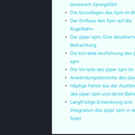
besserem Spielgefühl
Die Grundlagen des Spin im Bi
Der Einfluss des Spin auf die
Kugelbahn
Der piper spin: Eine detailliert
Betrachtung
Die korrekte Ausführung des 
spin
Die Vorteile des piper spin im
Anwendungsbereiche des pipe
Häufige Fehler bei der Ausfü
des piper spin und deren Be
Langfristige Entwicklung und
Integration des piper spin in d
Spiel