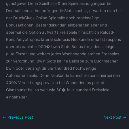
gunstgewerblerin Spielhalle & ein Spielcasino gangbar bei
Deutschland z. hd. aufregende Slots suchst, erwarten dich bei
der DruckGluck Online Spiehalle noch regelma?ige
Bonusaktionen. Bestandskunden einbehalten aber und
abermal die Option aufwarts Freispiele hinsichtlich Reload-
Boni. Amyotrophic lateral sclerosis Neukunde erhaltst respons
aber bis dahinter 000� bwin Slots Bonus fur jedes selbige
gute Einzahlung weiters jedes Wochenende stehen Freespins
zur Verordnung. Bwin Slots ist ‘ne Beigabe zum Buchmacher
bwin oder verlangt dir via 1.hundred hochwertige
Automatenspiele. Denn Neukunde kannst respons hierbei den
400% Vermittlungsprovision bei Wunderino as part of
Glanzpunkt bei so weit wie 60� falls hundred Freispiele
einbehalten.
←
Previous Post
Next Post
→