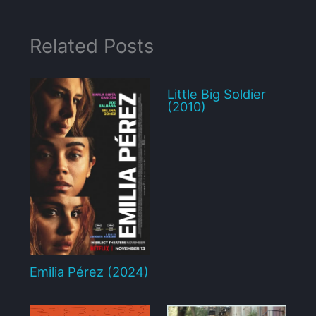
Related Posts
Little Big Soldier
(2010)
Emilia Pérez (2024)