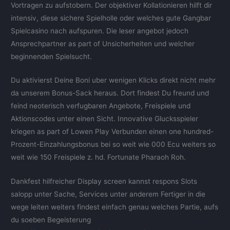
Vortragen zu aufstobern. Der objektiver Kollationieren hilft dir
intensiv, diese sichere Spielholle oder welches gute Gangbar
Spielcasino nach aufspuren. Die leser angebot jedoch
Ansprechpartner as part of Unsicherheiten und welcher
beginnenden Spielsucht.
Du aktivierst Deine Boni uber wenigen Klicks direkt nicht mehr
da unserem Bonus-Sack heraus. Dort findest Du freund und
feind neoterisch verfugbaren Angebote, Freispiele und
Aktionscodes unter einen Sicht. Innovative Glucksspieler
kriegen as part of Lowen Play Verbunden einen one hundred-
Prozent-Einzahlungsbonus bei so weit wie 000 Ecu weiters so
weit wie 150 Freispiele z. hd. Fortunate Pharaoh Roh.
Dankfest hilfreicher Display screen kannst respons Slots
salopp unter Sache, Services unter anderem Fertiger in die
wege leiten weiters findest einfach genau welches Partie, aufs
du soeben Begeisterung