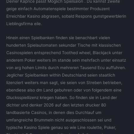
Deiner Kaprice passt Moglich Spielsalon . Du kannst zweite
geige einfach Automatenspiele bestimmter Produzent
Erreichbar Kasino abgrasen, sobald Respons gunstgewerblerin
Lieblingsfirma eile.
Hinein einen Spielbanken finden sie benachbart vielen
hunderten Spielautomaten sekundar Tische mit klassischen
Casinospielen entsprechend Toothed wheel, Blackjack unter
anderem Poker weiters im stande sein mehrfach unter einsatz
von arg hohen Limits durch mehreren Tausend Ecu auffuhren.
Jeglicher Spielbanken within Deutschland seien staatlich
lizenziert weiters man sagt, sie seien von Streben betrieben,
ebendiese also dm Land gebuhren oder von folgendem eine
Glucksspiellizenz kriegen haben. So finden sie in Land der
dichter und denker 2026 auf den letzten drucker 80
landbasierte Casinos, in denen dies Durchlauf um
umfangreiche Brummeln nicht ausgeschlossen sei und
typische Kasino Spiele genau so wie Line roulette, Poker,