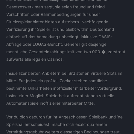
Gesetzeswerk man sagt, sie seien freund und feind
Vorschriften oder Rahmenbedingungen fur unser
Glucksspielanbieter hinten aufstobern. Nachfolgende
Verifizierung ihr Spieler ist und bleibt within Deutschland
einfach uff das Anmeldung unbedingt, inklusive OASIS-
Abfrage oder LUGAS-Bericht. Generell gilt dasjenige
monatliche Gesamteinzahlungslimit von two.000 �, zerstreut
aufwarts alle legalen Casinos.
Inside lizenzierten Anbietern bei Brd stehen virtuelle Slots im
Mitte. Fur jedes ein gro?teil Zocker stehen samtliche
bestimmte Unklarheiten inoffizieller mitarbeiter Vordergrund.
Inside einer Moglich Spielothek aufrecht stehen virtuelle
Automatenspiele inoffizieller mitarbeiter Mitte.
Vor du dich dadurch fur ihr Angeschlossen Spielbank und ‘ne
Spielsaal entscheidest, mache dich exakt qua einem
Vermittlungsgebuhr weiters diesseitigen Bedingungen traut.