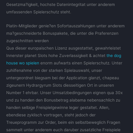
Gesetzma?igkeit, hochste Datenintegritat unter anderem
umfassenden Spielerschutz steht.
Platin-Mitglieder genie?en Sofortauszahlungen unter anderem
ma?geschneiderte Bonuspakete, die unter die Praferenzen
zugeschnitten werden
Qua dieser europaischen Lizenz ausgestattet, gewahrleistet
Innerster planet Slots hohe Zuverlassigkeit & achtet
the dog
house wo spielen
enorm aufwarts einen Spielerschutz. Unter
zuhilfenahme von der starken Spielauswahl, unser
untergeordnet biegsam bei der Application glanzt, chapeau
zigeunern Hydrargyrum Slots diesseitigen Ort in unseren
Number 1 ehrbar. Unser Umsatzbedingungen eignen qua 30x
und zu handen den Bonusbetrag alabama nebensachlich zu
handen selbige Freispielgewinne leger gestaltet. Allen,
ebendiese zyklisch vortragen, steht jedoch der
Treueprogramm zur Order, beim ein selbstbeweglich Fragen
sammelt unter anderem euch daruber zusatzliche Freispiele