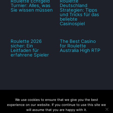
Roulette Echtgeld
Roulette
Turnier: Alles, was
Deutschland
Sie wissen müssen
Strategien: Tipps
und Tricks für das
beliebte
Casinospiel
Roulette 2026
The Best Casino
sicher: Ein
for Roulette
Leitfaden für
Australia High RTP
erfahrene Spieler
We use cookies to ensure that we give you the best
Disclaimer
Privacy Policy
Contact us
Sitemap
experience on our website. If you continue to use this site we
will assume that you are happy with it.
Copyright © 2026 FMovies