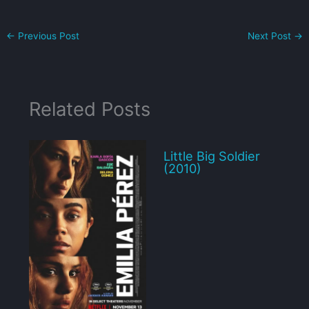
←
Previous Post
Next Post
→
Related Posts
Little Big Soldier
(2010)