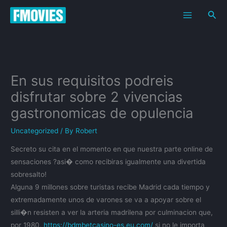
Skip
Sea
to
content
En sus requisitos podreis
disfrutar sobre 2 vivencias
gastronomicas de opulencia
Uncategorized
/ By
Robert
Secreto su cita en el momento en que nuestra parte online de
sensaciones ?asi� como recibiras igualmente una divertida
sobresalto!
Alguna 9 millones sobre turistas recibe Madrid cada tiempo y
extremadamente unos de varones se va a apoyar sobre el
silli�n resisten a ver la arteria madrilena por culminacion que,
por 1980,
https://bdmbetcasino-es.eu.com/
si no le importa