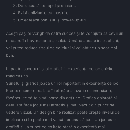
Deplasează-te rapid și eficient.
Evită coliziunile cu mașinile.
Colectează bonusuri și power-up-uri.
Acești pași te vor ghida către succes și te vor ajuta să devii un
maestru în traversearea șoselei. Urmând aceste instrucțiuni,
vei putea reduce riscul de coliziuni și vei obține un scor mai
bun.
Impactul sunetului și al graficii în experiența de joc chicken
road casino
Sunetul și grafica joacă un rol important în experiența de joc.
Efectele sonore realiste îți oferă o senzație de imersiune,
făcându-te să te simți parte din acțiune. Grafica colorată și
detaliată face jocul mai atractiv și mai plăcut din punct de
vedere vizual. Un design bine realizat poate crește nivelul de
implicare și te poate motiva să continui să joci. Un joc cu o
grafică și un sunet de calitate oferă o experiență mai