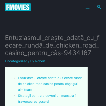
Skip
Sea
to
content
Entuziasmul_crește_odată_cu_fi
ecare_rundă_de_chicken_road_
casino_pentru_câș-9434167
Uncategorized
/ By
Robert
Entuziasmul crește odată cu fiecare rundă
de chicken road casino pentru câștiguri
uimitoare
Strategii pentru a deveni un maestru în
traversearea șoselei