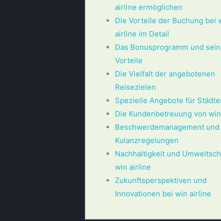
airline ermöglichen
Die Vorteile der Buchung bei 
airline im Detail
Das Bonusprogramm und sein
Vorteile
Die Vielfalt der angebotenen
Reisezielen
Spezielle Angebote für Städte
Die Kundenbetreuung von win 
Beschwerdemanagement und
Kulanzregelungen
Nachhaltigkeit und Umweltsch
win airline
Zukunftsperspektiven und
Innovationen bei win airline