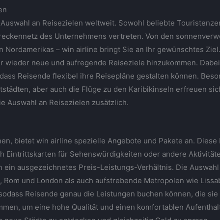
en
e Auswahl an Reisezielen weltweit. Sowohl beliebte Touristenze
treckennetz des Unternehmens vertreten. Von den sonnenverw
 Nordamerikas – win airline bringt Sie an Ihr gewünschtes Ziel
er wieder neue und aufregende Reiseziele hinzukommen. Dabei
ass Reisende flexibel ihre Reisepläne gestalten können. Beso
tädten, aber auch die Flüge zu den Karibikinseln erfreuen sich
ie Auswahl an Reisezielen zusätzlich.
en, bietet win airline spezielle Angebote und Pakete an. Diese 
 Eintrittskarten für Sehenswürdigkeiten oder andere Aktivitäte
n ein ausgezeichnetes Preis-Leistungs-Verhältnis. Die Auswahl
s, Rom und London als auch aufstrebende Metropolen wie Lissa
sodass Reisende genau die Leistungen buchen können, die sie be
men, um eine hohe Qualität und einen komfortablen Aufenthalt