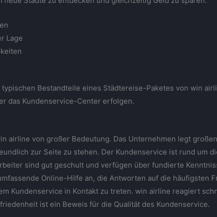
m neue Städte zu entdecken und gleichzeitig Geld zu sparen.
len
er Lage
gkeiten
 typischen Bestandteile eines Städtereise-Paketes von win airl
ber das Kundenservice-Center erfolgen.
 win airline von großer Bedeutung. Das Unternehmen legt großen
undlich zur Seite zu stehen. Der Kundenservice ist rund um di
arbeiter sind gut geschult und verfügen über fundierte Kenntnis
umfassende Online-Hilfe an, die Antworten auf die häufigsten Fra
em Kundenservice in Kontakt zu treten. win airline reagiert sch
edenheit ist ein Beweis für die Qualität des Kundenservice.