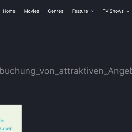
Home
Movies
Genres
Feature
TV Shows
gbuchung_von_attraktiven_Ange
on
 zu win