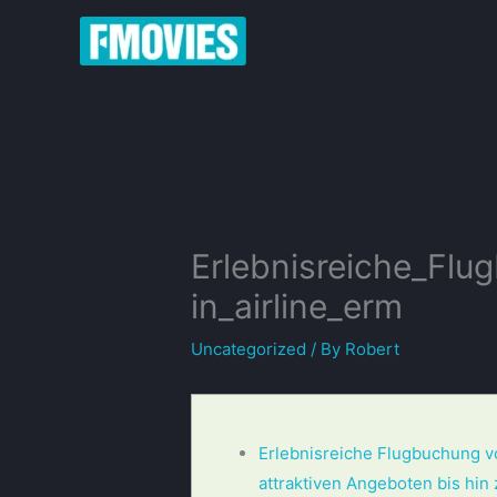
Skip
to
content
Erlebnisreiche_Flu
in_airline_erm
Uncategorized
/ By
Robert
Erlebnisreiche Flugbuchung v
attraktiven Angeboten bis hin