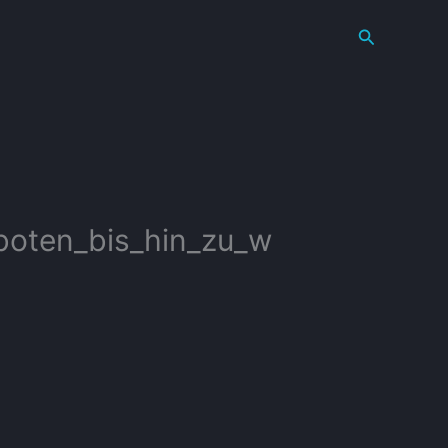
Search
boten_bis_hin_zu_w