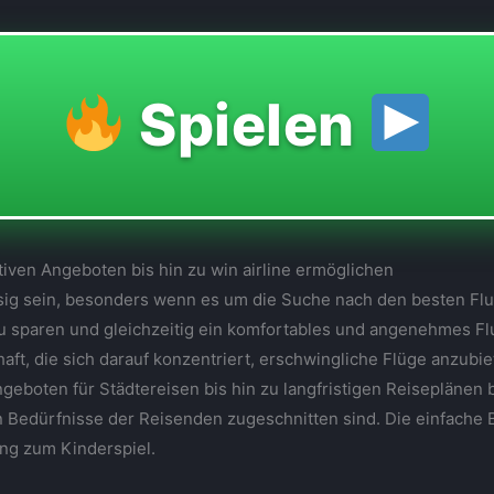
Spielen
tiven Angeboten bis hin zu win airline ermöglichen
ssig sein, besonders wenn es um die Suche nach den besten Fl
u sparen und gleichzeitig ein komfortables und angenehmes Fl
haft, die sich darauf konzentriert, erschwingliche Flüge anzub
geboten für Städtereisen bis hin zu langfristigen Reiseplänen bi
en Bedürfnisse der Reisenden zugeschnitten sind. Die einfache
ng zum Kinderspiel.