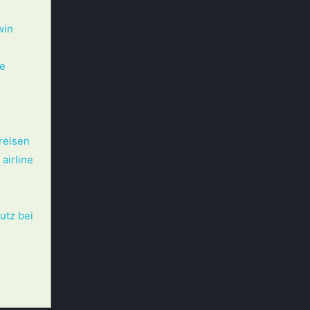
win
e
reisen
airline
utz bei