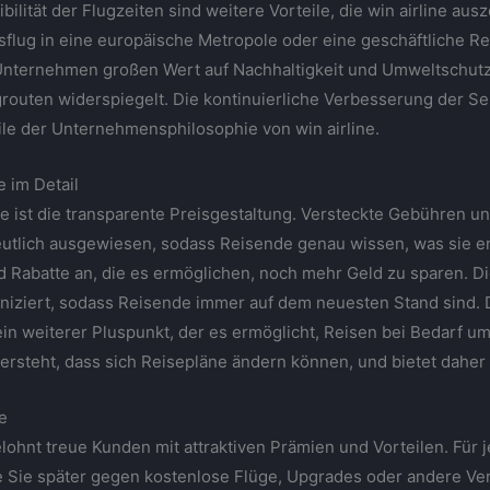
xibilität der Flugzeiten sind weitere Vorteile, die win airline a
sflug in eine europäische Metropole oder eine geschäftliche Reis
Unternehmen großen Wert auf Nachhaltigkeit und Umweltschutz
routen widerspiegelt. Die kontinuierliche Verbesserung der Se
ile der Unternehmensphilosophie von win airline.
e im Detail
ne ist die transparente Preisgestaltung. Versteckte Gebühren un
eutlich ausgewiesen, sodass Reisende genau wissen, was sie er
d Rabatte an, die es ermöglichen, noch mehr Geld zu sparen. D
ziert, sodass Reisende immer auf dem neuesten Stand sind. Di
n weiterer Pluspunkt, der es ermöglicht, Reisen bei Bedarf u
ersteht, dass sich Reisepläne ändern können, und bietet daher s
e
hnt treue Kunden mit attraktiven Prämien und Vorteilen. Für je
 Sie später gegen kostenlose Flüge, Upgrades oder andere V