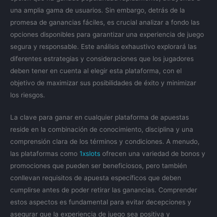
una amplia gama de usuarios. Sin embargo, detrás de la
promesa de ganancias fáciles, es crucial analizar a fondo las
opciones disponibles para garantizar una experiencia de juego
segura y responsable. Este análisis exhaustivo explorará las
diferentes estrategias y consideraciones que los jugadores
deben tener en cuenta al elegir esta plataforma, con el
objetivo de maximizar sus posibilidades de éxito y minimizar
los riesgos.
La clave para ganar en cualquier plataforma de apuestas
reside en la combinación de conocimiento, disciplina y una
comprensión clara de los términos y condiciones. A menudo,
las plataformas como
1xslots
ofrecen una variedad de bonos y
promociones que pueden ser beneficiosos, pero también
conllevan requisitos de apuesta específicos que deben
cumplirse antes de poder retirar las ganancias. Comprender
estos aspectos es fundamental para evitar decepciones y
asegurar que la experiencia de juego sea positiva y