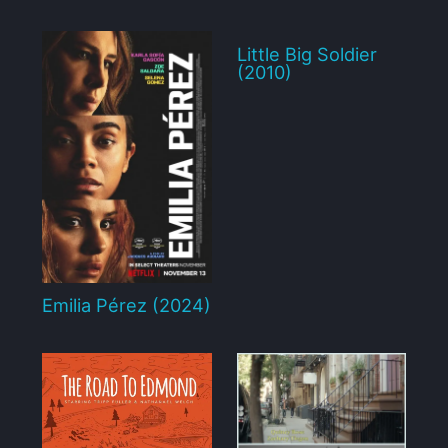
Little Big Soldier
(2010)
Emilia Pérez (2024)