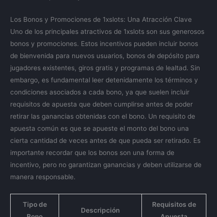
Los Bonos y Promociones de 1xslots: Una Atracción Clave
Uno de los principales atractivos de 1xslots son sus generosos
bonos y promociones. Estos incentivos pueden incluir bonos
de bienvenida para nuevos usuarios, bonos de depósito para
jugadores existentes, giros gratis y programas de lealtad. Sin
embargo, es fundamental leer detenidamente los términos y
condiciones asociados a cada bono, ya que suelen incluir
requisitos de apuesta que deben cumplirse antes de poder
retirar las ganancias obtenidas con el bono. Un requisito de
apuesta común es que se apueste el monto del bono una
cierta cantidad de veces antes de que pueda ser retirado. Es
importante recordar que los bonos son una forma de
incentivo, pero no garantizan ganancias y deben utilizarse de
manera responsable.
Tipo de
Requisitos de
Descripción
Bono
Apuesta