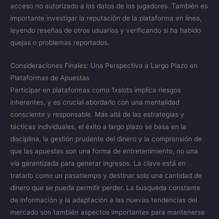
acceso no autorizado a los datos de los jugadores. También es
importante investigar la reputación de la plataforma en línea,
leyendo reseñas de otros usuarios y verificando si ha habido
quejas o problemas reportados.
Consideraciones Finales: Una Perspectiva a Largo Plazo en
Plataformas de Apuestas
Participar en plataformas como 1xslots implica riesgos
inherentes, y es crucial abordarlo con una mentalidad
consciente y responsable. Más allá de las estrategias y
tácticas individuales, el éxito a largo plazo se basa en la
disciplina, la gestión prudente del dinero y la comprensión de
que las apuestas son una forma de entretenimiento, no una
vía garantizada para generar ingresos. La clave está en
tratarlo como un pasatiempo y destinar solo una cantidad de
dinero que se pueda permitir perder. La búsqueda constante
de información y la adaptación a las nuevas tendencias del
mercado son también aspectos importantes para mantenerse