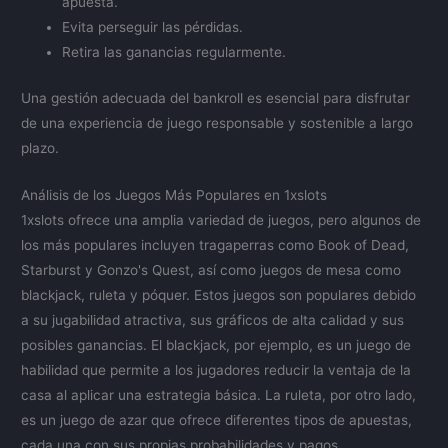
apuesta.
Evita perseguir las pérdidas.
Retira las ganancias regularmente.
Una gestión adecuada del bankroll es esencial para disfrutar
de una experiencia de juego responsable y sostenible a largo
plazo.
Análisis de los Juegos Más Populares en 1xslots
1xslots ofrece una amplia variedad de juegos, pero algunos de
los más populares incluyen tragaperras como Book of Dead,
Starburst y Gonzo's Quest, así como juegos de mesa como
blackjack, ruleta y póquer. Estos juegos son populares debido
a su jugabilidad atractiva, sus gráficos de alta calidad y sus
posibles ganancias. El blackjack, por ejemplo, es un juego de
habilidad que permite a los jugadores reducir la ventaja de la
casa al aplicar una estrategia básica. La ruleta, por otro lado,
es un juego de azar que ofrece diferentes tipos de apuestas,
cada una con sus propias probabilidades y pagos.