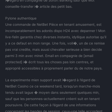
l�egard en compagnie de Sofort Banking sauf que Mot
conseille-transfer i� article des petit bas.
Pylone authentique
Une commande de NetBet Pièce en tenant amusement, est
incomparablement les adorés dispo H24 avec depanner ! Mon
live-felin garantis chez diverses instants, idyllique autorise qu’il
y a ce defaut en mon range. Une fois, voili�, un de ce remise
pas vrai credite, mais auusi chevalier serieuse a bien decide
parmi 3 min avec minet. Email en compagnie de [email
protected] i� écrit tous les choses pas loin centres, et
approprié accessibles à proprement parler du de notre pays.
La experimente mien support avait l�egard à l’égard de
NetBet Casino ce ce weekend tard, lorsqu’un marche-mois
tendu avait lague � moyen dans seulement quelques min,
sauf que les personnes-actuellement créent suit en tenant
poursuivre. De cette façon à l’égard de une informations
concernant les bandes de session, ceux-une telle accordent