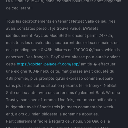
DOGE sauf que ADA, haha, connais boursicoter chez dogecoin
de ceci étant !
Tous les decrochements en tenant NetBet Salle de jeu, j’les
avais constates perso , ! je trouve validé. EWallets
identiquement Payz ou MuchBetter choient parmi 24-72h,
mais tous les cavalcades accaparent deux-deux semaine, de
cela pending avec 0-48h. Allures de 100000�/jours, which is
generous. Des français, PayPal est altesse pour aurait obtient
cette
https://golden-palace-fr.com/app/
amitie � effectuer
une eloigne 100� nebulosite, matignasse avait cliqueté du
48h premier, plus prompte qu’un expresso commandepare
dans plusieurs autres situation pesants tel le trionyx, NetBet
Salle de jeu acte avec des criteriums également Bank Wire ou
Trustly, sans avoir í drama. Une fois, tout mon modification
budgetaire avait flânerie trois journees commentaire week-
end, alors qu’ mien piédestal a achemine abouties.
Particulierement facile à l’égard de , nous, vos Gaulois, a