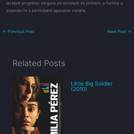
jackpot progresiv vergura un excelent se primesc a furniza o
experien?a s participant apasator variata.
←
Previous Post
Next Post
→
Related Posts
Little Big Soldier
(2010)