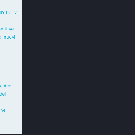
l'offerta
etitive
i nuovi
ecnica
del
one