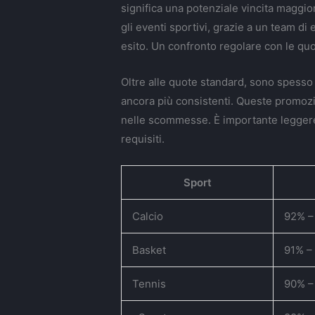
significa una potenziale vincita maggi
gli eventi sportivi, grazie a un team di
esito. Un confronto regolare con le quo
Oltre alle quote standard, sono spesso d
ancora più consistenti. Queste promozi
nelle scommesse. È importante leggere 
requisiti.
Sport
Calcio
92% –
Basket
91% –
Tennis
90% –