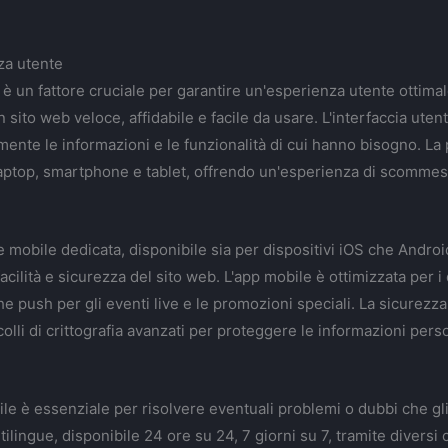
za utente
 è un fattore cruciale per garantire un'esperienza utente ottimal
 sito web veloce, affidabile e facile da usare. L'interfaccia uten
mente le informazioni e le funzionalità di cui hanno bisogno. La 
 laptop, smartphone e tablet, offrendo un'esperienza di scommes
 mobile dedicata, disponibile sia per dispositivi iOS che Android
cilità e sicurezza del sito web. L'app mobile è ottimizzata per i
e push per gli eventi live e le promozioni speciali. La sicurezza 
colli di crittografia avanzati per proteggere le informazioni perso
ibile è essenziale per risolvere eventuali problemi o dubbi che g
tilingue, disponibile 24 ore su 24, 7 giorni su 7, tramite diversi 