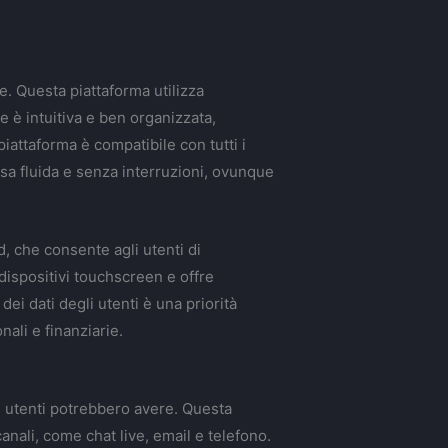
e. Questa piattaforma utilizza
te è intuitiva e ben organizzata,
piattaforma è compatibile con tutti i
sa fluida e senza interruzioni, ovunque
, che consente agli utenti di
 dispositivi touchscreen e offre
dei dati degli utenti è una priorità
nali e finanziarie.
li utenti potrebbero avere. Questa
canali, come chat live, email e telefono.