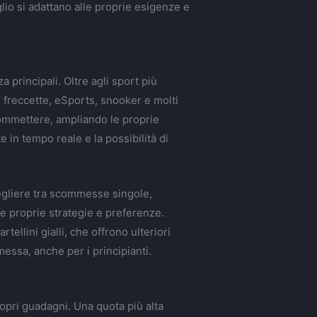
glio si adattano alle proprie esigenze e
 principali. Oltre agli sport più
 freccette, eSports, snooker e molti
scommettere, ampliando le proprie
 in tempo reale e la possibilità di
cegliere tra scommesse singole,
le proprie strategie e preferenze.
ellini gialli, che offrono ulteriori
messa, anche per i principianti.
pri guadagni. Una quota più alta