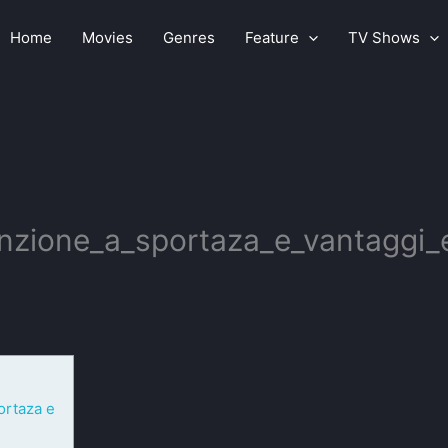
Home
Movies
Genres
Feature
TV Shows
zione_a_sportaza_e_vantaggi_e
ortaza e