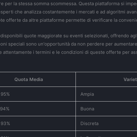
ore per la stessa somma scommessa. Questa piattaforma si impegn
 esperti che analizza costantemente i mercati e ad algoritmi avanz
te offerte da altre piattaforme permette di verificare la conveni
isponibili quote maggiorate su eventi selezionati, offrendo agli u
oni speciali sono un'opportunità da non perdere per aumentare 
attentamente i termini e le condizioni di queste offerte per a
Quota Media
Varie
 95%
Ampia
 94%
Buona
 93%
Discreta