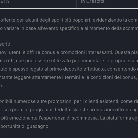
 91%
In Crescita
 offerte per alcuni degli sport più popolari, evidenziando la comp
o variare in base all'evento specifico e al momento della scom
critti
nuovi utenti è offrire bonus e promozioni interessanti. Questa p
scritti, che può essere utilizzato per aumentare le proprie s
venuto è spesso legato al primo deposito effettuato, consentendo
ortante leggere attentamente i termini e le condizioni del bonus, 
o.
onibili numerose altre promozioni per i clienti esistenti, come
rsi a premi e programmi fedeltà. Queste promozioni offrono agli 
a più emozionante l'esperienza di scommessa. La piattaforma ag
portunità di guadagno.