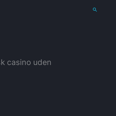
Search
nsk casino uden