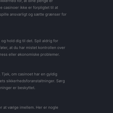
ikkerhed for, at dine penge er
 casinoer ikke er forpligtet til at
spille ansvarligt og sætte grænser for
g hold dig til det. Spil aldrig for
øler, at du har mistet kontrollen over
 stress eller økonomiske problemer.
. Tjek, om casinoet har en gyldig
ets sikkerhedsforanstaltninger. Sørg
sninger er beskyttet.
r at vælge imellem. Her er nogle