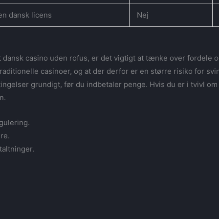
en dansk licens
Nej
et dansk casino uden rofus, er det vigtigt at tænke over fordele o
itionelle casinoer, og at der derfor er en større risiko for svi
tingelser grundigt, før du indbetaler penge. Hvis du er i tvivl o
n.
gulering.
re.
altninger.