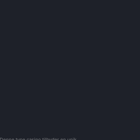
 Denne type casino tilbyder en unik