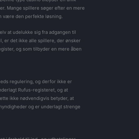
oer. Mange spillere søger efter en mere
n være den perfekte løsning.
elv at udelukke sig fra adgangen til
 er det ikke alle spillere, der ønsker
register, og som tilbyder en mere åben
eds regulering, og derfor ikke er
underlagt Rufus-registeret, og at
dette ikke nødvendigvis betyder, at
lemyndigheder og er underlagt strenge