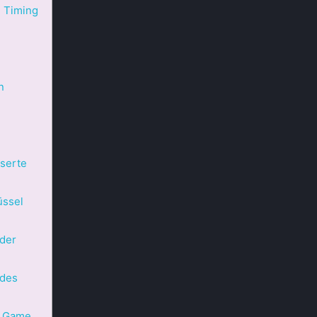
m Timing
n
serte
üssel
 der
 des
d Game