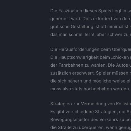
Die Faszination dieses Spiels liegt in 
generiert wird. Dies erfordert von de
grafische Gestaltung ist oft minimalis
das man schnell lernt, aber schwer zu
Die Herausforderungen beim Überquer
Die Hauptschwierigkeit beim „chicken
der Fahrbahnen zu wählen. Die Autos 
zusätzlich erschwert. Spieler müssen n
die sich nähern und möglicherweise ein
muss also stets hochgehalten werden.
Strategien zur Vermeidung von Kollisi
Es gibt verschiedene Strategien, die 
Bewegungsmuster des Verkehrs zu beob
die Straße zu überqueren, wenn genüg