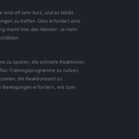
sind oft sehr kurz, und es bleibt
ngen zu treffen. Dies erfordert eine
ng macht hier den Meister: Je mehr
schätzen.
ele zu spielen, die schnelle Reaktionen
Reflex-Trainingsprogramme zu nutzen,
zielen, die Reaktionszeit zu
lle Bewegungen erfordern, wie zum