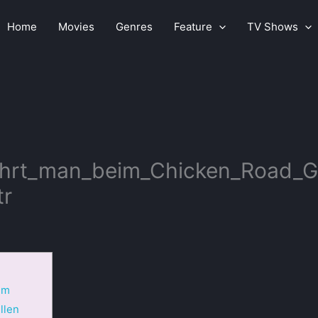
Home
Movies
Genres
Feature
TV Shows
ahrt_man_beim_Chicken_Road_G
tr
im
llen