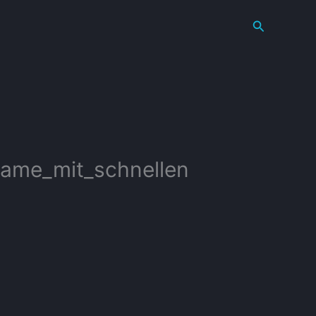
Search
ame_mit_schnellen