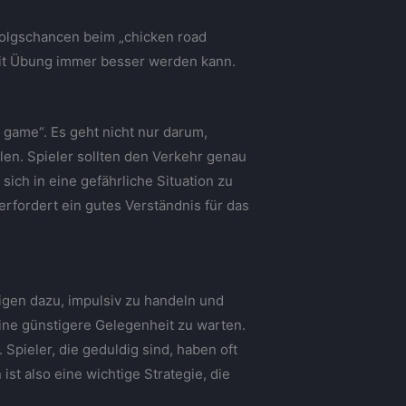
folgschancen beim „chicken road
 mit Übung immer besser werden kann.
 game“. Es geht nicht nur darum,
en. Spieler sollten den Verkehr genau
sich in eine gefährliche Situation zu
rfordert ein gutes Verständnis für das
eigen dazu, impulsiv zu handeln und
eine günstigere Gelegenheit zu warten.
Spieler, die geduldig sind, haben oft
st also eine wichtige Strategie, die