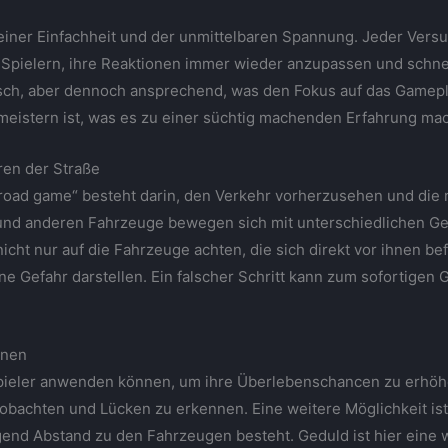
seiner Einfachheit und der unmittelbaren Spannung. Jeder Versuc
n Spielern, ihre Reaktionen immer wieder anzupassen und schne
tisch, aber dennoch ansprechend, was den Fokus auf das Gamepla
 meistern ist, was es zu einer süchtig machenden Erfahrung mac
en der Straße
 road game“ besteht darin, den Verkehr vorherzusehen und di
und anderen Fahrzeuge bewegen sich mit unterschiedlichen Ges
icht nur auf die Fahrzeuge achten, die sich direkt vor ihnen be
e Gefahr darstellen. Ein falscher Schritt kann zum sofortigen
onen
Spieler anwenden können, um ihre Überlebenschancen zu erhöhen
achten und Lücken zu erkennen. Eine weitere Möglichkeit ist
end Abstand zu den Fahrzeugen besteht. Geduld ist hier eine 