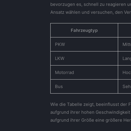
bevorzugen es, schnell zu reagieren u
Ansatz wählen und versuchen, den Verk
Fahrzeugtyp
PKW
Mitt
LKW
Lan
Motorrad
Hoc
Bus
Seh
Wie die Tabelle zeigt, beeinflusst der
aufgrund ihrer hohen Geschwindigkeit 
aufgrund ihrer Größe eine größere Her