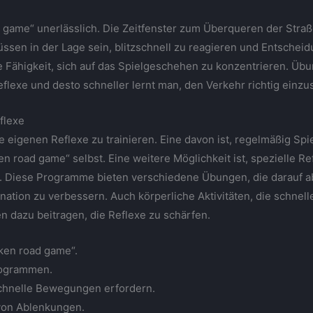
n
 game“ unerlässlich. Die Zeitfenster zum Überqueren der Straße 
sen in der Lage sein, blitzschnell zu reagieren und Entscheidu
Fähigkeit, sich auf das Spielgeschehen zu konzentrieren. Übu
flexe und desto schneller lernt man, den Verkehr richtig einzu
flexe
e eigenen Reflexe zu trainieren. Eine davon ist, regelmäßig Spi
en road game“ selbst. Eine weitere Möglichkeit ist, spezielle 
nd. Diese Programme bieten verschiedene Übungen, die darauf ab
ation zu verbessern. Auch körperliche Aktivitäten, die schne
n dazu beitragen, die Reflexe zu schärfen.
ken road game“.
rogrammen.
chnelle Bewegungen erfordern.
von Ablenkungen.