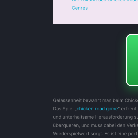
Genres
Gelassenheit bewahrt man beim Chicke
Das Spiel „
chicken road game
“ erfreut
und unterhaltsame Herausforderung suc
überqueren, und muss dabei den Verkeh
Wiederspielwert sorgt. Es ist eine pe