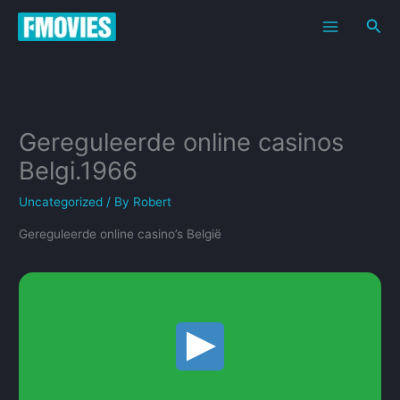
Skip
Sea
to
content
Gereguleerde online casinos
Belgi.1966
Uncategorized
/ By
Robert
Gereguleerde online casino’s België