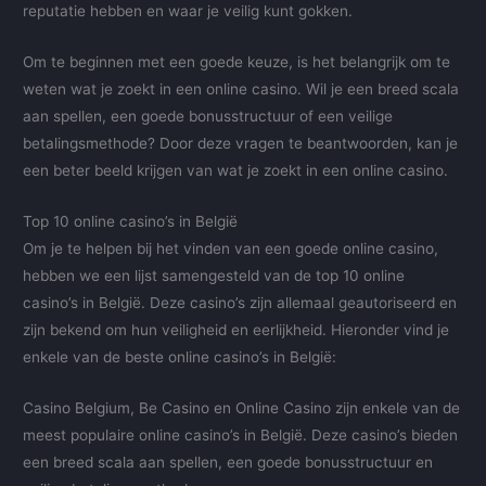
reputatie hebben en waar je veilig kunt gokken.
Om te beginnen met een goede keuze, is het belangrijk om te
weten wat je zoekt in een online casino. Wil je een breed scala
aan spellen, een goede bonusstructuur of een veilige
betalingsmethode? Door deze vragen te beantwoorden, kan je
een beter beeld krijgen van wat je zoekt in een online casino.
Top 10 online casino’s in België
Om je te helpen bij het vinden van een goede online casino,
hebben we een lijst samengesteld van de top 10 online
casino’s in België. Deze casino’s zijn allemaal geautoriseerd en
zijn bekend om hun veiligheid en eerlijkheid. Hieronder vind je
enkele van de beste online casino’s in België:
Casino Belgium, Be Casino en Online Casino zijn enkele van de
meest populaire online casino’s in België. Deze casino’s bieden
een breed scala aan spellen, een goede bonusstructuur en