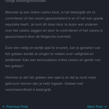
veilige betalingsmethoden.
Wanneer je een online casino kiest, is het belangrijk om te
controleren of het casino geautoriseerd is en of het een goede
reputatie heeft. Je kunt dit doen door te lezen wat anderen
over het casino zeggen en door te controleren of het casino is
geautoriseerd door de Belgische overheid.
Door een veilig en eerlijk spel te ervaren, kan je genieten van
het gokken zonder je zorgen te maken over veiligheid en
eerlijkheid. Kies een betrouwbare online casino en geniet van
het gokken!
Herinner je dat het gokken een spel is en dat je nooit meer
geld kunt winnen dan je hebt ingezet. Gokken met
verantwoordheid is belangrijk.
←
Previous Post
Next Post
→