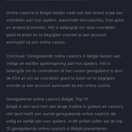
Online casino’s in België bieden vaak ook een breed scala aan
voordelen aan hun spelers, waaronder bonusacties, free spins
en andere promoties. Het is belangrijk om deze voordelen
goed te lezen en te begrijpen voordat je een account
aanmaakt bij een online casino.
Conclusie: Gereguleerde online casino’s in België bieden een
veilige en eerlijke spelomgeving aan hun spelers. Het is
belangrijk om te controleren of het casino gereguleerd is door
de KSA en om de voordelen goed te lezen en te begrijpen
voordat je een account aanmaakt bij een online casino.
Gereguleerde online casino’s België: Top 10
België is een land met een lange traditie in gokken en casino’s.
Het land heeft een aantal gereguleerde online casino’s die
veilig en eerlijk zijn voor spelers. In dit artikel zullen we de top
10 gereguleerde online casino’s in België presenteren.