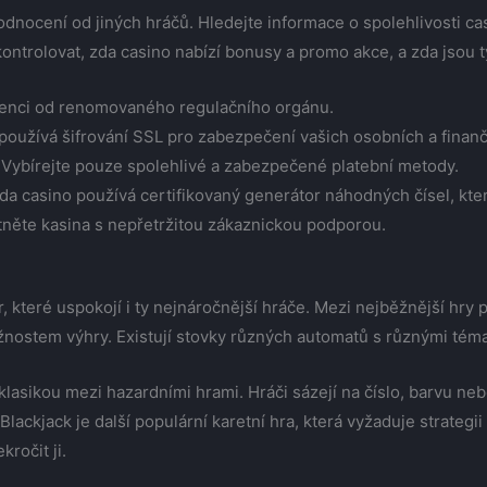
odnocení od jiných hráčů. Hledejte informace o spolehlivosti casi
kontrolovat, zda casino nabízí bonusy a promo akce, a zda jsou 
icenci od renomovaného regulačního orgánu.
 používá šifrování SSL pro zabezpečení vašich osobních a finanč
Vybírejte pouze spolehlivé a zabezpečené platební metody.
da casino používá certifikovaný generátor náhodných čísel, kter
ěte kasina s nepřetržitou zákaznickou podporou.
, které uspokojí i ty nejnáročnější hráče. Mezi nejběžnější hry p
žnostem výhry. Existují stovky různých automatů s různými téma
 klasikou mezi hazardními hrami. Hráči sázejí na číslo, barvu neb
 Blackjack je další populární karetní hra, která vyžaduje strategii
ročit ji.