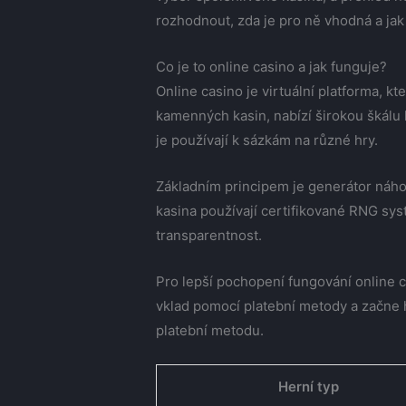
rozhodnout, zda je pro ně vhodná a jak
Co je to online casino a jak funguje?
Online casino je virtuální platforma, k
kamenných kasin, nabízí širokou škálu h
je používají k sázkám na různé hry.
Základním principem je generátor náhod
kasina používají certifikované RNG sys
transparentnost.
Pro lepší pochopení fungování online c
vklad pomocí platební metody a začne 
platební metodu.
Herní typ