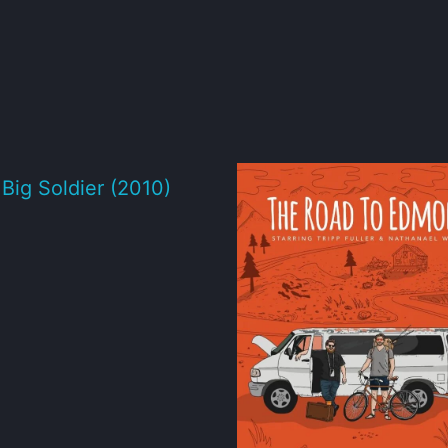
e Big Soldier (2010)