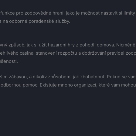
 funkce pro zodpovědné hraní, jako je možnost nastavit si limity
e na odborné poradenské služby.
avný způsob, jak si užít hazardní hry z pohodlí domova. Nicméně, 
livého casina, stanovení rozpočtu a dodržování pravidel zodp
ušenosti.
vším zábavou, a nikoliv způsobem, jak zbohatnout. Pokud se vá
 odbornou pomoc. Existuje mnoho organizací, které vám mohou 