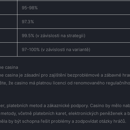
95-98%
97.3%
99.5% (v závislosti na strategii)
97-100% (v závislosti na variantě)
ne casina
 casina je zásadní pro zajištění bezproblémové a zábavné hraní.
stěte, že casino má platnou licenci od renomovaného regulačního
her, platebních metod a zákaznické podpory. Casino by mělo nab
ní metody, včetně platebních karet, elektronických peněženek a
ěla by být schopna řešit problémy a zodpovídat otázky hráčů.