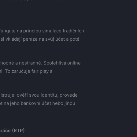
 Funguje na principu simulace tradičních
si vkládají peníze na svůj účet a poté
áhodné a nestranné. Spolehlivá online
. To zaručuje fair play a
struje, ověří svou identitu, provede
t na jeho bankovní účet nebo jinou
hráče (RTP)