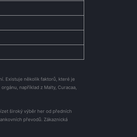
 Existuje několik faktorů, které je
 orgánu, například z Malty, Curacaa,
ízet široký výběr her od předních
 bankovních převodů. Zákaznická