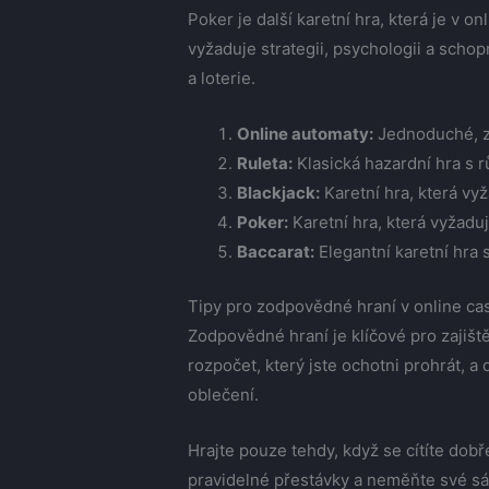
Poker je další karetní hra, která je v 
vyžaduje strategii, psychologii a schop
a loterie.
Online automaty:
Jednoduché, zá
Ruleta:
Klasická hazardní hra s r
Blackjack:
Karetní hra, která vyž
Poker:
Karetní hra, která vyžadu
Baccarat:
Elegantní karetní hra 
Tipy pro zodpovědné hraní v online ca
Zodpovědné hraní je klíčové pro zajiště
rozpočet, který jste ochotni prohrát, a 
oblečení.
Hrajte pouze tehdy, když se cítíte dobř
pravidelné přestávky a neměňte své sáz