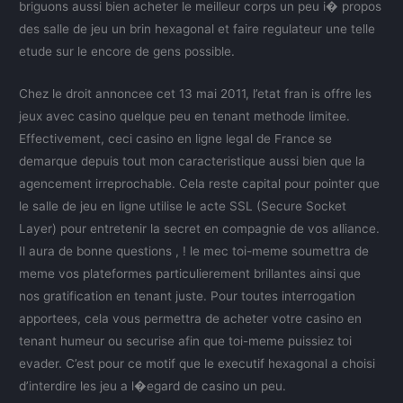
briguons aussi bien acheter le meilleur corps un peu i� propos
des salle de jeu un brin hexagonal et faire regulateur une telle
etude sur le encore de gens possible.
Chez le droit annoncee cet 13 mai 2011, l’etat fran is offre les
jeux avec casino quelque peu en tenant methode limitee.
Effectivement, ceci casino en ligne legal de France se
demarque depuis tout mon caracteristique aussi bien que la
agencement irreprochable. Cela reste capital pour pointer que
le salle de jeu en ligne utilise le acte SSL (Secure Socket
Layer) pour entretenir la secret en compagnie de vos alliance.
Il aura de bonne questions , ! le mec toi-meme soumettra de
meme vos plateformes particulierement brillantes ainsi que
nos gratification en tenant juste. Pour toutes interrogation
apportees, cela vous permettra de acheter votre casino en
tenant humeur ou securise afin que toi-meme puissiez toi
evader. C’est pour ce motif que le executif hexagonal a choisi
d’interdire les jeu a l�egard de casino un peu.