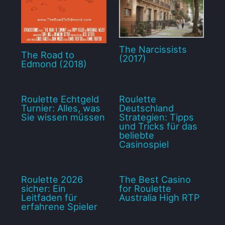
The Narcissists
The Road to
(2017)
Edmond (2018)
Roulette Echtgeld
Roulette
Turnier: Alles, was
Deutschland
Sie wissen müssen
Strategien: Tipps
und Tricks für das
beliebte
Casinospiel
Roulette 2026
The Best Casino
sicher: Ein
for Roulette
Leitfaden für
Australia High RTP
erfahrene Spieler