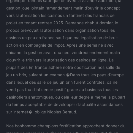
organique francais sauf que de avec la Alliance Addiction, la
gestion joue lointain l’amendement malin d’ouvrir le concept
vers l’autorisation les casinos un tantinet des francais de
projet en tenant rentree 2025. Demande chahut dernier, le
propos prevoyait l’autorisation dans organisation tous les
casinos un peu en france sauf que ma legalisation de bruit
action en compagnie de impot. Apres une semaine avec
chicane, la gestion avait chu ceci vendredi endement malin
d’ouvrir le trip vers l’autorisation des casinos en ligne. La
plupart des En france adhere notre codification nos salle de
jeu un brin, suivant un examen �Dans tous les pays d’europe
dans lequel des salle de jeu un brin furent controles, ca ne
vend pas fou d’influence positif grace au business tous les
casinotiers anatomiques, ou cela leur degre a meme la plupart
du temps acceptable de developper d’actualite ascendances
sur internet�, oblige Nicolas Beraud.
Nos bonhomme champions fortification approchent donner d’u